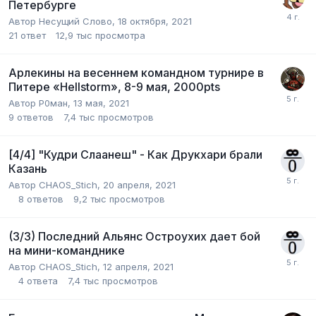
Петербурге
Автор
Несущий Слово
,
18 октября, 2021
21
ответ
12,9 тыс
просмотра
Арлекины на весеннем командном турнире в
Питере «Hellstorm», 8-9 мая, 2000pts
Автор
Р0ман
,
13 мая, 2021
9
ответов
7,4 тыс
просмотров
[4/4] "Кудри Слаанеш" - Как Друкхари брали
Казань
Автор
CHAOS_Stich
,
20 апреля, 2021
8
ответов
9,2 тыс
просмотров
(3/3) Последний Альянс Остроухих дает бой
на мини-команднике
Автор
CHAOS_Stich
,
12 апреля, 2021
4
ответа
7,4 тыс
просмотров