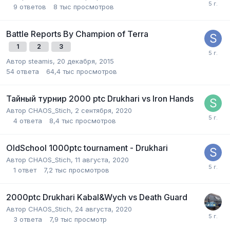
9
ответов
8 тыс
просмотров
Battle Reports By Champion of Terra
1
2
3
Автор
steamis
,
20 декабря, 2015
54
ответа
64,4 тыс
просмотров
Тайный турнир 2000 ptc Drukhari vs Iron Hands
Автор
CHAOS_Stich
,
2 сентября, 2020
4
ответа
8,4 тыс
просмотров
OldSchool 1000ptc tournament - Drukhari
Автор
CHAOS_Stich
,
11 августа, 2020
1
ответ
7,2 тыс
просмотров
2000ptc Drukhari Kabal&Wych vs Death Guard
Автор
CHAOS_Stich
,
24 августа, 2020
3
ответа
7,9 тыс
просмотр