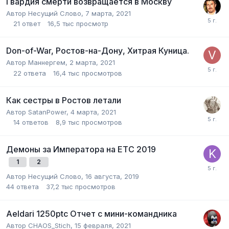
Гвардия смерти возвращается в Москву
Автор
Несущий Слово
,
7 марта, 2021
21
ответ
16,5 тыс
просмотр
Don-of-War, Ростов-на-Дону, Хитрая Куница.
Автор
Маннергем
,
2 марта, 2021
22
ответа
16,4 тыс
просмотров
Как сестры в Ростов летали
Автор
SatanPower
,
4 марта, 2021
14
ответов
8,9 тыс
просмотров
Демоны за Императора на ETC 2019
1
2
Автор
Несущий Слово
,
16 августа, 2019
44
ответа
37,2 тыс
просмотров
Aeldari 1250ptc Отчет с мини-командника
Автор
CHAOS_Stich
,
15 февраля, 2021