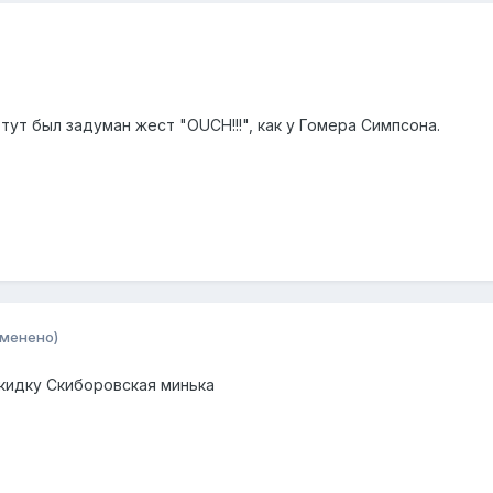
 тут был задуман жест "OUCH!!!", как у Гомера Симпсона.
зменено)
скидку Скиборовская минька