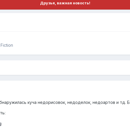
Друзья, важная новость!
Fiction
наружилась куча недорисовок, недоделок, недоартов и тд. Бу
ть: