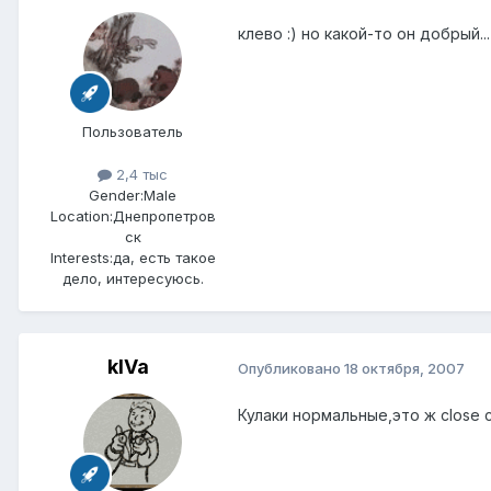
клево :) но какой-то он добрый...
Пользователь
2,4 тыс
Gender:
Male
Location:
Днепропетров
ск
Interests:
да, есть такое
дело, интересуюсь.
kIVa
Опубликовано
18 октября, 2007
Кулаки нормальные,это ж close 