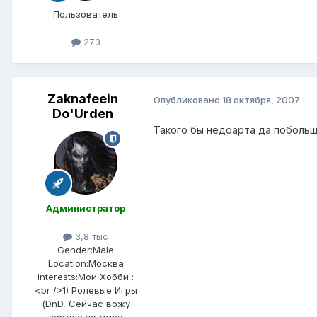
Пользователь
273
Zaknafeein
Опубликовано
18 октября, 2007
Do'Urden
Такого бы недоарта да побольш
Администратор
3,8 тыс
Gender:
Male
Location:
Москва
Interests:
Мои Хобби :
<br />1) Ролевые Игры
(DnD, Сейчас вожу
партию по миру