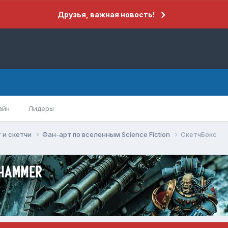
Друзья, важная новость!
айн
Лидеры
 и скетчи
Фан-арт по вселенным Science Fiction
СкетчБокс