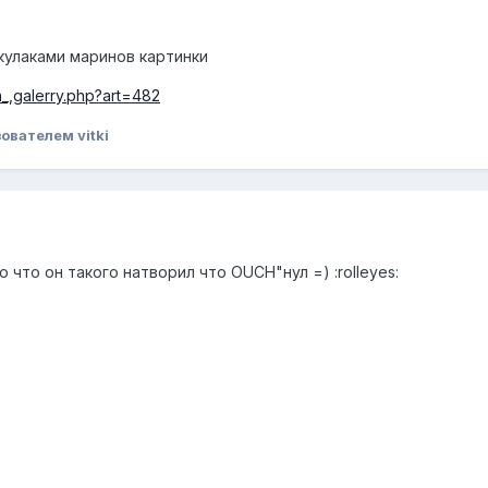
кулаками маринов картинки
n_,galerry.php?art=482
ователем vitki
 что он такого натворил что OUCH"нул =) :rolleyes: