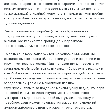
дальше, "одаренные" становятся экзархами(для каждого пути
есть им подобные), гении и вовсе меняют пути как перчатки,
те же автархи(по крайней мере по англ. вики) должны пройти
все пути войнов и не затерятся на них, после чего вступить на
путь командования.
Какой то малый мир корабль(что-то на К) и вовсе не
придерживается путей войнов, и в следствие этого у него
аномальное количество провидцев и варлоков(с
костопевцами думаю там тоже порядок).
То есть да, этому долго учится, но условно минимальный
стандарт сможет каждый, приложив усилия и желание и не
будучи ментальные калекой(да и эльдар врядли обучаются
сотни лет, чтобы добиться хоть каких либо результатов, как и
в любой профессии можно выделить простые действия, так и
тут. Самое, как я думаю, банальное, вырастить психокристалл
определённой формы с монолитной плотной
структурой...только за подобное механикус(ну ладно, эти варп
не любят) и тёмные механикус(а вот эти однозначно)
выпотрошат мир-корабль какой смогут, лишь бы получить
подобное, ведь исходя из описания лазерных технологий
империума(соответственно и хаосни тоже)-отсутствие