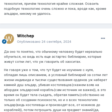
технология, причём технология крайне сложная. Освоить
подобную технологию очень сложно и пока, вроде как, кроме
альдари, никому не удалось.
Witchep
Опубликовано
24 сентября, 2024
Да оно то понятно, что обычному человеку будет нереально
обучиться, но ведь есть еще астартес библиарии, которые
живут сотни лет, что уж говорить об хаоситах.
Не говоря уже о том, что тут будет не изучение с нуля,
обладая лишь описанием, а условный библиарий за сотни лет
жизни индивида и тысячи существования орденов уж наберет
камней душ эльдар, убивая костопевцов(скажем взяв на
абордаж эльдарский корабль(сам источник не важен)), в это
время он будет тела съедать, обретая память(собственно не
только об создании психокости, но и о всех технологиях
эльдар(ведь костопевцы и производят все, от ножиков до
кораблей)), потом потрошить души на предмет знаний(да,