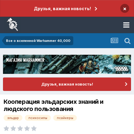
×
Друзья, важная новость!
Все о вселенной Warhammer 40,000
Друзья, важная новость!
Кооперация эльдарских знаний и
людского пользования
эльдар
психосилы
псайкеры