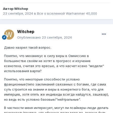
Автор
Witchep
23 сентября, 2024
в
Все о вселенной Warhammer 40,000
Witchep
Опубликовано
23 сентября, 2024
Давно назрел такой вопрос.
Понятно, что механикус в силу веры в Омниссию в
большинстве своём не хотят в прогресс и изучение
ксенотеха, считая это ересью, а что насчет ксено "модели"
использования варпа?
Понятно, что некоторые способности условно
фракционные(типо заклинаний связанных с богами, где сама
суть строится на знании и веры в конкретного бога, что для
имперцев, хотя опять же индивиды всегда найдутся, зашквар),
но ведь есть условно базовые/"нейтральные".
В частности меня интересует, могут ли псайкеры-люди делать
психокость(понятно, что обычные люди вряд ли, должно быть