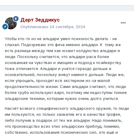
Дарт Зеддикус
Опубликовано
24 сентября, 2024
Чтобы кто-то из не альдари умел психокость делать - не
слыхал. Подозреваю это фича именно альдари. К тому же
есть разница между тем как юзают колдунство альдари и
люди. Поскольку считается, что альдари раса более
основанная на чувствах и эмоциях и подход к псайкерству
тоже отличается. Альдари и учатся гораздо дольше и
основательней, поскольку живут намного дольше. Люди же,
если упрощать, проходят всё экстерном из-за малой
продолжительности жизни. Сами альдари считают, что люди
более грубо используют варп, поэтому им недоступны тонкие
эльдарские техники, которым нужно очень долго учиться.
Насчёт всякого специфического эльдарского оружия, то люди
им пользуются, но только захватив его в качестве трофея,
либо получив в подарок от тех же альдари. Надо понимать,
что производство всех этих эльдарских приблуд, помимо,
собственно, использования псионических сил, это ещё и