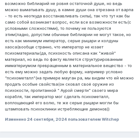
возможно библиарий не ровня остаточной душе, но ведь
можно выматывать душу, в камне души она отрезана от варпа
- то есть неоткуда восстанавливать силы), так что тут как бы
само собой возникает вопрос, если все возможности есть(с
условными сложностями), то почему не пользуются
этим(ладно, допустим обычные библиарии не могут такое, но
есть как минимум император, серые рыцари и колдуны
хаоса(вообще странно, что император не юзает
психоматериалы(да, психокость описана как "живой"
материал, но ведь по факту является структурированным
имматериумом превращенным в материальное вещество - то
есть ему можно задать любую форму, например условно
"психометалл"(на примере мауган ра, мы видим что ей можно
продать особые свойства(он сковал своё оружие из
психокости, пропитанной " Аурой смерти" своего мира
корабля, так император мог сделать психометалл,
воплощающий его волю, те же серые рыцари могли бы
штамповать психоклинки истребляющие демонов))
Изменено
24 сентября, 2024
пользователем Witchep