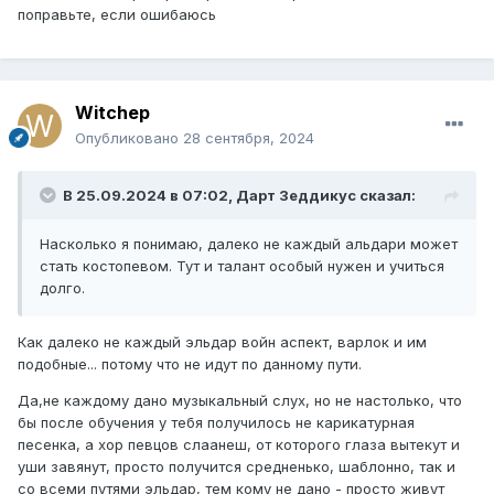
поправьте, если ошибаюсь
Witchep
Опубликовано
28 сентября, 2024
В 25.09.2024 в 07:02,
Дарт Зеддикус
сказал:
Насколько я понимаю, далеко не каждый альдари может
стать костопевом. Тут и талант особый нужен и учиться
долго.
Как далеко не каждый эльдар войн аспект, варлок и им
подобные... потому что не идут по данному пути.
Да,не каждому дано музыкальный слух, но не настолько, что
бы после обучения у тебя получилось не карикатурная
песенка, а хор певцов слаанеш, от которого глаза вытекут и
уши завянут, просто получится средненько, шаблонно, так и
со всеми путями эльдар, тем кому не дано - просто живут