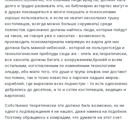
долго и трудно развивать это, но библиарии астартес могут и
в душах поковыряться и мозги покушать и психосилами
хорошо пользоваться, и если не хватит нескольких тушку
костопевцов, всегда можно больше схрумкать) среди
лоялистов однозначно должны найтись люди, которые пойдут
на такое, не говоря уже о хаоситах - возможность
производить психоматериалы напрямую из варпа для них
должна быть манной небесной... которой не пользуются(да и
технологические приблуды сюда же - опять же,теоретически,
все хаоситы должны бегать с вооружением,бронёй и всем
остальным, изготовленным по изменённым технологиям
эльдар, ибо мало того, что души и трупы эльфов они достают
постоянно, так и точно известно о парочке падших миров-
кораблей, где вырезали всех подчистую - то есть однозначно
добрались до десятков, а то и сотен костопевцов, видящих и
варлоков).
Собственно теоретически это должно быть возможно, но ни
одного подтверждения я не нашёл, даже намека на подобное.
Поэтому обращаюсь к комрадам, что думаете на этот счет.