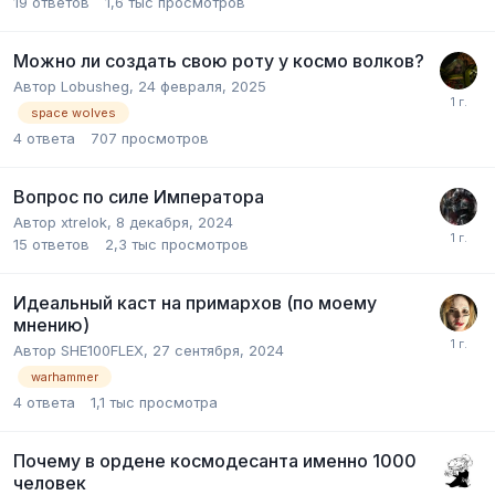
19
ответов
1,6 тыс
просмотров
Можно ли создать свою роту у космо волков?
Автор
Lobusheg
,
24 февраля, 2025
space wolves
4
ответа
707
просмотров
Вопрос по силе Императора
Автор
xtrelok
,
8 декабря, 2024
15
ответов
2,3 тыс
просмотров
Идеальный каст на примархов (по моему
мнению)
Автор
SHE100FLEX
,
27 сентября, 2024
warhammer
4
ответа
1,1 тыс
просмотра
Почему в ордене космодесанта именно 1000
человек