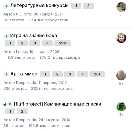
Литературные конкурсы
1
2
Автор
0.5 Кота
,
30 ноября, 2017
36
ответов
77,4 тыс
просмотров
Игра на знание бэка
1
2
3
4
351
Автор
Locke
,
10 января, 2008
8,8 тыс
ответа
876,2 тыс
просмотра
Артхаммер
1
2
3
4
26
Автор
Desperado
,
11 апреля, 2012
636
ответов
210,8 тыс
просмотров
[fluff project] Компиляционные списки
1
2
Автор
Desperado
,
24 августа, 2010
38
ответов
109,5 тыс
просмотров