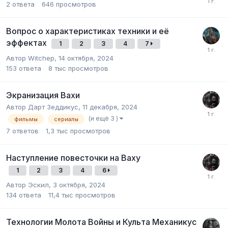
2
ответа
646
просмотров
Вопрос о характеристиках техники и её
эффектах
1
2
3
4
7
Автор
Witchep
,
14 октября, 2024
153
ответа
8 тыс
просмотров
Экранизация Вахи
Автор
Дарт Зеддикус
,
11 декабря, 2024
(и ещё 3 )
фильмы
сериалы
7
ответов
1,3 тыс
просмотров
Наступление повесточки на Ваху
1
2
3
4
6
Автор
Эскил
,
3 октября, 2024
134
ответа
11,4 тыс
просмотров
Технологии Молота Войны и Культа Механикус