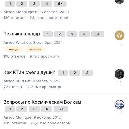
1
2
3
4
6
Автор
MoonLight12
,
5 апреля, 2020
130
ответов
23,1 тыс
просмотров
Техника эльдар
1
2
3
4
5
Автор
Witchep
,
8 октября, 2024
эльдар
техника
100
ответов
9 тыс
просмотр
Как КТан съели души?
1
2
3
Автор
BrEd Pitt
,
8 марта, 2023
72
ответа
12,2 тыс
просмотра
Вопросы по Космическим Волкам
1
2
3
4
17
Автор
Monique
,
9 ноября, 2012
405
ответов
76,4 тыс
просмотров