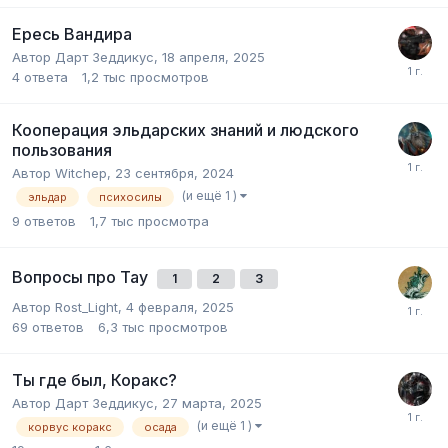
Ересь Вандира
Автор
Дарт Зеддикус
,
18 апреля, 2025
4
ответа
1,2 тыс
просмотров
Кооперация эльдарских знаний и людского
пользования
Автор
Witchep
,
23 сентября, 2024
(и ещё 1 )
эльдар
психосилы
9
ответов
1,7 тыс
просмотра
Вопросы про Тау
1
2
3
Автор
Rost_Light
,
4 февраля, 2025
69
ответов
6,3 тыс
просмотров
Ты где был, Коракс?
Автор
Дарт Зеддикус
,
27 марта, 2025
(и ещё 1 )
корвус коракс
осада