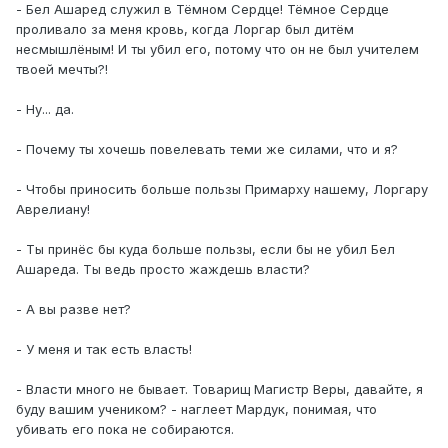
- Бел Ашаред служил в Тёмном Сердце! Тёмное Сердце
проливало за меня кровь, когда Лоргар был дитём
несмышлёным! И ты убил его, потому что он не был учителем
твоей мечты?!
- Ну... да.
- Почему ты хочешь повелевать теми же силами, что и я?
- Чтобы приносить больше пользы Примарху нашему, Лоргару
Аврелиану!
- Ты принёс бы куда больше пользы, если бы не убил Бел
Ашареда. Ты ведь просто жаждешь власти?
- А вы разве нет?
- У меня и так есть власть!
- Власти много не бывает. Товарищ Магистр Веры, давайте, я
буду вашим учеником? - наглеет Мардук, понимая, что
убивать его пока не собираются.