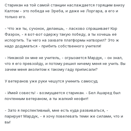
Старикан на той самой станции наслаждается горящим внизу
Калтом - это победа не Эреба, и даже не Лоргара, а его и
только его.
- Что же ты, сучонок, делаешь, - ласково спрашивает Кор
Фаэрон, - я вот-вот одержу такую победу, а ты хочешь её
испортить. Ты чего на захвате платформы натворил? Это ж
надо додуматься - прибить собственного учителя!
- Никакой он мне не учитель, - огрызается Мардук, - он знал,
что я его превзойду, и потому решил ничему меня не учить. Вы
зачем меня аколитом к такому гаду приписали?
У ветеранов уже руки чешутся учинить самосуд.
- Имей совесть! - возмущается старикан. - Бел Ашаред был
почтенным ветераном, а ты жалкий неофит!
- Зато я перспективный, мне есть куда развиваться, -
парирует Мардук, - я хочу повелевать теми же силами, что и
вы!