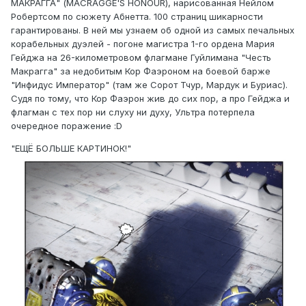
МАКРАГГА" (MACRAGGE'S HONOUR), нарисованная Нейлом
Робертсом по сюжету Абнетта. 100 страниц шикарности
гарантированы. В ней мы узнаем об одной из самых печальных
корабельных дуэлей - погоне магистра 1-го ордена Мария
Гейджа на 26-километровом флагмане Гуйлимана "Честь
Макрагга" за недобитым Кор Фаэроном на боевой барже
"Инфидус Император" (там же Сорот Тчур, Мардук и Буриас).
Судя по тому, что Кор Фаэрон жив до сих пор, а про Гейджа и
флагман с тех пор ни слуху ни духу, Ультра потерпела
очередное поражение :D
"ЕЩЁ БОЛЬШЕ КАРТИНОК!"