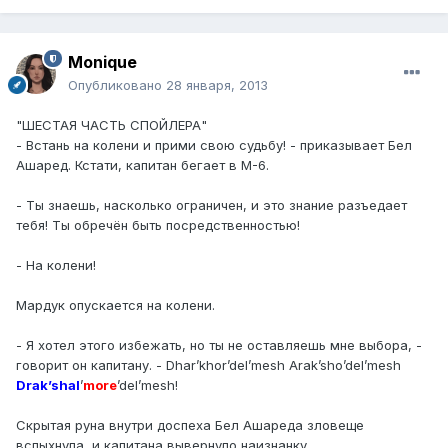
Monique
Опубликовано
28 января, 2013
"ШЕСТАЯ ЧАСТЬ СПОЙЛЕРА"
- Встань на колени и прими свою судьбу! - приказывает Бел
Ашаред. Кстати, капитан бегает в М-6.
- Ты знаешь, насколько ограничен, и это знание разъедает
тебя! Ты обречён быть посредственностью!
- На колени!
Мардук опускается на колени.
- Я хотел этого избежать, но ты не оставляешь мне выбора, -
говорит он капитану. - Dhar’khor’del’mesh Arak’sho’del’mesh
Drak’shal
’
more
’del’mesh!
Скрытая руна внутри доспеха Бел Ашареда зловеще
вспыхнула, и капитана вывернуло наизнанку.