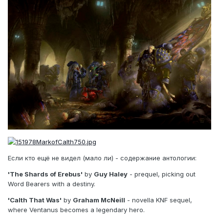
Если кто ещё не видел (мало ли) - содержание антологии:
'The Shards of Erebus'
by
Guy Haley
- prequel, picking out
Word Bearers with a destiny.
'Calth That Was'
by
Graham McNeill
- novella KNF sequel,
where Ventanus becomes a legendary hero.