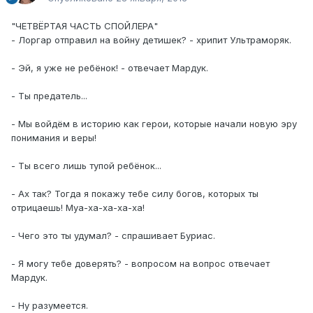
"ЧЕТВЁРТАЯ ЧАСТЬ СПОЙЛЕРА"
- Лоргар отправил на войну детишек? - хрипит Ультраморяк.
- Эй, я уже не ребёнок! - отвечает Мардук.
- Ты предатель...
- Мы войдём в историю как герои, которые начали новую эру
понимания и веры!
- Ты всего лишь тупой ребёнок...
- Ах так? Тогда я покажу тебе силу богов, которых ты
отрицаешь! Муа-ха-ха-ха-ха!
- Чего это ты удумал? - спрашивает Буриас.
- Я могу тебе доверять? - вопросом на вопрос отвечает
Мардук.
- Ну разумеется.