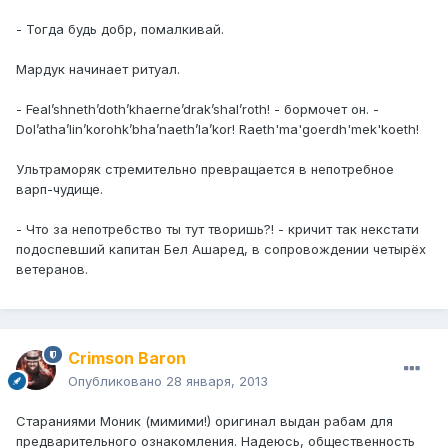
- Тогда будь добр, помалкивай.
Мардук начинает ритуал.
- Feal’shneth’doth’khaerne’drak’shal’roth! - бормочет он. -
Dol’atha’lin’korohk’bha’naeth’la’kor! Raeth'ma'goerdh'mek'koeth!
Ультраморяк стремительно превращается в непотребное
варп-чудище.
- Что за непотребство ты тут творишь?! - кричит так некстати
подоспевший капитан Бел Ашаред, в сопровождении четырёх
ветеранов.
Crimson Baron
Опубликовано
28 января, 2013
Стараниями Моник (мимими!) оригинал выдан рабам для
предварительного ознакомления. Надеюсь, общественность