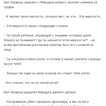
Бел Ашаред срывает с Мардука шлем и хватает ученика за
грудки.
- Я терпел твою наглость, сколько мог, но это... Эта мерзость...
- Эта мерзость наша следующая ступень.
- Ты тупой ребёнок, играющий с вещами, которые даже
близко не понимает! Где ты научился этой мерзости?! - на
всём протяжении разговора капитан бьёт его головой по
лицу.
- Ты отказался меня учить, и потому я нашёл учителя гораздо
круче тебя!
- Лжёшь! Ни один из моих воинов не станет тебя учить!
- Кто сказал, что он из твоей роты?
Бел Ашаред швыряет Мардука далеко-далеко.
- Ультраморяк убил сержанта Дралзира, а мы за него