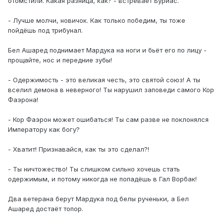
отомстили. Какая разница, как? - встревает Буриас.
- Лучше молчи, новичок. Как только победим, ты тоже
пойдёшь под трибунал.
Бел Ашаред поднимает Мардука на ноги и бьёт его по лицу -
прощайте, нос и передние зубы!
- Одержимость - это великая честь, это святой союз! А ты
вселил демона в неверного! Ты нарушил заповеди самого Кор
Фаэрона!
- Кор Фаэрон может ошибаться! Ты сам разве не поклонялся
Императору как богу?
- Хватит! Признавайся, как ты это сделал?!
- Ты ничтожество! Ты слишком сильно хочешь стать
одержимым, и потому никогда не попадёшь в Гал Ворбак!
Два ветерана берут Мардука под белы рученьки, а Бел
Ашаред достаёт топор.