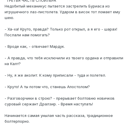
"ТРЕТЬЯ ЧАСТЬ СПОЙЛЕРА"
Недобитый механикус пытается застрелить Буриаса из
игрушечного лаз-пистолета. Ударом в висок тот ломает ему
шею.
- Ха-ха! Круто, правда? Только рот открыл, а я его - шарах!
Послали нам помогать?
- Вроде как, - отвечает Мардук.
- А правда, что тебя исключили из твоего ордена и отправили
на Калт?
- Ну, я же аколит. К кому приписали - туда и полетел.
- Круто! А ты потом что, станешь Апостолом?
- Разговорчики в строю? - прерывает болтовню новичков
суровый сержант Дралзир. - Время наступать!
Начинается самая унылая часть рассказа, традиционное
болтерпорно.