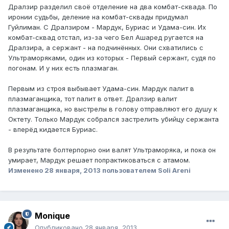
Дралзир разделил своё отделение на два комбат-сквада. По
иронии судьбы, деление на комбат-сквады придумал
Гуйлиман. С Дралзиром - Мардук, Буриас и Удама-син. Их
комбат-сквад отстал, из-за чего Бел Ашаред ругается на
Дралзира, а сержант - на подчинённых. Они схватились с
Ультраморяками, один из которых - Первый сержант, судя по
погонам. И у них есть плазмаган.
Первым из строя выбывает Удама-син. Мардук палит в
плазмаганщика, тот палит в ответ. Дралзир валит
плазмаганщика, но выстрелы в голову отправляют его душу к
Октету. Только Мардук собрался застрелить убийцу сержанта
- вперёд кидается Буриас.
В результате болтерпорно они валят Ультраморяка, и пока он
умирает, Мардук решает попрактиковаться с атамом.
Изменено
28 января, 2013
пользователем Soli Areni
Monique
Опубликовано
28 января, 2013