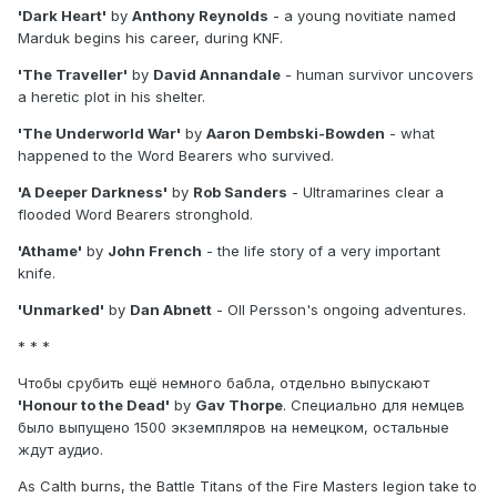
'Dark Heart'
by
Anthony Reynolds
- a young novitiate named
Marduk begins his career, during KNF.
'The Traveller'
by
David Annandale
- human survivor uncovers
a heretic plot in his shelter.
'The Underworld War'
by
Aaron Dembski-Bowden
- what
happened to the Word Bearers who survived.
'A Deeper Darkness'
by
Rob Sanders
- Ultramarines clear a
flooded Word Bearers stronghold.
'Athame'
by
John French
- the life story of a very important
knife.
'Unmarked'
by
Dan Abnett
- Oll Persson's ongoing adventures.
* * *
Чтобы срубить ещё немного бабла, отдельно выпускают
'Honour to the Dead'
by
Gav Thorpe
. Специально для немцев
было выпущено 1500 экземпляров на немецком, остальные
ждут аудио.
As Calth burns, the Battle Titans of the Fire Masters legion take to