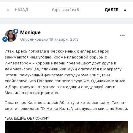
НАЗАД
Страница 1 из 8
ДАЛЕЕ
Monique
Опубликовано
18 января, 2013
Итак, Ересь погрязла в бесконечных филлерах. Герои
занимаются чем угодно, кроме классовой борьбы с
Императором - хорошие парни превращают друг друга в
демонов-принцев, плохиши как мухи слетаются к Макраггу.
Кстати, замученный фанатами-тугодумами Крис Данн
спойлернул, что Поллукс прилетел туда же. Одинокие Магнус
и Дорн трясутся от ужаса в ожидании следующей книги
Макнилла про них родимых.
Писать про Калт досталось Абнетту, а хотелось всем. Так на
свет и появилась "Отметка Калта", следующая книга по Ереси.
"БОЛЬШИЕ ОБЛОЖКИ"