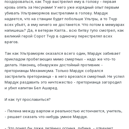
поздороваться, как Тчур выстрелил ему в голову - первая
кровь опять за Несунами! У него уже изрядный опыт первым
убивать Ультраморяков выстрелами в голову. Мардук
надеется, что на станции будет побольше Ультры, а то Тчур
всех убьёт, а ему ничего не достанется. Что потом в мемуарах
напишешь? Да, я ветеран Калта... всю битву тупо смотрел, как
великий герой Сорот Тчур в одиночку перестрелял всех
врагов.
Так как Ультраморяк оказался всего один, Мардук забивает
прикладом пробегающих мимо смертных - надо же что-то
делать. Наконец, обнаружен достойный противник -
преторианцы Механикума. Только Мардук собрался
застрелить преторианца - в него врезался смертный. Не успел
Мардук раздавить это ничтожество - преторианца загородил
и убил капитан Бел Ашаред.
И как тут прославиться?
- Пелена между варпом и реальностью истончается, учитель,
- решает сказать что-нибудь умное Мардук.
- Это понял бы даже детёныш огрина, дубина, - отвечает