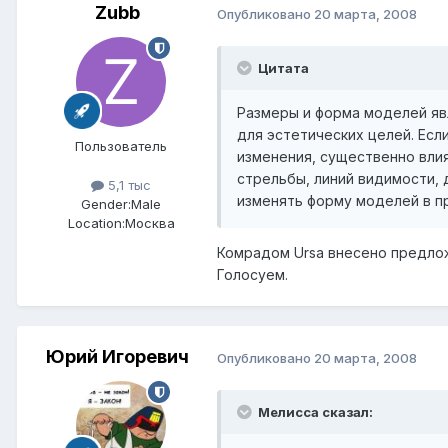
Zubb
Опубликовано
20 марта, 2008
Цитата
Размеры и форма моделей яв
для эстетических целей. Есл
Пользователь
изменения, существенно вли
стрельбы, линий видимости, 
5,1 тыс
изменять форму моделей в пр
Gender:
Male
Location:
Москва
Комрадом Ursa внесено предлож
Голосуем.
Юрий Игоревич
Опубликовано
20 марта, 2008
Мелисса сказал: