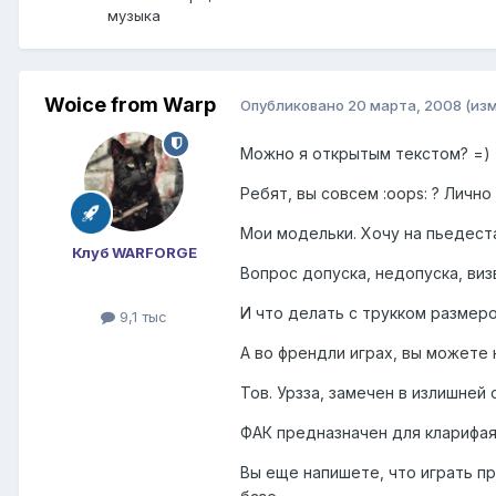
музыка
Woice from Warp
Опубликовано
20 марта, 2008
(из
Можно я открытым текстом? =)
Ребят, вы совсем :oops: ? Лично 
Мои модельки. Хочу на пьедест
Клуб WARFORGE
Вопрос допуска, недопуска, ви
И что делать с трукком размеро
9,1 тыс
А во френдли играх, вы можете 
Тов. Урзза, замечен в излишней
ФАК предназначен для кларифая
Вы еще напишете, что играть пр