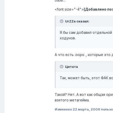
базе...
<font size="-4">
[Добавлено по
UrZZa сказал:
Я бы сам добавил отдельной 
ходунов.
А что есть :oops: , которые это
Цитата
Так, может быть, этот ФАК в
Такой? Нет. А вот как общая ор
взятого метагейма.
Изменено
22 марта, 2008
пользо