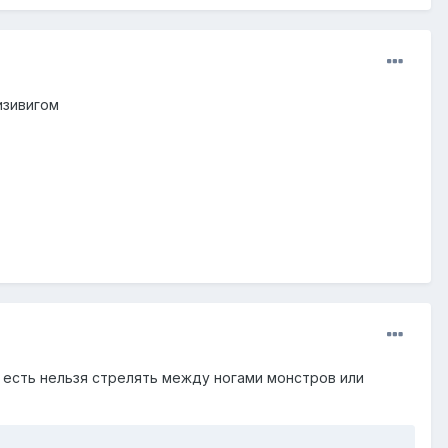
изивигом
 есть нельзя стрелять между ногами монстров или