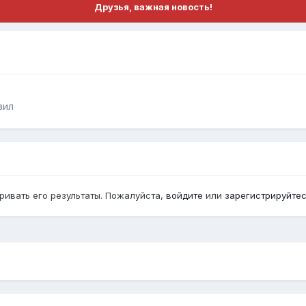
Друзья, важная новость!
вил
ривать его результаты. Пожалуйста,
войдите
или
зарегистрируйте