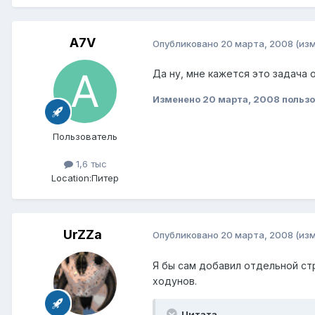
A7V
Опубликовано
20 марта, 2008
(из
Да ну, мне кажется это задача 
Изменено
20 марта, 2008
пользо
Пользователь
1,6 тыс
Location:
Питер
UrZZa
Опубликовано
20 марта, 2008
(из
Я бы сам добавил отдельной ст
ходунов.
Цитата