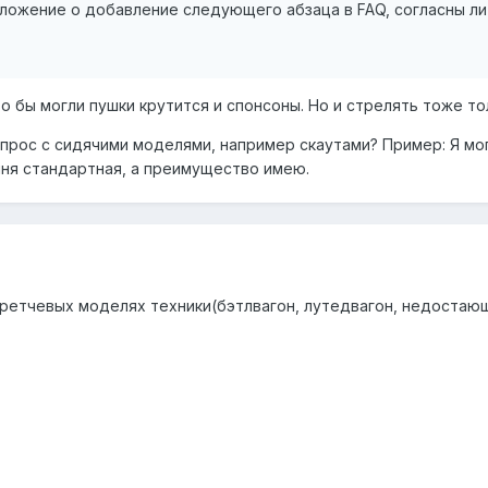
ожение о добавление следующего абзаца в FAQ, согласны ли 
то бы могли пушки крутится и спонсоны. Но и стрелять тоже то
опрос с сидячими моделями, например скаутами? Пример: Я мог
иня стандартная, а преимущество имею.
кретчевых моделях техники(бэтлвагон, лутедвагон, недостаю