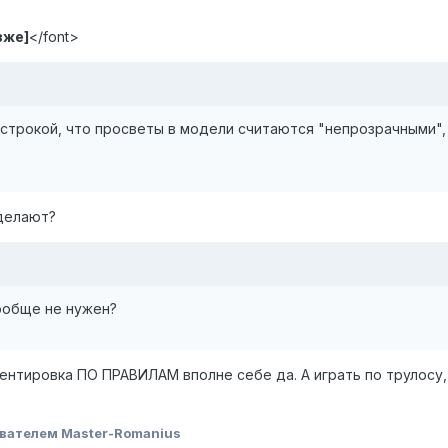
зже]
</font>
строкой, что просветы в модели считаются "непрозрачными",
 делают?
ообще не нужен?
иентировка ПО ПРАВИЛАМ вполне себе да. А играть по трулосу
вателем Master-Romanius