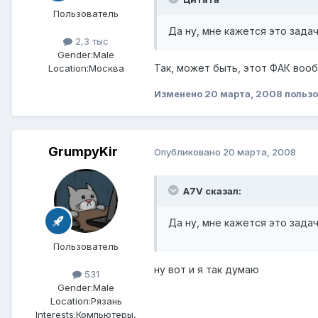
Пользователь
Да ну, мне кажется это задач
2,3 тыс
Gender:
Male
Так, может быть, этот ФАК воо
Location:
Москва
Изменено
20 марта, 2008
пользо
GrumpyKir
Опубликовано
20 марта, 2008
A7V сказал:
Да ну, мне кажется это задач
Пользователь
ну вот и я так думаю
531
Gender:
Male
Location:
Рязань
Interests:
Компьютеры,