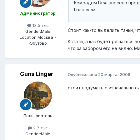
Комрадом Ursa внесено предл
Голосуем.
Администратор
13,5 тыс
Стоит как-то выделить танки, ч
Gender:
Male
Location:
Москва -
Кстати, а как будет решаться в
Юбутово
что за забором его не видно. М
Guns Linger
Опубликовано
20 марта, 2008
стоит подумать о изначально с
Пользователь
2,7 тыс
Gender:
Male