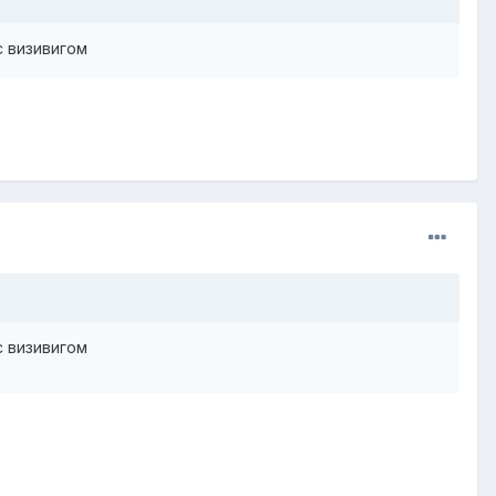
с визивигом
с визивигом