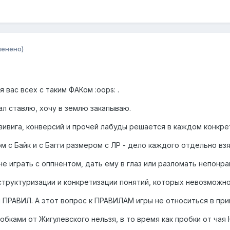
менено)
я вас всех с таким ФАКом :oops: .
ал ставлю, хочу в землю закапываю.
звивига, конверсий и прочей лабуды решается в каждом конкр
м с Байк и с Багги размером с ЛР - дело каждого отдельно вз
не играть с оппнентом, дать ему в глаз или разломать непон
 структуризации и конкретизации понятий, которых невозможн
 ПРАВИЛ. А этот вопрос к ПРАВИЛАМ игры не относиться в при
обками от Жигулевского нельзя, в то время как пробки от ча