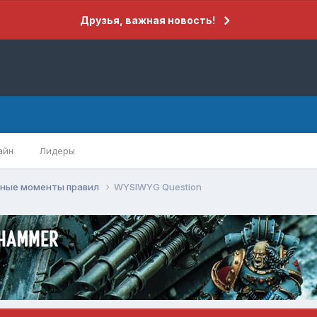
Друзья, важная новость!
айн
Лидеры
рные моменты правил
WYSIWYG Question