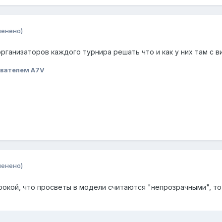
менено)
организаторов каждого турнира решать что и как у них там с в
вателем A7V
менено)
рокой, что просветы в модели считаются "непрозрачными", то