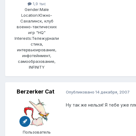
1,9 тыс
Gender:
Male
Location:
Южно-
Сахалинск, клуб
военно-тактических
игр "HQ"
Interests:
Тележурнали
стика,
интервьюирование,
инфотейнмент,
самообразование,
INFINITY
Berzerker Cat
Опубликовано
14 декабря, 2007
Ну так же нельзя! Я тебе уже плю
Пользователь