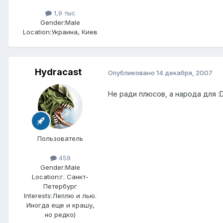
1,9 тыс
Gender:
Male
Location:
Украина, Киев
Hydracast
Опубликовано
14 декабря, 2007
Не ради плюсов, а народа для :
Пользователь
459
Gender:
Male
Location:
г. Санкт-
Петербург
Interests:
Леплю и лью.
Иногда еще и крашу,
но редко)