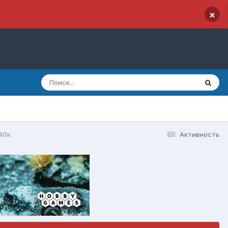
×
40к
Активность