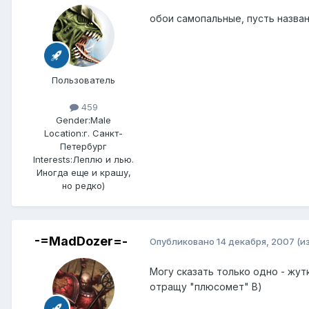
обои самопальные, пусть назван
Пользователь
459
Gender:
Male
Location:
г. Санкт-
Петербург
Interests:
Леплю и лью.
Иногда еще и крашу,
но редко)
-=MadDozer=-
Опубликовано
14 декабря, 2007
(и
Могу сказать только одно - жут
отращу "плюсомет" В)