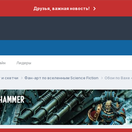
Друзья, важная новость!
айн
Лидеры
 и скетчи
Фан-арт по вселенным Science Fiction
Обои по Вахе 