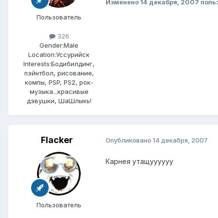
Изменено
14 декабря, 2007
поль
Пользователь
326
Gender:
Male
Location:
Уссурийск
Interests:
Бодибилдинг,
пэйнтбол, рисование,
компы, PSP, PS2, рок-
музыка...красивые
дэвушки, ШаШлыкь!
Flacker
Опубликовано
14 декабря, 2007
Карнея утащуууууу
Пользователь