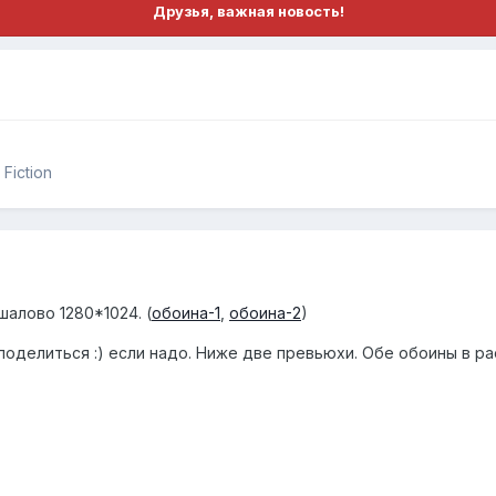
Друзья, важная новость!
Fiction
алово 1280*1024. (
обоина-1
,
обоина-2
)
 поделиться :) если надо. Ниже две превьюхи. Обе обоины в ра