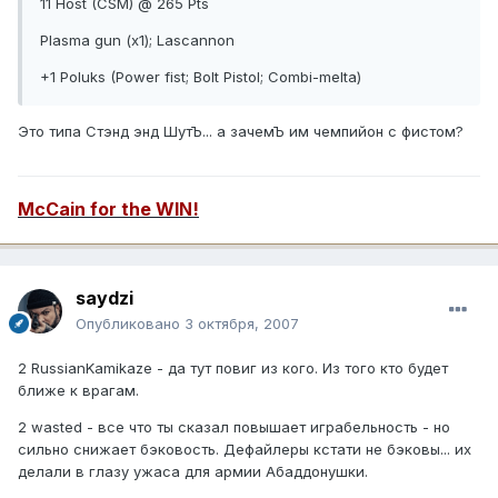
11 Host (CSM) @ 265 Pts
Plasma gun (x1); Lascannon
+1 Poluks (Power fist; Bolt Pistol; Combi-melta)
Это типа Стэнд энд ШутЪ... а зачемЪ им чемпийон с фистом?
McCain for the WIN!
saydzi
Опубликовано
3 октября, 2007
2 RussianKamikaze - да тут повиг из кого. Из того кто будет
ближе к врагам.
2 wasted - все что ты сказал повышает играбельность - но
сильно снижает бэковость. Дефайлеры кстати не бэковы... их
делали в глазу ужаса для армии Абаддонушки.