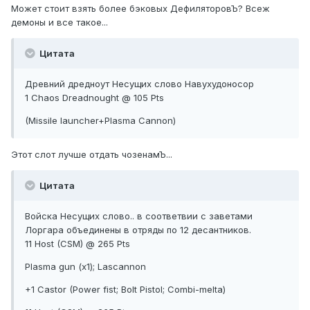
Может стоит взять более бэковых ДефиляторовЪ? Всеж
демоны и все такое...
Цитата
Древний дредноут Несущих слово Навухудоносор
1 Chaos Dreadnought @ 105 Pts
(Missile launcher+Plasma Cannon)
Этот слот лучше отдать чозенамЪ...
Цитата
Войска Несущих слово.. в соответвии с заветами
Лоргара объединены в отряды по 12 десантников.
11 Host (CSM) @ 265 Pts
Plasma gun (x1); Lascannon
+1 Castor (Power fist; Bolt Pistol; Combi-melta)