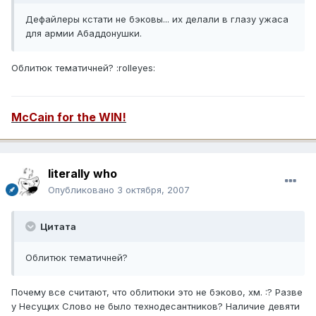
Дефайлеры кстати не бэковы... их делали в глазу ужаса
для армии Абаддонушки.
Облитюк тематичней? :rolleyes:
McCain for the WIN!
literally who
Опубликовано
3 октября, 2007
Цитата
Облитюк тематичней?
Почему все считают, что облитюки это не бэково, хм. :? Разве
у Несущих Слово не было технодесантников? Наличие девяти