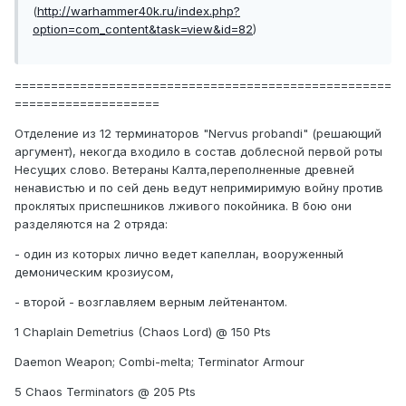
(
http://warhammer40k.ru/index.php?
option=com_content&task=view&id=82
)
====================================================
====================
Отделение из 12 терминаторов "Nervus probandi" (решающий
аргумент), некогда входило в состав доблесной первой роты
Несущих слово. Ветераны Калта,переполненные древней
ненавистью и по сей день ведут непримиримую войну против
проклятых приспешников лживого покойника. В бою они
разделяются на 2 отряда:
- один из которых лично ведет капеллан, вооруженный
демоническим крозиусом,
- второй - возглавляем верным лейтенантом.
1 Chaplain Demetrius (Chaos Lord) @ 150 Pts
Daemon Weapon; Combi-melta; Terminator Armour
5 Chaos Terminators @ 205 Pts