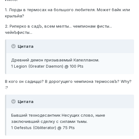
1. Лорды в термосах на большого любителя. Может байк или
крыльйа?
2. Риперко в садЪ, всем мелты... чемпионам фисты...
чейнЪфисты...
Цитата
Древний демон призываемый Капелланом.
1 Legion (Greater Daemon) @ 100 Pts
В кого он садиццо? В дорогущего чемпиона термосовЪ? Why?
:?
Цитата
Бывший технодесантник Несущих слово, ныне
заключивший сделку с силами тьмы.
1 Gefestus (Obliterator) @ 75 Pts