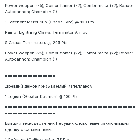
Power weapon (x5); Combi-flamer (x2); Combi-melta (x2); Reaper
Autocannon; Champion (1)
1 Leitenant Mercurius (Chaos Lord) @ 130 Pts
Pair of Lightning Claws; Terminator Armour
5 Chaos Terminators @ 205 Pts
Power weapon (x5); Combi-flamer (x2); Combi-melta (x2); Reaper
Autocannon; Champion (1)
====================================================
====================
Древний демон призываемый Капелланом.
1 Legion (Greater Daemon) @ 100 Pts
====================================================
====================
Бывший технодесантник Несущих слово, ныне заключивший
сделку с силами тьмы.
1 Gefestus (Obliterator) @ 75 Pts