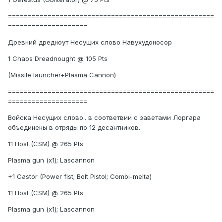
====================================================
====================
Древний дредноут Несущих слово Навухудоносор
1 Chaos Dreadnought @ 105 Pts
(Missile launcher+Plasma Cannon)
====================================================
====================
Войска Несущих слово.. в соответвии с заветами Лоргара
объединены в отряды по 12 десантников.
11 Host (CSM) @ 265 Pts
Plasma gun (x1); Lascannon
+1 Castor (Power fist; Bolt Pistol; Combi-melta)
11 Host (CSM) @ 265 Pts
Plasma gun (x1); Lascannon