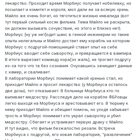
лекарство. Проходит время Морбиус получает нобелевку, но
посылает и комитет и короля, мол дали ее за всякую хрень.
Майло же очень богат, но тяготиться жизнью инвалида (вот
тут первый сильный косяк фильма. Тема Майло не раскрыта,
он должен вызывать сочувствие, но этого и близко нет).
Морбиус [ну уж нет]одит шанс в генной инжинерии но такие
опыты нелегальны и Майло достает ему корабль на котором
Морбиус с подругой-помошницей ставит опыт на себе.
Морбиус вводит себе сыворотку, и превращается в вампира.
В итоге вырезает команду кора[эх жаль], не трогает подругу
из-за того что та без сознания. Очухавшись зачищает данные
с камер, и сваливает.
В лаборатории Морбиус понимает какой хренью стал, но
приходит Майло и просит лекарство (у Морбиуса осталось
две дозы), тот отказывает. В больнице Морбиуса кто-то
выпивает медсестру. Расследуя дело на корабле ФБРовцы
легко выходя на Морбиуса и арестовывают его. В тюрьму к
нему приходит Майло и обещает помочь, но уходя забывает
трость и Морбиус понимает кто украл сыворотку и убил
медсестру. Сбегает и устраивает первую драку с Майло.
И тут видно, что фильм безжалостно резали. Встреча
Морбиуса с подругой, его новая лаборатория, "развлечения"