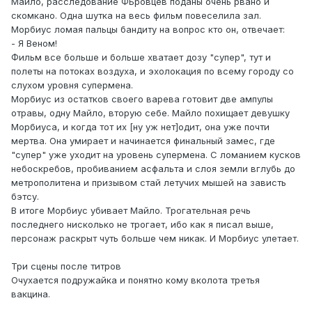
Майло, расследование ФБровцев поданы очень рвано и
скомкано. Одна шутка на весь фильм повеселила зал.
Морбиус ломая пальцы бандиту на вопрос кто он, отвечает:
- Я Веном!
Фильм все больше и больше хватает дозу "супер", тут и
полеты на потоках воздуха, и эхолокация по всему городу со
слухом уровня супермена.
Морбиус из остатков своего варева готовит две ампулы
отравы, одну Майло, вторую себе. Майло похищает девушку
Морбиуса, и когда тот их [ну уж нет]одит, она уже почти
мертва. Она умирает и начинается финальный замес, где
"супер" уже уходит на уровень супермена. С ломанием кусков
небоскребов, пробиванием асфальта и слоя земли вглубь до
метрополитена и призывом стай летучих мышей на зависть
бэтсу.
В итоге Морбиус убивает Майло. Трогательная речь
последнего нисколько не трогает, ибо как я писал выше,
персонаж раскрыт чуть больше чем никак. И Морбиус улетает.
Три сцены после титров
Очухается подружайка и понятно кому вколота третья
вакцина.