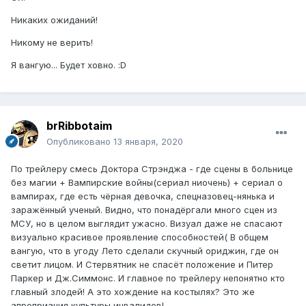
Никаких ожиданий!
Никому не верить!
Я вангую... Будет ховно. :D
brRibbotaim
Опубликовано
13 января, 2020
По трейлеру смесь Доктора Стрэнджа - где сцены в больнице
без магии + Вампирские войны(сериал ниочень) + сериал о
вампирах, где есть чёрная девочка, спецназовец-нянька и
заражённый ученый. Видно, что понадёргали много сцен из
МСУ, но в целом выглядит ужасно. Визуал даже не спасают
визуально красивое проявление способностей( В общем
вангую, что в угоду Лето сделали скучный ориджин, где он
светит лицом. И Стервятник не спасёт положение и Питер
Паркер и Дж.Симмонс. И главное по трейлеру непонятно кто
главный злодей! А это хождение на костылях? Это же
апроприация культуры инвалидов!