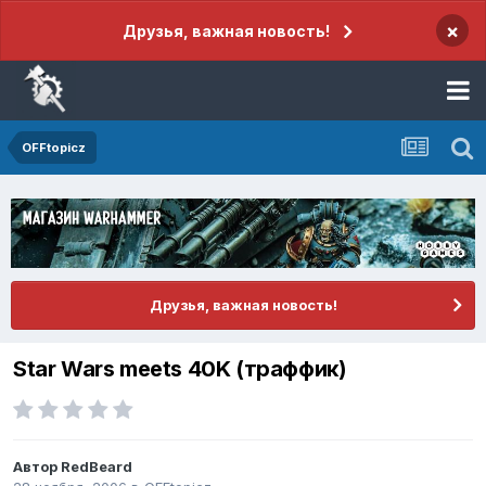
×
Друзья, важная новость!
OFFtopicz
Друзья, важная новость!
Star Wars meets 40K (траффик)
Автор
RedBeard