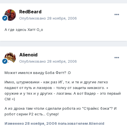
RedBeard
Опубликовано
28 ноября, 2006
А где здесь Хатт O_o
Alienoid
Опубликовано
28 ноября, 2006
Может имелся ввиду Боба Фетт? :D
Имхо, штурмовики - как раз ИГ, т.к. и те и другие легко
падают от путь и лазеров - толку от защиты никакого. +
оружие и у тех и у других - лазганы. А вот Вадер - это первый
СМ =)
А из дрона там чтоли сделали робота из "Страйкс бэка"? И
робот серии Р2 есть... Супер!
Изменено
28 ноября, 2006
пользователем Alienoid