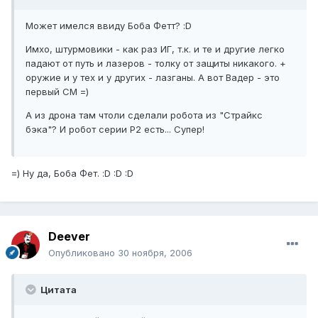
Может имелся ввиду Боба Фетт? :D
Имхо, штурмовики - как раз ИГ, т.к. и те и другие легко
падают от путь и лазеров - толку от защиты никакого. +
оружие и у тех и у других - лазганы. А вот Вадер - это
первый СМ =)
А из дрона там чтоли сделали робота из "Страйкс
бэка"? И робот серии Р2 есть... Супер!
=) Ну да, Боба Фет. :D :D :D
Deever
Опубликовано
30 ноября, 2006
Цитата