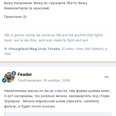
Вижу Касркинов. Вижу их сержанта (Фетт). Вижу
Инквизиторов (в красном).
Прикольно )))
We is gonna stomp da universe flat and kill anyfink that fights
back. we're da Orks, and was made ta fight and win.
©
Ghazghkull Mag Uruk Thraka
, (Codex: Orks (4th Edition), p.
106)
Feador
Опубликовано
29 ноября, 2006
Налепленные маски их бы не спасли, там форма шлема иная...
А вот касеркины, тех реально можно законвертить под сторм
труперов... Можно маровский шлем обрезать, залепить
фильтр, и будет почти похоже...