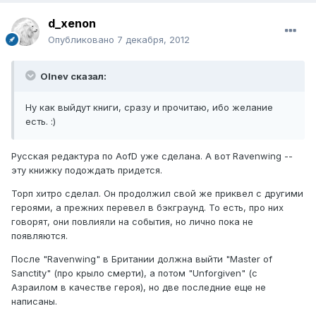
d_xenon
Опубликовано
7 декабря, 2012
Olnev сказал:
Ну как выйдут книги, сразу и прочитаю, ибо желание
есть. :)
Русская редактура по AofD уже сделана. А вот Ravenwing --
эту книжку подождать придется.
Торп хитро сделал. Он продолжил свой же приквел с другими
героями, а прежних перевел в бэкграунд. То есть, про них
говорят, они повлияли на события, но лично пока не
появляются.
После "Ravenwing" в Британии должна выйти "Master of
Sanctity" (про крыло смерти), а потом "Unforgiven" (с
Азраилом в качестве героя), но две последние еще не
написаны.