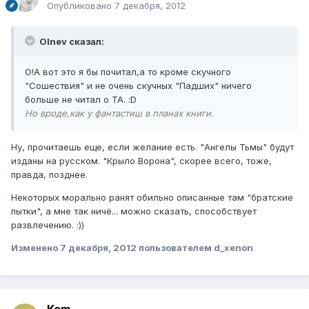
Опубликовано
7 декабря, 2012
Olnev сказал:
О!А вот это я бы почитал,а то кроме скучного
"Сошествия" и не очень скучных "Падших" ничего
больше не читал о ТА. :D
Но вроде,как у фантастиш в планах книги.
Ну, прочитаешь еще, если желание есть. "Ангелы Тьмы" будут
изданы на русском. "Крыло Ворона", скорее всего, тоже,
правда, позднее.
Некоторых морально ранят обильно описанные там "братские
пытки", а мне так ничё... можно сказать, способствует
развлечению. :))
Изменено
7 декабря, 2012
пользователем d_xenon
Kem