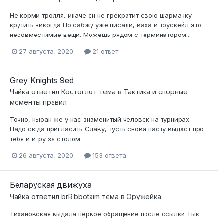
Не корми тролля, иначе он не прекратит свою шарманку
крутить никогда По сабжу уже писали, ваха и трускейл это
несовместимые вещи. Можешь рядом с терминатором...
27 августа, 2020
21 ответ
Grey Knights 9ed
Чайка
ответил
Костоглот
тема в
Тактика и спорные
моменты правил
Точно, ньюан же у нас знаменитый человек на турнирах.
Надо сюда пригласить Славу, пусть снова пасту выдаст про
тебя и игру за столом
26 августа, 2020
153 ответа
Беларуская движуха
Чайка
ответил
brRibbotaim
тема в
Оружейка
Тихановская выдала первое обращение после ссылки Тык