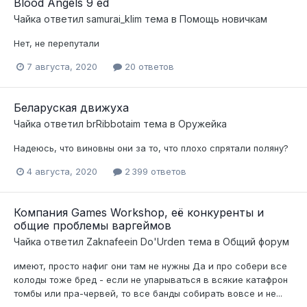
Blood Angels 9 ed
Чайка
ответил
samurai_klim
тема в
Помощь новичкам
Нет, не перепутали
7 августа, 2020
20 ответов
Беларуская движуха
Чайка
ответил
brRibbotaim
тема в
Оружейка
Надеюсь, что виновны они за то, что плохо спрятали поляну?
4 августа, 2020
2 399 ответов
Компания Games Workshop, её конкуренты и
общие проблемы варгеймов
Чайка
ответил
Zaknafeein Do'Urden
тема в
Общий форум
имеют, просто нафиг они там не нужны Да и про собери все
колоды тоже бред - если не упарываться в всякие катафрон
томбы или пра-червей, то все банды собирать вовсе и не...