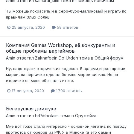
Amin
ответил
samurai_klim
тема в
Помощь новичкам
Ты можешь покрасить и в серо-буро-малиновый и играть по
правилам Злых Солнц
25 августа, 2020
59 ответов
Компания Games Workshop, её конкуренты и
общие проблемы варгеймов
Amin
ответил
Zaknafeein Do'Urden
тема в
Общий форум
Ну, надо ждать вторичек из кодекса. Я арлями играл против
маров, на первичке сделал больше маров сильно. Но на
вторичке он меня обогнал в итоге.
17 августа, 2020
1 790 ответов
Беларуская движуха
Amin
ответил
brRibbotaim
тема в
Оружейка
Мне вот тоже стало интересно - основной негатив по поводу
протестов от юзеров из РФ. Я в Минске (а это самый