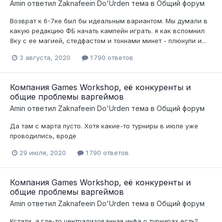
Amin
ответил
Zaknafeein Do'Urden
тема в
Общий форум
Возврат к 6-7ке был бы идеальным вариантом. Мы думали в
какую редакцию ФБ начать кампейн играть. я как вспомнил
8ку с ее магией, стедфастом и тоннами минет - плюнули и...
3 августа, 2020
1 790 ответов
Компания Games Workshop, её конкуренты и
общие проблемы варгеймов
Amin
ответил
Zaknafeein Do'Urden
тема в
Общий форум
Да там с марта пусто. Хотя какие-то турниры в июле уже
проводились, вроде
29 июля, 2020
1 790 ответов
Компания Games Workshop, её конкуренты и
общие проблемы варгеймов
Amin
ответил
Zaknafeein Do'Urden
тема в
Общий форум
Кстати, а где-то централизованная инфа о турнирах есть?