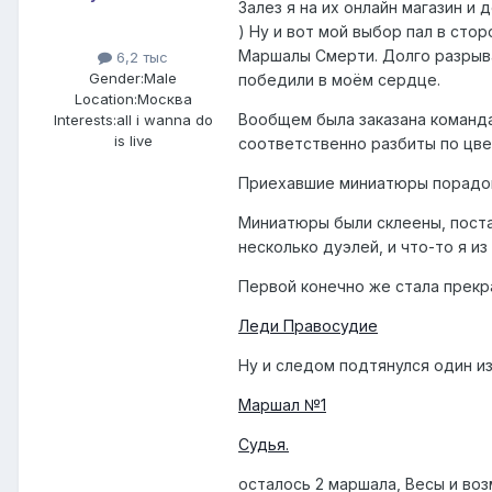
Залез я на их онлайн магазин и
) Ну и вот мой выбор пал в сто
Маршалы Смерти. Долго разрыва
6,2 тыс
Gender:
Male
победили в моём сердце.
Location:
Москва
Вообщем была заказана команда
Interests:
all i wanna do
is live
соответственно разбиты по цве
Приехавшие миниатюры порадова
Миниатюры были склеены, поста
несколько дуэлей, и что-то я из
Первой конечно же стала прекр
Леди Правосудие
Ну и следом подтянулся один из
Маршал №1
Судья.
осталось 2 маршала, Весы и воз