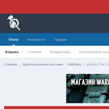
Обзор
Активность
Лидеры
Форумы
События
Модераторы
Пользователи онл
Главная
Другие игровые системы
Malifaux
[блогъ] The Gu