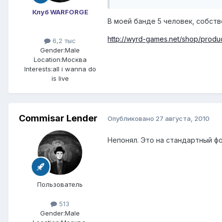
Клуб WARFORGE
В моей банде 5 человек, собст
http://wyrd-games.net/shop/produ
6,2 тыс
Gender:
Male
Location:
Москва
Interests:
all i wanna do
is live
Commisar Lender
Опубликовано
27 августа, 2010
Непонял. Это на стандартный ф
Пользователь
513
Gender:
Male