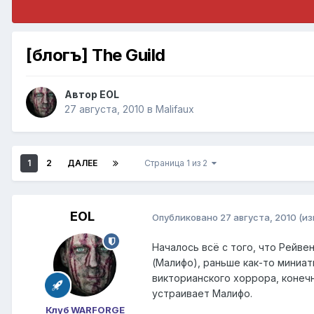
[блогъ] The Guild
Автор
EOL
27 августа, 2010
в
Malifaux
1
2
ДАЛЕЕ
Страница 1 из 2
EOL
Опубликовано
27 августа, 2010
(и
Началось всё с того, что Рейве
(Малифо), раньше как-то миниат
викторианского хоррора, конечн
устраивает Малифо.
Клуб WARFORGE