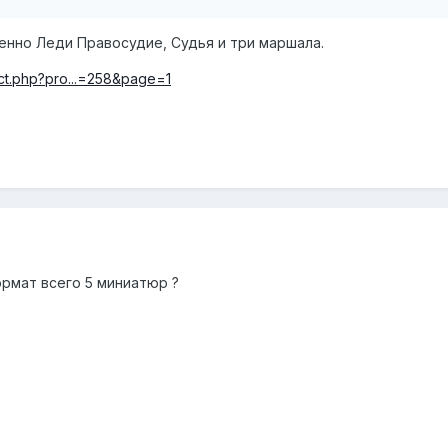
венно Леди Правосудие, Судья и три маршала.
ct.php?pro...=258&page=1
ормат всего 5 миниатюр ?