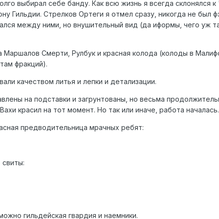
 долго выбирал себе банду. Как всю жизнь я всегда склонялся 
рону Гильдии. Стрелков Ортеги я отмел сразу, никогда не был 
лся между ними, но внушительный вид (да иформы, чего уж т
 Маршалов Смерти, Рулбук и красная колода (колоды в Малиф
там фракций).
ли качеством литья и лепки и детализации.
влены на подставки и загрунтованы, но весьма продолжительн
 Вахи красил на тот момент. Но так или иначе, работа началась.
асная предводительница мрачных ребят:
 свиты:
можно гильдейская гвардия и наемники.