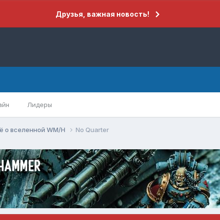
Друзья, важная новость!
айн
Лидеры
ё о вселенной WM/H
No Quarter