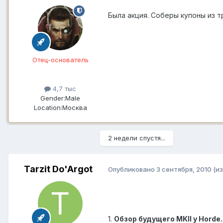
Была акция. Соберы купоны из 
Отец-основатель
4,7 тыс
Gender:
Male
Location:
Москва
2 недели спустя...
Tarzit Do'Argot
Опубликовано
3 сентября, 2010
(и
1.
Обзор будущего MKII у Horde.