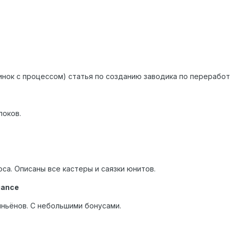
инок с процессом) статья по созданию заводика по переработ
локов.
са. Описаны все кастеры и саязки юнитов.
iance
иньёнов. С небольшими бонусами.