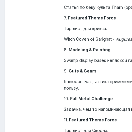
Статья по бэку культа Tharn (ор
7.
Featured Theme Force
Тир лист для крикса.
Witch Coven of Garlghat -
Augures
8.
Modeling & Painting
Swamp display bases неплохой г
9.
Guts & Gears
Rhinodon. Бэк,тактика применен
пользу.
10.
Full Metal Challenge
Задачка, чем то напоминающая 
11.
Featured Theme Force
Тир лист для Скорна.