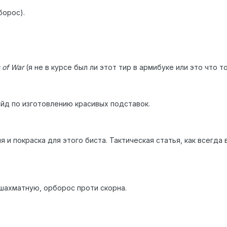
борос).
 of War
(я не в курсе был ли этот тир в армибуке или это что т
айд по изготовлению красивых подставок.
ия и покраска для этого биста. Тактическая статья, как всегда
шахматную, орборос проти скорна.