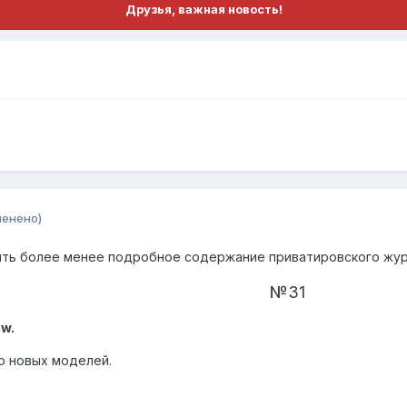
Друзья, важная новость!
менено)
ить более менее подробное содержание приватировского жур
№31
ew.
о новых моделей.