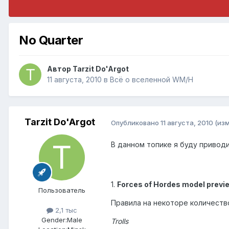
No Quarter
Автор
Tarzit Do'Argot
11 августа, 2010
в
Всё о вселенной WM/H
Tarzit Do'Argot
Опубликовано
11 августа, 2010
(из
В данном топике я буду привод
1.
Forces of Hordes model previ
Пользователь
Правила на некоторе количеств
2,1 тыс
Gender:
Male
Trolls