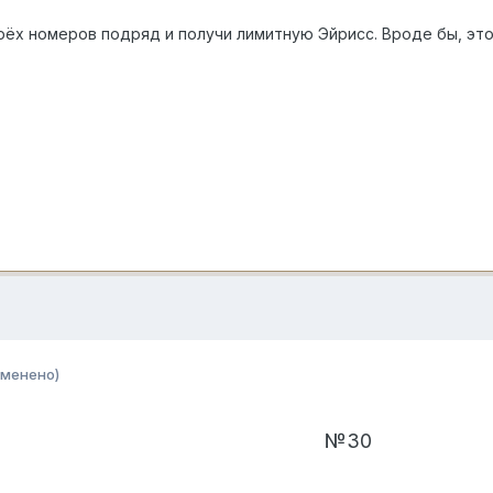
трёх номеров подряд и получи лимитную Эйрисс. Вроде бы, эт
зменено)
№30