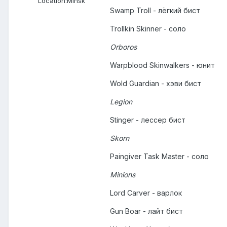
Location:
Minsk
Swamp Troll - лёгкий бист
Trollkin Skinner - соло
Orboros
Warpblood Skinwalkers - юнит
Wold Guardian - хэви бист
Legion
Stinger - лессер бист
Skorn
Paingiver Task Master - соло
Minions
Lord Carver - варлок
Gun Boar - лайт бист