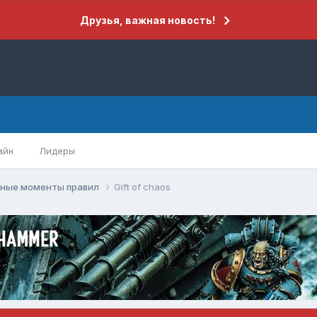
Друзья, важная новость!
айн
Лидеры
рные моменты правил
Gift of chaos