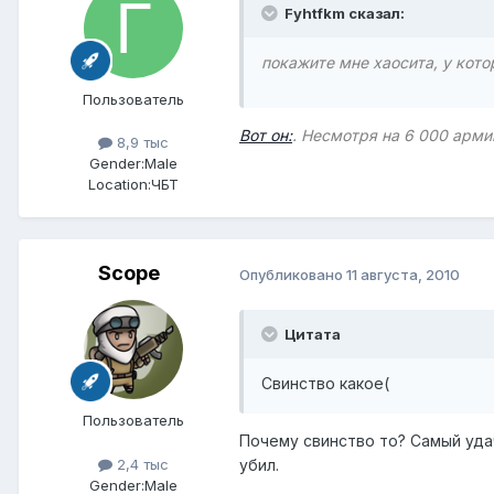
Fyhtfkm сказал:
покажите мне хаосита, у котор
Пользователь
Вот он:
. Несмотря на 6 000 армию
8,9 тыс
Gender:
Male
Location:
ЧБТ
Scope
Опубликовано
11 августа, 2010
Цитата
Свинство какое(
Пользователь
Почему свинство то? Самый удач
2,4 тыс
убил.
Gender:
Male