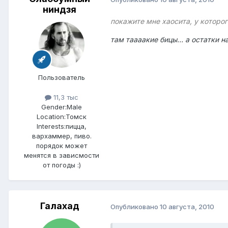
ниндзя
покажите мне хаосита, у которого
там таааакие бицы... а остатки н
Пользователь
11,3 тыс
Gender:
Male
Location:
Томск
Interests:
пицца,
вархаммер, пиво.
порядок может
менятся в зависмости
от погоды :)
Галахад
Опубликовано
10 августа, 2010