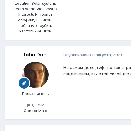
Location:
Solar system,
death world Vladivostok
Interests:
Интернет
серфинг, PC игры,
табачные трубки,
настольные игры
John Doe
Опубликовано
11 августа, 2010
На самом деле, гифт не так стр
свидетелем, как этой силой (пр
Пользователь
1,3 тыс
Gender:
Male