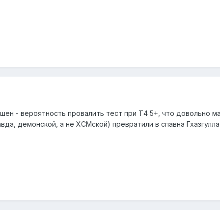
ашен - вероятность провалить тест при Т4 5+, что довольно ма
авда, демонской, а не ХСМской) превратили в спавна Гхазгулла