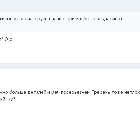
 шипов и голова в руке ваапще принял бы за эльдарино)
л? O_o
жно больше деталей и меч посерьезней. Гребень тоже неплохо
ий, не?