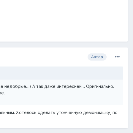
Автор
 все недобрые…) А так даже интересней… Оригинально.
ке.
утальным. Хотелось сделать утонченную демоншашку, по