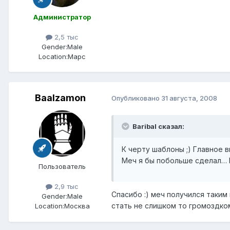
Администратор
2,5 тыс
Gender:
Male
Location:
Марс
Baalzamon
Опубликовано
31 августа, 2008
Baribal сказал:
К черту шаблоны ;) Главное 
Меч я бы побольше сделал… Но
Пользователь
2,9 тыс
Спасибо :) меч получился таки
Gender:
Male
стать не слишком то громоздком
Location:
Москва