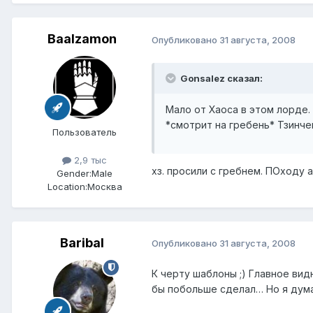
Baalzamon
Опубликовано
31 августа, 2008
Gonsalez сказал:
Мало от Хаоса в этом лорде.
*смотрит на гребень* Тзинче
Пользователь
2,9 тыс
хз. просили с гребнем. ПОходу а
Gender:
Male
Location:
Москва
Baribal
Опубликовано
31 августа, 2008
К черту шаблоны ;) Главное вид
бы побольше сделал… Но я думаю