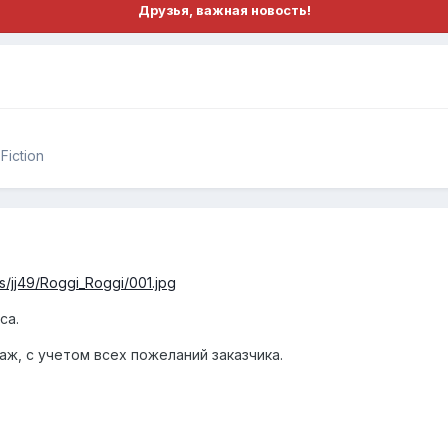
Друзья, важная новость!
iction
s/jj49/Roggi_Roggi/001.jpg
са.
аж, с учетом всех пожеланий заказчика.