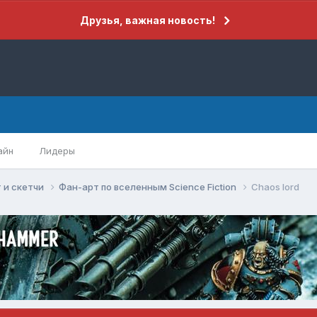
Друзья, важная новость!
айн
Лидеры
 и скетчи
Фан-арт по вселенным Science Fiction
Chaos lord