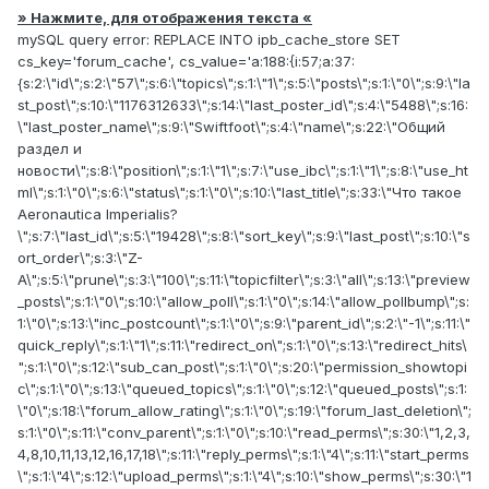
» Нажмите, для отображения текста «
mySQL query error: REPLACE INTO ipb_cache_store SET cs_key='forum_cache', cs_value='a:188:{i:57;a:37:{s:2:\"id\";s:2:\"57\";s:6:\"topics\";s:1:\"1\";s:5:\"posts\";s:1:\"0\";s:9:\"last_post\";s:10:\"1176312633\";s:14:\"last_poster_id\";s:4:\"5488\";s:16:\"last_poster_name\";s:9:\"Swiftfoot\";s:4:\"name\";s:22:\"Общий раздел и новости\";s:8:\"position\";s:1:\"1\";s:7:\"use_ibc\";s:1:\"1\";s:8:\"use_html\";s:1:\"0\";s:6:\"status\";s:1:\"0\";s:10:\"last_title\";s:33:\"Что такое Aeronautica Imperialis?\";s:7:\"last_id\";s:5:\"19428\";s:8:\"sort_key\";s:9:\"last_post\";s:10:\"sort_order\";s:3:\"Z-A\";s:5:\"prune\";s:3:\"100\";s:11:\"topicfilter\";s:3:\"all\";s:13:\"preview_posts\";s:1:\"0\";s:10:\"allow_poll\";s:1:\"0\";s:14:\"allow_pollbump\";s:1:\"0\";s:13:\"inc_postcount\";s:1:\"0\";s:9:\"parent_id\";s:2:\"-1\";s:11:\"quick_reply\";s:1:\"1\";s:11:\"redirect_on\";s:1:\"0\";s:13:\"redirect_hits\";s:1:\"0\";s:12:\"sub_can_post\";s:1:\"0\";s:20:\"permission_showtopic\";s:1:\"0\";s:13:\"queued_topics\";s:1:\"0\";s:12:\"queued_posts\";s:1:\"0\";s:18:\"forum_allow_rating\";s:1:\"0\";s:19:\"forum_last_deletion\";s:1:\"0\";s:11:\"conv_parent\";s:1:\"0\";s:10:\"read_perms\";s:30:\"1,2,3,4,8,10,11,13,12,16,17,18\";s:11:\"reply_perms\";s:1:\"4\";s:11:\"start_perms\";s:1:\"4\";s:12:\"upload_perms\";s:1:\"4\";s:10:\"show_perms\";s:30:\"1,2,3,4,8,10,11,13,12,16,17,18\";}i:63;a:35:{s:2:\"id\";s:2:\"63\";s:6:\"topics\";s:1:\"0\";s:5:\"posts\";s:1:\"0\";s:9:\"last_post\";s:1:\"0\";s:14:\"last_poster_id\";s:1:\"0\";s:4:\"name\";s:31:\"Warhammer 40,000: Tabletop Game\";s:8:\"position\";s:1:\"3\";s:7:\"use_ibc\";s:1:\"1\";s:8:\"use_html\";s:1:\"0\";s:6:\"status\";s:1:\"1\";s:7:\"last_id\";s:1:\"0\";s:8:\"sort_key\";s:9:\"last_post\";s:10:\"sort_order\";s:3:\"Z-A\";s:5:\"prune\";s:3:\"100\";s:11:\"topicfilter\";s:3:\"all\";s:13:\"preview_posts\";s:1:\"0\";s:10:\"allow_poll\";s:1:\"1\";s:14:\"allow_pollbump\";s:1:\"0\";s:13:\"inc_postcount\";s:1:\"1\";s:9:\"parent_id\";s:2:\"-1\";s:11:\"quick_reply\";s:1:\"1\";s:11:\"redirect_on\";s:1:\"0\";s:13:\"redirect_hits\";s:1:\"0\";s:12:\"sub_can_post\";s:1:\"0\";s:20:\"permission_showtopic\";s:1:\"0\";s:13:\"queued_topics\";s:1:\"0\";s:12:\"queued_posts\";s:1:\"0\";s:18:\"forum_allow_rating\";s:1:\"0\";s:19:\"forum_last_deletion\";s:1:\"0\";s:11:\"conv_parent\";s:1:\"0\";s:10:\"read_perms\";s:1:\"*\";s:11:\"reply_perms\";s:1:\"*\";s:11:\"start_perms\";s:1:\"*\";s:12:\"upload_perms\";s:1:\"*\";s:10:\"show_perms\";s:1:\"*\";}i:71;a:35:{s:2:\"id\";s:2:\"71\";s:6:\"topics\";s:1:\"0\";s:5:\"posts\";s:1:\"0\";s:9:\"last_post\";s:1:\"0\";s:14:\"last_poster_id\";s:1:\"0\";s:4:\"name\";s:40:\"Warhammer Fantasy Battles: Tabletop Game\";s:8:\"position\";s:1:\"4\";s:7:\"use_ibc\";s:1:\"1\";s:8:\"use_html\";s:1:\"0\";s:6:\"status\";s:1:\"1\";s:7:\"last_id\";s:1:\"0\";s:8:\"sort_key\";s:9:\"last_post\";s:10:\"sort_order\";s:3:\"Z-A\";s:5:\"prune\";s:3:\"100\";s:11:\"topicfilter\";s:3:\"all\";s:13:\"preview_posts\";s:1:\"0\";s:10:\"allow_poll\";s:1:\"1\";s:14:\"allow_pollbump\";s:1:\"0\";s:13:\"inc_postcount\";s:1:\"1\";s:9:\"parent_id\";s:2:\"-1\";s:11:\"quick_reply\";s:1:\"1\";s:11:\"redirect_on\";s:1:\"0\";s:13:\"redirect_hits\";s:1:\"0\";s:12:\"sub_can_post\";s:1:\"0\";s:20:\"permission_showtopic\";s:1:\"0\";s:13:\"queued_topics\";s:1:\"0\";s:12:\"queued_posts\";s:1:\"0\";s:18:\"forum_allow_rating\";s:1:\"1\";s:19:\"forum_last_deletion\";s:1:\"0\";s:11:\"conv_parent\";s:1:\"0\";s:10:\"read_perms\";s:30:\"1,2,3,4,8,10,11,13,12,16,17,18\";s:11:\"reply_perms\";s:23:\"3,4,8,10,13,12,16,17,18\";s:11:\"start_perms\";s:23:\"3,4,8,10,13,12,16,17,18\";s:12:\"upload_perms\";s:23:\"3,4,8,10,13,12,16,17,18\";s:10:\"show_perms\";s:1:\"*\";}i:165;a:35:{s:2:\"id\";s:3:\"165\";s:6:\"topics\";s:1:\"0\";s:5:\"posts\";s:1:\"0\";s:9:\"last_post\";s:1:\"0\";s:14:\"last_poster_id\";s:1:\"0\";s:4:\"name\";s:43:\"Творчество: моделирование, арт и литература\";s:8:\"position\";s:1:\"5\";s:7:\"use_ibc\";s:1:\"1\";s:8:\"use_html\";s:1:\"0\";s:6:\"status\";s:1:\"1\";s:7:\"last_id\";s:1:\"0\";s:8:\"sort_key\";s:9:\"last_post\";s:10:\"sort_order\";s:3:\"Z-A\";s:5:\"prune\";s:3:\"100\";s:11:\"topicfilter\";s:3:\"all\";s:13:\"preview_posts\";s:1:\"0\";s:10:\"allow_poll\";s:1:\"1\";s:14:\"allow_pollbump\";s:1:\"0\";s:13:\"inc_postcount\";s:1:\"1\";s:9:\"parent_id\";s:2:\"-1\";s:11:\"quick_reply\";s:1:\"1\";s:11:\"redirect_on\";s:1:\"0\";s:13:\"redirect_hits\";s:1:\"0\";s:12:\"sub_can_post\";s:1:\"0\";s:20:\"permission_showtopic\";s:1:\"0\";s:13:\"queued_topics\";s:1:\"0\";s:12:\"queued_posts\";s:1:\"0\";s:18:\"forum_allow_rating\";s:1:\"1\";s:19:\"forum_last_deletion\";s:1:\"0\";s:11:\"conv_parent\";s:1:\"0\";s:10:\"read_perms\";s:28:\"1,2,3,8,10,11,13,12,16,17,18\";s:11:\"reply_perms\";s:23:\"3,4,8,10,13,12,16,17,18\";s:11:\"start_perms\";s:23:\"3,4,8,10,13,12,16,17,18\";s:12:\"upload_perms\";s:23:\"3,4,8,10,13,12,16,17,18\";s:10:\"show_perms\";s:1:\"*\";}i:82;a:35:{s:2:\"id\";s:2:\"82\";s:6:\"topics\";s:1:\"0\";s:5:\"posts\";s:1:\"0\";s:9:\"last_post\";s:1:\"0\";s:14:\"last_poster_id\";s:1:\"0\";s:4:\"name\";s:16:\"Specialist Games\";s:8:\"position\";s:1:\"6\";s:7:\"use_ibc\";s:1:\"1\";s:8:\"use_html\";s:1:\"0\";s:6:\"status\";s:1:\"1\";s:7:\"last_id\";s:1:\"0\";s:8:\"sort_key\";s:9:\"last_post\";s:10:\"sort_order\";s:3:\"Z-A\";s:5:\"prune\";s:3:\"100\";s:11:\"topicfilter\";s:3:\"all\";s:13:\"preview_posts\";s:1:\"0\";s:10:\"allow_poll\";s:1:\"1\";s:14:\"allow_pollbump\";s:1:\"0\";s:13:\"inc_postcount\";s:1:\"1\";s:9:\"parent_id\";s:2:\"-1\";s:11:\"quick_reply\";s:1:\"1\";s:11:\"redirect_on\";s:1:\"0\";s:13:\"redirect_hits\";s:1:\"0\";s:12:\"sub_can_post\";s:1:\"0\";s:20:\"permission_showtopic\";s:1:\"0\";s:13:\"queued_topics\";s:1:\"0\";s:12:\"queued_posts\";s:1:\"0\";s:18:\"forum_allow_rating\";s:1:\"1\";s:19:\"forum_last_deletion\";s:1:\"0\";s:11:\"conv_parent\";s:1:\"0\";s:10:\"read_perms\";s:30:\"1,2,3,4,8,10,11,13,12,16,17,18\";s:11:\"reply_perms\";s:23:\"3,4,8,10,13,12,16,17,18\";s:11:\"start_perms\";s:23:\"3,4,8,10,13,12,16,17,18\";s:12:\"upload_perms\";s:23:\"3,4,8,10,13,12,16,17,18\";s:10:\"show_perms\";s:1:\"*\";}i:52;a:35:{s:2:\"id\";s:2:\"52\";s:6:\"topics\";s:1:\"0\";s:5:\"posts\";s:1:\"0\";s:9:\"last_post\";s:1:\"0\";s:14:\"last_poster_id\";s:1:\"0\";s:4:\"name\";s:29:\"Warhammer 40.000: Dawn of War\";s:8:\"position\";s:1:\"7\";s:7:\"use_ibc\";s:1:\"1\";s:8:\"use_html\";s:1:\"0\";s:6:\"status\";s:1:\"1\";s:7:\"last_id\";s:1:\"0\";s:8:\"sort_key\";s:9:\"last_post\";s:10:\"sort_order\";s:3:\"Z-A\";s:5:\"prune\";s:3:\"100\";s:11:\"topicfilter\";s:3:\"all\";s:13:\"preview_posts\";s:1:\"0\";s:10:\"allow_poll\";s:1:\"1\";s:14:\"allow_pollbump\";s:1:\"0\";s:13:\"inc_postcount\";s:1:\"1\";s:9:\"parent_id\";s:2:\"-1\";s:11:\"quick_reply\";s:1:\"1\";s:11:\"redirect_on\";s:1:\"0\";s:13:\"redirect_hits\";s:1:\"0\";s:12:\"sub_can_post\";s:1:\"0\";s:20:\"permission_showtopic\";s:1:\"0\";s:13:\"queued_topics\";s:1:\"0\";s:12:\"queued_posts\";s:1:\"0\";s:18:\"forum_allow_rating\";s:1:\"1\";s:19:\"forum_last_deletion\";s:1:\"0\";s:11:\"conv_parent\";s:1:\"0\";s:10:\"read_perms\";s:30:\"4,3,1,2,8,10,11,13,12,16,17,18\";s:11:\"reply_perms\";s:23:\"4,3,8,10,13,12,16,17,18\";s:11:\"start_perms\";s:23:\"4,3,8,10,13,12,16,17,18\";s:12:\"upload_perms\";s:23:\"4,3,8,10,13,12,16,17,18\";s:10:\"show_perms\";s:1:\"*\";}i:53;a:35:{s:2:\"id\";s:2:\"53\";s:6:\"topics\";s:1:\"0\";s:5:\"posts\";s:1:\"0\";s:9:\"last_post\";s:1:\"0\";s:14:\"last_poster_id\";s:1:\"0\";s:4:\"name\";s:15:\"Форум клана RUW\";s:8:\"position\";s:1:\"8\";s:7:\"use_ibc\";s:1:\"1\";s:8:\"use_html\";s:1:\"0\";s:6:\"status\";s:1:\"0\";s:7:\"last_id\";s:1:\"0\";s:8:\"sort_key\";s:9:\"last_post\";s:10:\"sort_order\";s:3:\"Z-A\";s:5:\"prune\";s:3:\"100\";s:11:\"topicfilter\";s:3:\"all\";s:13:\"preview_posts\";s:1:\"0\";s:10:\"allow_poll\";s:1:\"1\";s:14:\"allow_pollbump\";s:1:\"0\";s:13:\"inc_postcount\";s:1:\"1\";s:9:\"parent_id\";s:2:\"-1\";s:11:\"quick_reply\";s:1:\"1\";s:11:\"redirect_on\";s:1:\"0\";s:13:\"redirect_hits\";s:1:\"0\";s:12:\"sub_can_post\";s:1:\"0\";s:20:\"permission_showtopic\";s:1:\"0\";s:13:\"queued_topics\";s:1:\"0\";s:12:\"queued_posts\";s:1:\"0\";s:18:\"forum_allow_rating\";s:1:\"1\";s:19:\"forum_last_deletion\";s:1:\"0\";s:11:\"conv_parent\";s:1:\"0\";s:10:\"read_perms\";s:30:\"1,2,3,4,8,10,11,13,12,16,17,18\";s:11:\"reply_perms\";s:23:\"3,4,8,10,13,12,16,17,18\";s:11:\"start_perms\";s:23:\"3,4,8,10,13,12,16,17,18\";s:12:\"upload_perms\";s:23:\"3,4,8,10,13,12,16,17,18\";s:10:\"show_perms\";s:0:\"\";}i:55;a:35:{s:2:\"id\";s:2:\"55\";s:6:\"topics\";s:1:\"0\";s:5:\"posts\";s:1:\"0\";s:9:\"last_post\";s:1:\"0\";s:14:\"last_poster_id\";s:1:\"0\";s:4:\"name\";s:17:\"Форум клана Horde\";s:8:\"position\";s:1:\"9\";s:7:\"use_ibc\";s:1:\"1\";s:8:\"use_html\";s:1:\"0\";s:6:\"status\";s:1:\"1\";s:7:\"last_id\";s:1:\"0\";s:8:\"sort_key\";s:9:\"last_post\";s:10:\"sort_order\";s:3:\"Z-A\";s:5:\"prune\";s:3:\"100\";s:11:\"topicfilter\";s:3:\"all\";s:13:\"preview_posts\";s:1:\"0\";s:10:\"allow_poll\";s:1:\"1\";s:14:\"allow_pollbump\";s:1:\"0\";s:13:\"inc_postcount\";s:1:\"1\";s:9:\"parent_id\";s:2:\"-1\";s:11:\"quick_reply\";s:1:\"1\";s:11:\"redirect_on\";s:1:\"0\";s:13:\"redirect_hits\";s:1:\"0\";s:12:\"sub_can_post\";s:1:\"0\";s:20:\"permission_showtopic\";s:1:\"0\";s:13:\"queued_topics\";s:1:\"0\";s:12:\"queued_posts\";s:1:\"0\";s:18:\"forum_allow_rating\";s:1:\"1\";s:19:\"forum_last_deletion\";s:1:\"0\";s:11:\"conv_parent\";s:1:\"0\";s:10:\"read_perms\";s:30:\"1,2,3,4,8,10,11,13,12,16,17,18\";s:11:\"reply_perms\";s:23:\"3,4,8,10,13,12,16,17,18\";s:11:\"start_perms\";s:23:\"3,4,8,10,13,12,16,17,18\";s:12:\"upload_perms\";s:23:\"3,4,8,10,13,12,16,17,18\";s:10:\"show_perms\";s:0:\"\";}i:99;a:35:{s:2:\"id\";s:2:\"99\";s:6:\"topics\";s:1:\"0\";s:5:\"posts\";s:1:\"0\";s:9:\"last_post\";s:1:\"0\";s:14:\"last_poster_id\";s:1:\"0\";s:4:\"name\";s:14:\"Форум клана HG\";s:8:\"position\";s:2:\"10\";s:7:\"use_ibc\";s:1:\"1\";s:8:\"use_html\";s:1:\"0\";s:6:\"status\";s:1:\"1\";s:7:\"las