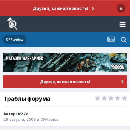
×
Друзья, важная новость!
OFFtopicz
Друзья, важная новость!
Траблы форума
Автор
UrZZa
29 августа, 2008
в
OFFtopicz