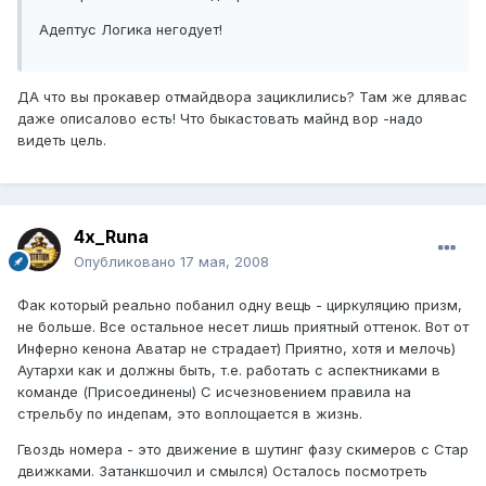
Адептус Логика негодует!
ДА что вы прокавер отмайдвора зациклились? Там же длявас
даже описалово есть! Что быкастовать майнд вор -надо
видеть цель.
4x_Runa
Опубликовано
17 мая, 2008
Фак который реально побанил одну вещь - циркуляцию призм,
не больше. Все остальное несет лишь приятный оттенок. Вот от
Инферно кенона Аватар не страдает) Приятно, хотя и мелочь)
Аутархи как и должны быть, т.е. работать с аспектниками в
команде (Присоединены) С исчезновением правила на
стрельбу по индепам, это воплощается в жизнь.
Гвоздь номера - это движение в шутинг фазу скимеров с Стар
движками. Затанкшочил и смылся) Осталось посмотреть