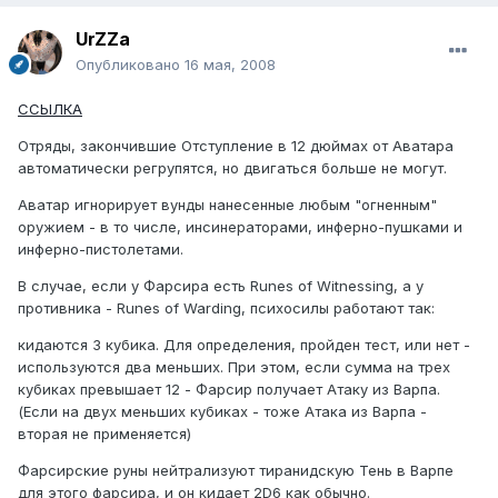
UrZZa
Опубликовано
16 мая, 2008
ССЫЛКА
Отряды, закончившие Отступление в 12 дюймах от Аватара
автоматически регрупятся, но двигаться больше не могут.
Аватар игнорирует вунды нанесенные любым "огненным"
оружием - в то числе, инсинераторами, инферно-пушками и
инферно-пистолетами.
В случае, если у Фарсира есть Runes of Witnessing, а у
противника - Runes of Warding, психосилы работают так:
кидаются 3 кубика. Для определения, пройден тест, или нет -
используются два меньших. При этом, если сумма на трех
кубиках превышает 12 - Фарсир получает Атаку из Варпа.
(Если на двух меньших кубиках - тоже Атака из Варпа -
вторая не применяется)
Фарсирские руны нейтрализуют тиранидскую Тень в Варпе
для этого фарсира, и он кидает 2D6 как обычно.