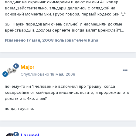
вординг на скрининг скимерами и дают ли они 4+ ковер
всем.Действительно, эльдары делались с оглядкой на
основный моменты 5ки. Грубо говоря, первый кодекс 5ки ^_^
ЗЫ. Пауки порадовали очень сильно) И насмещили дохлые
врейсгварды в дохлом серпенте (когда валят ВрейсСайт)...
Изменено
17 мая, 2008
пользователем Runa
Major
Опубликовано
18 мая, 2008
почему-то ни 1 человек не вспомнил про трешку, когда
коверсейвы от майндвора кидались. кстати, я продолжал это
делать и в 4ке. а вы?
пс да, грустно.
Largool