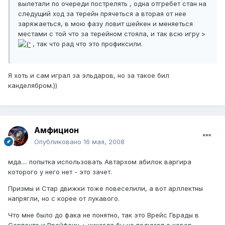
вылетали по очереди пострелять , одна отгребет стан на
следущий ход за терейн прячеться а вторая от нее
заряжаеться, в мою фазу ловит шейкен и меняеться
местами с той что за терейном стояла, и так всю игру >
, так что рад что это профиксили.
Я хоть и сам играл за эльдаров, но за такое бил
канделябром.))
Амфицион
Опубликовано
16 мая, 2008
мда.... попытка использовать Автархом абилок варгира
которого у него нет - это зачет.
Призмы и Стар движки тоже повеселили, а вот арллектны
напрягли, но с корее от лукавого.
Что мне было до фака не понятно, так это Врейс Гврады в
Серпенте и Врейфсин + никогда бы не подумал о ковер