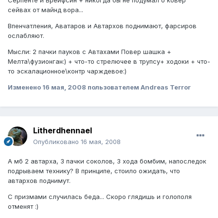
сейвах от майнд вора...
Впенчатления, Аватаров и Автархов поднимают, фарсиров
ослабляют.
Мысли: 2 пачки пауков с Автахами Повер шашка +
Мелта\фузионган:) + что-то стрелючее в трупсу+ ходоки + что-
то эскалационное\контр чарждевое:)
Изменено
16 мая, 2008
пользователем Andreas Terror
Litherdhennael
Опубликовано
16 мая, 2008
А мб 2 автарха, 3 пачки соколов, 3 хода бомбим, напоследок
подрываем технику? В принципе, стоило ожидать, что
автархов поднимут.
С призмами случилась беда... Скоро глядишь и голополя
отменят :)