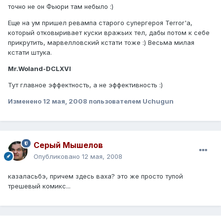
точно не он Фьюри там небыло :)
Еще на ум пришел ревампа старого супергероя Terror'а,
который отковыривает куски вражьих тел, дабы потом к себе
прикрутить, марвелловский кстати тоже :) Весьма милая
кстати штука.
Mr.Woland-DCLXVI
Тут главное эффектность, а не эффективность :)
Изменено
12 мая, 2008
пользователем Uchugun
Серый Мышелов
Опубликовано
12 мая, 2008
казаласьбэ, причем здесь ваха? это же просто тупой
трешевый комикс...