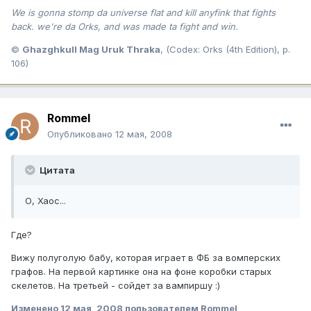
We is gonna stomp da universe flat and kill anyfink that fights
back. we're da Orks, and was made ta fight and win.
©
Ghazghkull Mag Uruk Thraka
, (Codex: Orks (4th Edition), p.
106)
Rommel
Опубликовано
12 мая, 2008
Цитата
О, Хаос...
Где?
Вижу полуголую бабу, которая играет в ФБ за вомперских
графов. На первой картинке она на фоне коробки старых
скелетов. На третьей - сойдет за вампиршу :)
Изменено
12 мая, 2008
пользователем Rommel