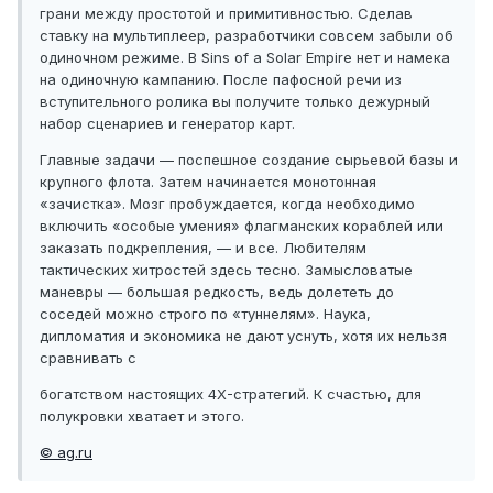
грани между простотой и примитивностью. Сделав
ставку на мультиплеер, разработчики совсем забыли об
одиночном режиме. В Sins of a Solar Empire нет и намека
на одиночную кампанию. После пафосной речи из
вступительного ролика вы получите только дежурный
набор сценариев и генератор карт.
Главные задачи — поспешное создание сырьевой базы и
крупного флота. Затем начинается монотонная
«зачистка». Мозг пробуждается, когда необходимо
включить «особые умения» флагманских кораблей или
заказать подкрепления, — и все. Любителям
тактических хитростей здесь тесно. Замысловатые
маневры — большая редкость, ведь долететь до
соседей можно строго по «туннелям». Наука,
дипломатия и экономика не дают уснуть, хотя их нельзя
сравнивать с
богатством настоящих 4X-стратегий. К счастью, для
полукровки хватает и этого.
© ag.ru