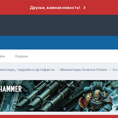
Друзья, важная новость!
айн
Лидеры
ниатюры, террейн и артефакты
Миниатюры Science Fiction
Bl