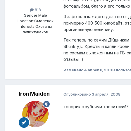
фотоальбом, благо я его только
818
Gender:
Male
Я зафоткал каждого деза по отд
Location:
Смоленск
примерно 400-500 килобайт, это
Interests:
Охота на
оригинальную величину...
пупихтукаков
Так теперь по самим ДКшникам -
Shurik'у)... Кресты и капли кро
по схемам выложенным на ГВ-сай
отзывы! :)
Изменено
4 апреля, 2008
пользов
Iron Maiden
Опубликовано
3 апреля, 2008
топорик с зубьями хаоситский?