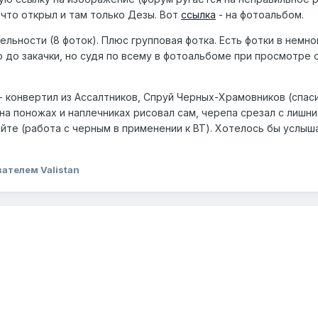
 что открыл и там только Дезы. Вот
ссылка
- на фотоальбом.
ельности (8 фоток). Плюс групповая фотка. Есть фотки в немно
 до закачки, но судя по всему в фотоальбоме при просмотре 
 конвертил из Ассалтников, Спруй Черных-Храмовников (спасиб
ви на поножах и наплечниках рисовал сам, черепа срезал с лиш
те (работа с черным в применении к BT). Хотелось бы услыша
ателем Valistan