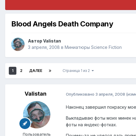
Blood Angels Death Company
Автор
Valistan
3 апреля, 2008
в
Миниатюры Science Fiction
1
2
ДАЛЕЕ
Страница 1 из 2
Valistan
Опубликовано
3 апреля, 2008
(изм
Наконец завершил покраску мое
Выкладываю фоты моих минек на
фоты на яндекс-фотках.
Пользователь
Почему-то не удется дать прям