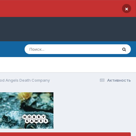
×
ood Angels Death Company
Активность