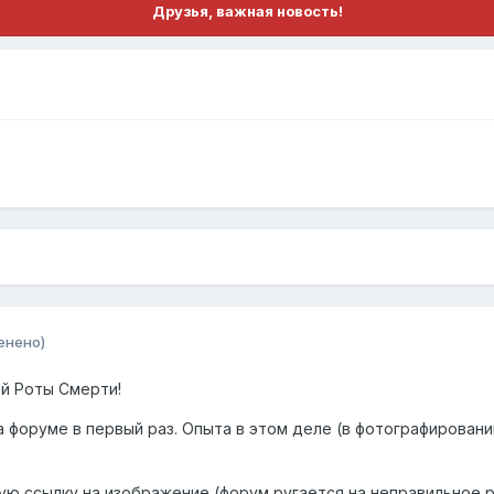
Друзья, важная новость!
енено)
й Роты Смерти!
 форуме в первый раз. Опыта в этом деле (в фотографировании
ую ссылку на изображение (форум ругается на неправильное 