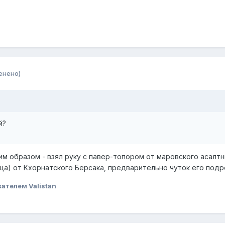
енено)
й?
м образом - взял руку с павер-топором от маровского асалтни
) от Кхорнатского Берсака, предварительно чуток его подреза
ателем Valistan