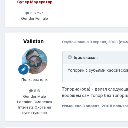
Супер Модератор
6,6 тыс
Gender:
Female
Valistan
Опубликовано
3 апреля, 2008
(изм
Iqus сказал:
топорик с зубьями хаоситски
Пользователь
Топорик (оба) - делал следующи
818
вообщем сам топор без топорища
Gender:
Male
Location:
Смоленск
Изменено
3 апреля, 2008
пользов
Interests:
Охота на
пупихтукаков