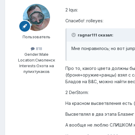
2 Iqus:
Спасибо! :rolleyes:
ragnar111 сказал:
Пользователь
Мне понравилось; но вот jum
818
Gender:
Male
Location:
Смоленск
Interests:
Охота на
Про то, какого цвета должны бы
пупихтукаков
(броня+оружие+ранцы) взял с са
Бладов на B&C, можно найти ве
2 DerStorm:
На красном высветвления есть (
Высветвлял в два этапа Блазинг
А вообще не люблю СЛИШКОМ ярки