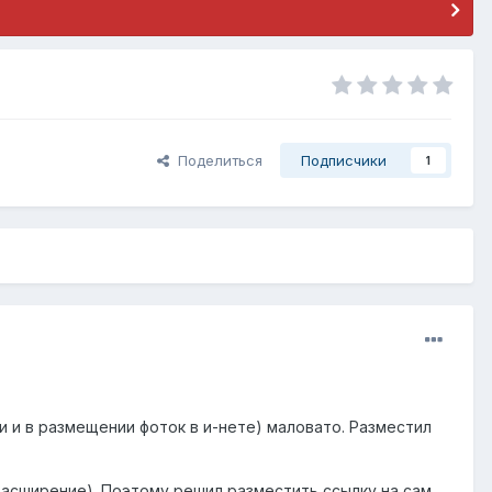
Поделиться
Подписчики
1
 и в размещении фоток в и-нете) маловато. Разместил
расширение). Поэтому решил разместить ссылку на сам