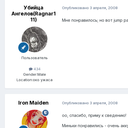
Убийца
Опубликовано
3 апреля, 2008
Ангелов(Ragnar1
11)
Мне понравилось; но вот jump 
Пользователь
434
Gender:
Male
Location:
око ужаса
Iron Maiden
Опубликовано
3 апреля, 2008
оо, спасибо, приму к сведению!
Миньки понравились - очень акк