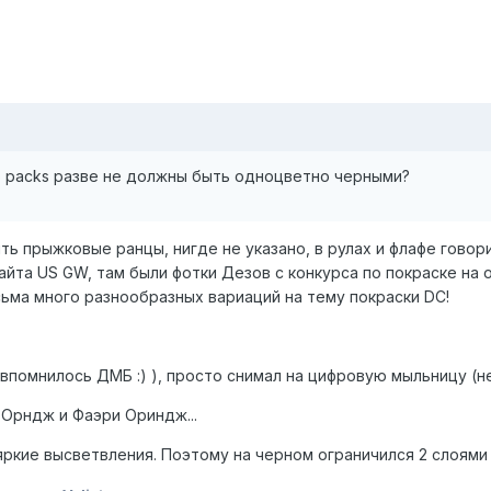
p packs разве не должны быть одноцветно черными?
ть прыжковые ранцы, нигде не указано, в рулах и флафе гово
йта US GW, там были фотки Дезов с конкурса по покраске на о
сьма много разнообразных вариаций на тему покраски DC!
впомнилось ДМБ :) ), просто снимал на цифровую мыльницу (не 
 Орндж и Фаэри Ориндж...
е высветвления. Поэтому на черном ограничился 2 слоями - (