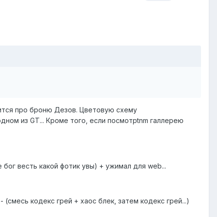
рится про броню Дезов. Цветовую схему
дном из GT... Кроме того, если посмотрtnm галлерею
бог весть какой фотик увы) + ужимал для web...
смесь кодекс грей + хаос блек, затем кодекс грей...)