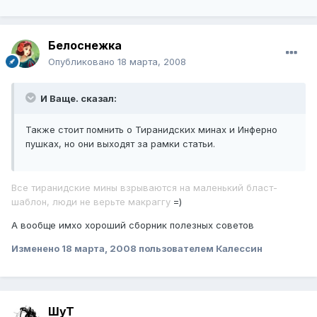
Белоснежка
Опубликовано
18 марта, 2008
И Ваще. сказал:
Также стоит помнить о Тиранидских минах и Инферно
пушках, но они выходят за рамки статьи.
Все тиранидские мины взрываются на маленький бласт-
шаблон, люди не верьте макраггу
=)
А вообще имхо хороший сборник полезных советов
Изменено
18 марта, 2008
пользователем Калессин
ШуТ