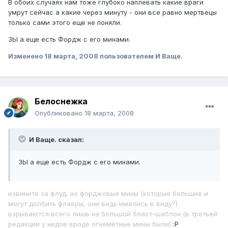
В обоих случаях нам тоже глубоко наплевать какие враги
умрут сейчас а какие через минуту - они все равно мертвецы
только сами этого еще не поняли.
ЗЫ а еще есть Фордж с его минами.
Изменено
18 марта, 2008
пользователем И Ваще.
Белоснежка
Опубликовано
18 марта, 2008
И Ваще. сказал:
ЗЫ а еще есть Фордж с его минами.
извините за флуд, но форджовые мины (которые большие и
могут долбить флаеры, они ведь имелись в виду?)
взрываются всего лишь на большой бласт-шаблон (в третьей
редакции у нидов вроде огнемётные мины были)
:P