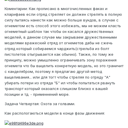
Коментарии: Как прописано в многочисленных факах и
кларифаев если отряд стреляет он должен стрелять в полную
силу пытаясь нанести как можно больше вундов, в случае с
огнеметом есть способ этого избежать, мы не можем класть
огнеметный шаблон так чтобы он касался дружественных
моделей, в данном случае мы закрываем дружественными
моделями вражеский отряд от огнеметов дабы не сжечь
отряд который собираемся чарджить(стрельба из болт
пистолетов отыгрывается как обычно). Также, по тому же
принципу, можно умышленно ограничивать зону поражения
огнемета что бы выцелить конкретную модель, но это граничит
с канделябром, поэтому я предлагаю другой метод
выцеливания... или для тогт чтобы стреляя по отряду "А"
убирать потери из отряда "Б" ил чтобы попытаться рвануть
транспорт который оказался слишком близко к вашей
позиции и тд. - применнений море.
Задача Четвертая: Охота за голвами.
Как распологаються модели в конце фазы движения: