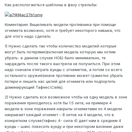
Как распологаються шаблоны в фазу стрельбы:
Коментарии: Выцеливать модели противника при помощи
огнемета возможно, хотя и требует некоторого навыка, что
для этого надо сделать:
1) Нужно сделать так чтобы количество моделей которые
могут быть потерями(включая модель которую мы хотим
убрать- в данном случае НОБ) было минимально, те
чардждить после такого выстрела не получиться. При этом
надо сначала отиграть вунды с огнеметов, а потом со всего
остального оружия(иначе противник может грамотно убрать
потери и лишить нас целей для огнемета или подпортить
доминирующий Тафнес\Сейв).
2) Нужно сделать все возможное чтобы на одну модель в зоне
поражения приходилось хотя бы 1.5 хита, на примере 4
модели в зоне поражения накрыты огнеметами по 4 модели
накрывает каждый огнемет – 8 хитов на 4 модели, что в
конкретном случае(тафнес 4- сила 4) дает нам в среднем 4
вунды – шанс повесить вунду и при некотором визении даже