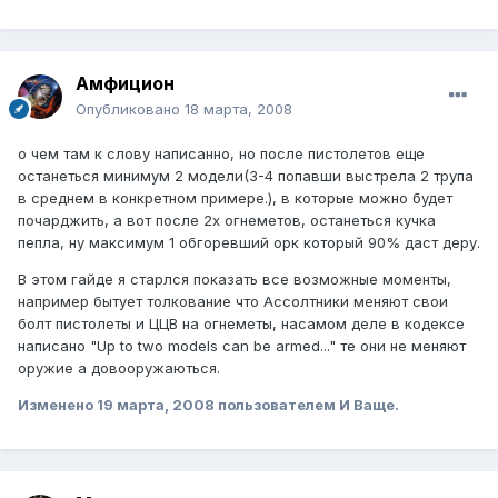
Амфицион
Опубликовано
18 марта, 2008
о чем там к слову написанно, но после пистолетов еще
останеться минимум 2 модели(3-4 попавши выстрела 2 трупа
в среднем в конкретном примере.), в которые можно будет
почарджить, а вот после 2х огнеметов, останеться кучка
пепла, ну максимум 1 обгоревший орк который 90% даст деру.
В этом гайде я старлся показать все возможные моменты,
например бытует толкование что Ассолтники меняют свои
болт пистолеты и ЦЦВ на огнеметы, насамом деле в кодексе
написано "Up to two models can be armed..." те они не меняют
оружие а довооружаються.
Изменено
19 марта, 2008
пользователем И Ваще.