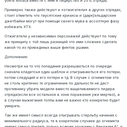
убить ноба(а вместе с ним и лидерство и 25% отряда).
Примерно также действуют и «отжигатели» в других отрядах,
стоит отметить что таусятские кризисы и (дарк)эльдарские
джетбайки могут при помощи своего мува в ассолтную фазу
избежать ХТХ.
Отжигатели у независимых персонажей действуют по тому
же принципу с той лишь разницей что ими сложнее сделать
какой-то из приведнных выше финтов ушами.
Дополнение:
Несмотря на то что попадания разрешаються по очереди:
сначала кладетсья один шаблон и отыгрываються его потери,
потом следущий и его потери и тд. В случае с огнеметом это
не столь критично тк ограничение по дальности не даст
противнику убрать модели вместо выцеливаемого лидера
отряда(если все остальное в зоне поражения уже мертво), а
в случаи выжигания толпы вам не важно кто конкретно будет
умирать.
Так же имеет смысл всегда отыгрывать стерльбу начиная с
минимального радиуса, те в конретном случаее до огнемета
иммет смысл трелять только всяким оружием с Ренджем 6", и