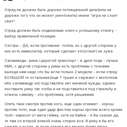
Отряд не должен быть дороже потнецальной цели(или не
дороже того что он может уничтожить) иначе "игра не стоит
свеч".
Отряд должен быть подвижным: ключ к успешному отжигу -
выбор правильной позиции.
Сестры - ДА, если противник -толпа, но с другой стороны у
них есть иммолатор. который сделает это(отжиг) не хуже.
Саламанды- рина сдорогой транспорт - в дроп поде - лучше
КМК, с другой стороны у рины есть проблемы с точками
выхода нам надо что бы жгли только 2 модели - если отряд
БОЛЬШОЙ то остальные(еще 7 тушек и сержант с молотком
ибо саламандр он) подставлять нет никакой нужды, однако
поставить рину так чтобы и не подставиться под стрельбу и
отжечь самому - это проблема, хотя решаемая.
Опять таки смотря против кого, еще один огнемет - хорош
против толп, еще один удар фистом хорош против всего кроме
толп -зависит от мета гейма, хотя на байке - я бы сказал да,
тк там со второй атакой очень спорно все. В рину я бы его
сажать н естал, тк поле отжига его можно будет легко