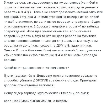
5 марнов сожгли здороооовую пачку арлекинов(хотя бой я
проиграл, но это чертовски приятно когда отряд окупаеться
раза так в 3-4 :) ) . Также не стоит брезговать легкой открытой
техникой, хотя она и не является целью номер 1 из-за своей
низкой стоимости, но если вы ее повредите, результат будет
опустошительным: 2 броска с модификатором +1 по таблице
повреждений. Чтое щее умеют огнеметы. если огнемет
спаренный(сестры, тау) то это не дает рерола на тухит(что
вполне понятно, шаблон - всегда хит) в замен мы получаем
рерол на ту вонд( как психосила ДУМ у Эльдар или как
Энерго Когти в ближнем бою) это приличный бонус, учитывая
что количество хитов отнють не 3-4 а потенцально гораздо
больше.
Какой юнит должен нести «отжигатель»?
1) юнит должен быть Дешевым если огнеметное оружие не
способно убивать ДОРОГИЕ вражеские отряды. Примером
дорогих отжигателей явлються:
Лендспидер торнадо МультиМелта+Тяжелый огнемет;
Хаос Сорк(мобильный) или ДП с Ветром