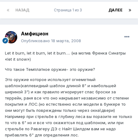
НАЗАД
Страница 1 из 3
ДАЛЕЕ
Амфицион
Опубликовано
18 марта, 2008
Let it burn, let it burn, let it burn…. (на мотив Френка Синатры
«let it snow»)
Что такое Темплатное оружие- это оружие?
Это оружие которое использует огнеметный
шаблон(каплевидный шаблон длиной 8" и наибольшей
шириной 3") и как правило игнорирует спас броски за
террейн, раня все что оно накрывает независимо от степени
покрытия и ЛОС.(но естественно если модели в бункере то
они могут быть повреждены только через окна\двери)
Например при стрельбе в глубину леса вы поразите не только
то что в 6" но и все что окажетсья под шаблоном, или при
стрельбе по Равагеру ДЭ с Найт Шилдом вам не надо
прибавлять 6" для определения лос.