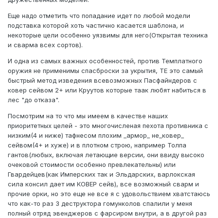
Еще надо отметить что попадание идет по любой модели
подставка которой хоть частично касается шаблона, и
некоторые цели особенно уязвимы для него(Открытая техника
и сварма всех сортов).
И одна из самых важных особенностей, против Темплатного
оружия не применимы спасброски за укрытия, ТЕ это самый
быстрый метод изведения всевозможных Пасфайндеров с
ковер сейвом 2+ или Круутов которые таак любят набиться в
лес "до отказа".
Посмотрим на то что мы имеем в качестве наших
приоритетных целей - это многочисленая пехота противника с
низким(4 и ниже) тафнесом плохим _армор_ не_ковер_
сейвом(4+ и хуже) и в плотном строю, например Толпа
гантов(любых, включая летающие версии, они ввиду высоко
очековой стоимости особенно превлекательны) или
Гвардейцев(как Имперских так и Эльдарских, варлокская
сила консил дает им КОВЕР сейв), все возможный сварм и
прочие орки, но это еще не все я с удовольствием хватстаюсь
что как-то раз 3 деструктора гомунколов спалили у меня
полный отряд эвенджеров с фарсиром внутри, а в другой раз