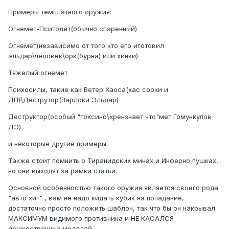
Примеры темплатного оружия:
Огнемет-Пситолет(обычно спаренный)
Огнемет(независимо от того кто его иготовил
эльдар\человек\орк(бурна) или хинки)
Тяжелый огнемет
Психосилы, такие как Ветер Хаоса(хас сорки и
ДП)\Деструтор(Варлоки Эльдар)
Деструктор(особый "токсино\хрензнает что"мет Гомункулов
ДЭ)
и некоторые другие примеры.
Также стоит помнить о Тиранидских минах и Инферно пушках,
но они выходят за рамки статьи.
Основной особенностью такого оружия является своего рода
"авто хит" , вам не надо кидать кубик на попадание,
достаточно просто положить шаблон, так что бы он накрывал
МАКСИМУМ видимого противника и НЕ КАСАЛСЯ
дружественных моделей.