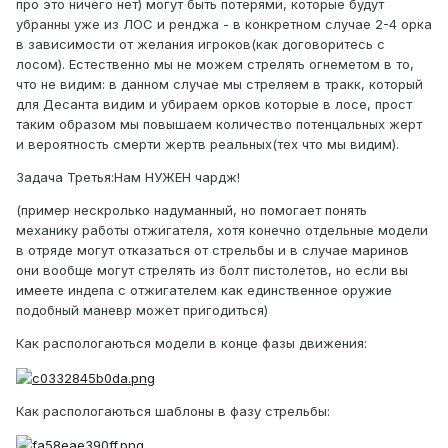
про это ничего нет) могут быть потерями, которые будут
убранны уже из ЛОС и ренджа - в конкретном случае 2-4 орка
в зависимости от желания игроков(как договоритесь с
лосом). Естественно мы не можем стрелять огнеметом в то,
что не видим: в данном случае мы стреляем в тракк, который
для Десанта видим и убираем орков которые в лосе, прост
таким образом мы повышаем количество потенцальных жерт
и вероятность смерти жертв реальных(тех что мы видим).
Задача Третья:Нам НУЖЕН чардж!
(пример нескролько надуманный, но помогает понять
механику работы отжигателя, хотя конечно отдельные модели
в отряде могут отказаться от стрельбы и в случае маринов
они вообще могут стрелять из болт пистолетов, но если вы
имеете индепа с отжигателем как единственное оружие
подобный маневр может пригодиться)
Как распологаються модели в конце фазы движения:
Как распологаються шаблоны в фазу стрельбы: