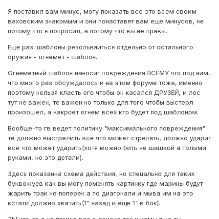
Я поставил вам минус, могу показать все это всем своим
ваховским знакомым и они понаставят вам еще минусов, не
потому что я попросил, а потому что вы не правы.
Еще раз: шаблоны резольвяиться отдельно от остального
оружия - огнемет - шаблон.
Огнеметный шаблон наносит повреждения ВСЕМУ что под ним,
что много раз обсуждалось и на этом форуме тоже, именно
поэтому нельзя класть его чтобы он касался ДРУЗЕЙ, и лос
тут не важен, те важен но только для того чтобы выстерл
произошел, а накроет огнем всех кто будет под шаблоном.
Вообще-то гв ведет политику "максимального повреждения"
те должно выстрелить все что может стрелять, должно ударит
все что может ударить(хотя можно бить не шашкой а голыми
руками, но это детали).
Здесь показанна схема действия, но спецально для таких
буквожуев как вы могу поменять картинку где марины будут
жарить трак не поперек а по диагонали и мыва им на это
кстати должно хватить(1" назад и еще 1" в бок).
ЗЫ что-то я не помню вас в списке тех к комы я на ты.