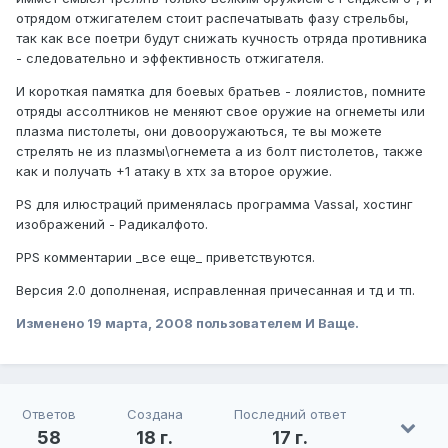
отрядом отжигателем стоит распечатывать фазу стрельбы,
так как все поетри будут снижать кучность отряда противника
- следовательно и эффективность отжигателя.
И короткая памятка для боевых братьев - лоялистов, помните
отряды ассолтников не меняют свое оружие на огнеметы или
плазма пистолеты, они довооружаються, те вы можете
стрелять не из плазмы\огнемета а из болт пистолетов, также
как и получать +1 атаку в хтх за второе оружие.
PS для илюстраций применялась программа Vassal, хостинг
изображений - Радикалфото.
PPS комментарии _все еще_ приветствуются.
Версия 2.0 дополненая, исправленная причесанная и тд и тп.
Изменено
19 марта, 2008
пользователем И Ваще.
Ответов
Создана
Последний ответ
58
18 г.
17 г.