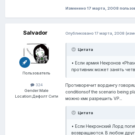
Изменено
17 марта, 2008
пользо
Salvador
Опубликовано
17 марта, 2008
(изм
Цитата
• Если армия Некронов «Phase
противник может занять четве
Пользователь
324
Противоречит вордингу говорящему
Gender:
Male
conditionsof the scenario being
Location:
Дефолт Сити
можно кмк разрешить VP...
Цитата
• Если Некронский Лорд погиб
возвращаются. В любом друг