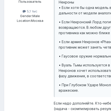
Пользователь
Некроны
• Если хотя бы одна модель
5,1 тыс
дальности от модели аналоги
Gender:
Male
Location:
Москва
• Если Некронский Лорд погиб
возвращаются. В любом друг
противника как можно ближе 
• Если армия Некронов «Phase
противник может занять четве
• Гаусовое оружие нормальн
• Вуаль Тьмы используется в 
Некронов хочет использоват
фазу движения, в соответств
• При Глубоком Ударе Монол
вражеские.
Если надо дополняйте. Кто-ниб
(задача - скомпилировать резу