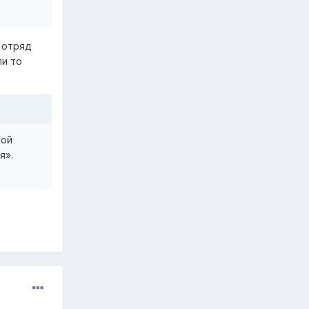
 отряд
ли то
мой
я».