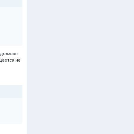
родолжает
ащается не