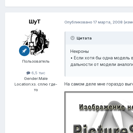
ШуТ
Опубликовано
17 марта, 2008
(изм
Цитата
Некроны
• Если хотя бы одна модель
Пользователь
дальности от модели аналоги
6,5 тыс
Gender:
Male
На самом деле мне гораздо выго
Location:
хз. сплю где-
то