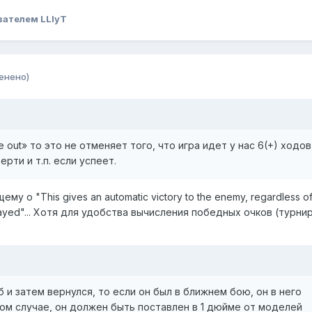
вателем LLlyT
енено)
 out» то это не отменяет того, что игра идет у нас 6(+) ходов,
рти и т.п. если успеет.
 о "This gives an automatic victory to the enemy, regardless of
 played"... Хотя для удобства вычисления победных очков (турни
 и затем вернулся, то если он был в ближнем бою, он в него
ом случае, он должен быть поставлен в 1 дюйме от моделей