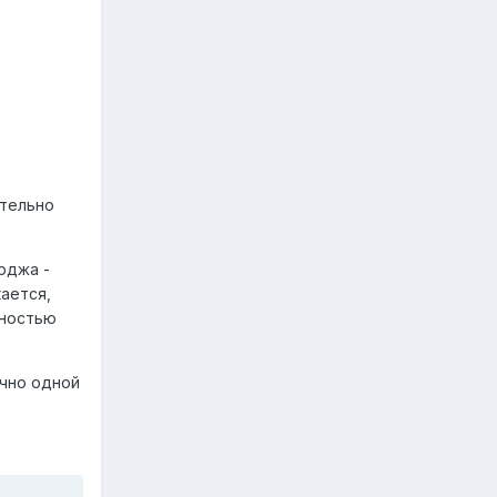
ательно
рджа -
кается,
лностью
очно одной