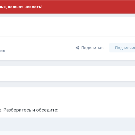
ья, важная новость!
Поделиться
Подписчи
вил
е. Разберитесь и обсeдите: