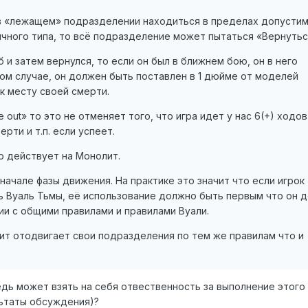
 в «лежащем» подразделении находиться в пределах допусти
чного типа, то всё подразделение может пытаться «Вернутьс
 и затем вернулся, то если он был в ближнем бою, он в него
ом случае, он должен быть поставлен в 1 дюйме от моделей
к месту своей смерти.
 out» то это не отменяет того, что игра идет у нас 6(+) ходов,
рти и т.п. если успеет.
о действует на Монолит.
начале фазы движения. На практике это значит что если игрок
ь Вуаль Тьмы, её использование должно быть первым что он д
ии с общими правилами и правилами Вуали.
ит отодвигает свои подразделения по тем же правилам что и
едь может взять на себя отвественность за выполнение этого
льтаты обсуждения)?