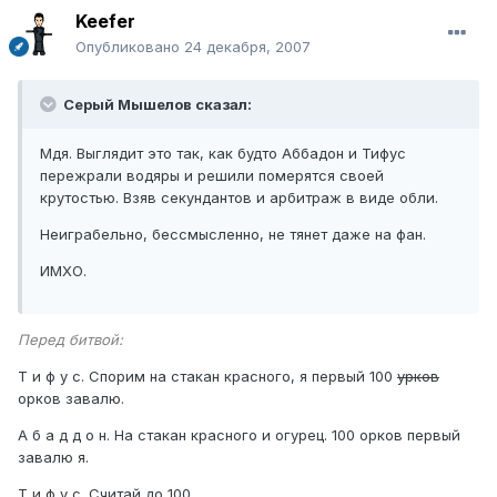
Keefer
Опубликовано
24 декабря, 2007
Серый Мышелов сказал:
Мдя. Выглядит это так, как будто Аббадон и Тифус
пережрали водяры и решили померятся своей
крутостью. Взяв секундантов и арбитраж в виде обли.
Неиграбельно, бессмысленно, не тянет даже на фан.
ИМХО.
Перед битвой:
Т и ф у с. Спорим на стакан красного, я первый 100
урков
орков завалю.
А б а д д о н. На стакан красного и огурец. 100 орков первый
завалю я.
Т и ф у с. Считай до 100.