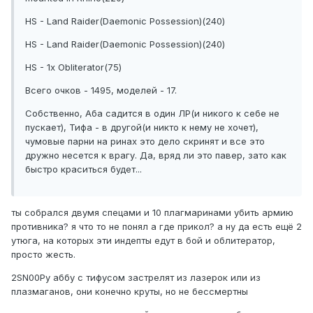
HS - Land Raider(Daemonic Possession)(240)
HS - Land Raider(Daemonic Possession)(240)
HS - 1x Obliterator(75)
Всего очков - 1495, моделей - 17.
Собственно, Аба садится в один ЛР(и никого к себе не
пускает), Тифа - в другой(и никто к нему не хочет),
чумовые парни на ринах это дело скринят и все это
дружно несется к врагу. Да, вряд ли это павер, зато как
быстро краситься будет...
ты собрался двумя спецами и 10 плагмаринами убить армию
противника? я что то не понял а где прикол? а ну да есть ещё 2
утюга, на которых эти индепты едут в бой и облитератор,
просто жесть.
2SN00Py аббу с тифусом застрелят из лазерок или из
плазмаганов, они конечно круты, но не бессмертны