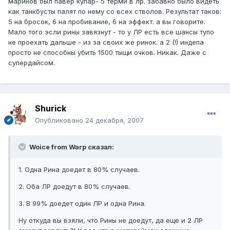
маринов был павер кулар- 5 терми в лр. забавно было видеть
как танкбусты палят по нему со всех стволов. Результат таков:
5 на бросок, 6 на пробивание, 6 на эффект. а вы говорите.
Мало того эсли рины завязнут - то у ЛР есть все шансы тупо
не проехать дальше - из за своих же ринок. а 2 (!) индепа
просто не способны убить 1500 тыщи очков. Никак. Даже с
супердайсом.
Shurick
Опубликовано
24 декабря, 2007
Woice from Warp сказал:
1. Одна Рина доедет в 80% случаев.
2. Оба ЛР доедут в 80% случаев.
3. В 99% доедет один ЛР и одна Рина.
Ну откуда вы взяли, что Рины не доедут, да еще и 2 ЛР