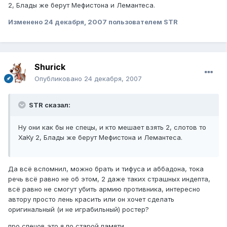
2, Блады же берут Мефистона и Лемантеса.
Изменено
24 декабря, 2007
пользователем STR
Shurick
Опубликовано
24 декабря, 2007
STR сказал:
Ну они как бы не спецы, и кто мешает взять 2, слотов то
ХаКу 2, Блады же берут Мефистона и Лемантеса.
Да всё вспомнил, можно брать и тифуса и аббадона, тока
речь всё равно не об этом, 2 даже таких страшных индепта,
всё равно не смогут убить армию противника, интересно
автору просто лень красить или он хочет сделать
оригинальный (и не играбильный) ростер?
про спецов это я по старой памяти