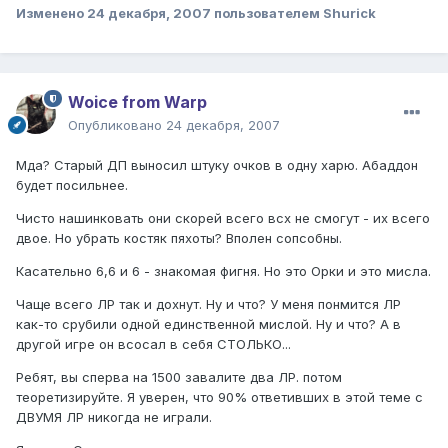
Изменено
24 декабря, 2007
пользователем Shurick
Woice from Warp
Опубликовано
24 декабря, 2007
Мда? Старый ДП выносил штуку очков в одну харю. Абаддон
будет посильнее.
Чисто нашинковать они скорей всего всх не смогут - их всего
двое. Но убрать костяк пяхоты? Вполен сопсобны.
Касательно 6,6 и 6 - знакомая фигня. Но это Орки и это мисла.
Чаще всего ЛР так и дохнут. Ну и что? У меня понмится ЛР
как-то срубили одной единственной мислой. Ну и что? А в
другой игре он всосал в себя СТОЛЬКО...
Ребят, вы сперва на 1500 завалите два ЛР. потом
теоретизируйте. Я уверен, что 90% ответивших в этой теме с
ДВУМЯ ЛР никогда не играли.