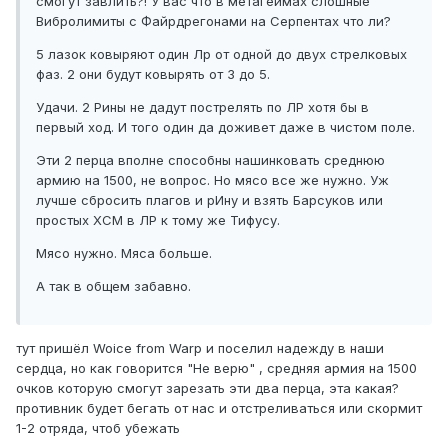
смогут завлить?! У вас что в метагеймах слошные
Вибролимиты с Файрдрегонами на Серпентах что ли?
5 лазок ковыряют один Лр от одной до двух стрелковых
фаз. 2 они будут ковырять от 3 до 5.
Удачи. 2 Рины не дадут пострелять по ЛР хотя бы в
первый ход. И того один да доживет даже в чистом поле.
Эти 2 перца вполне способны нашинковать среднюю
армию на 1500, не вопрос. Но мясо все же нужно. Уж
лучше сбросить плагов и рИну и взять Барсуков или
простых ХСМ в ЛР к тому же Тифусу.
Мясо нужно. Мяса больше.
А так в общем забавно.
тут пришёл Woice from Warp и поселил надежду в наши
сердца, но как говорится "Не верю" , средняя армия на 1500
очков которую смогут зарезать эти два перца, эта какая?
противник будет бегать от нас и отстреливаться или скормит
1-2 отряда, чтоб убежать