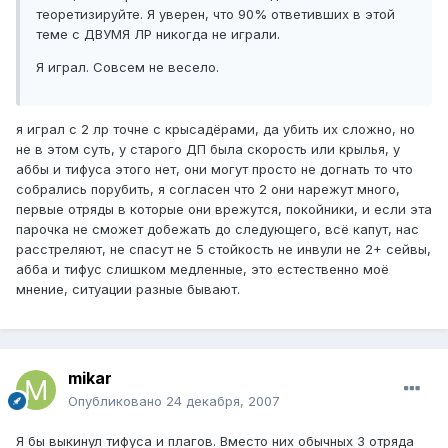
теоретизируйте. Я уверен, что 90% ответивших в этой
теме с ДВУМЯ ЛР никогда не играли.
Я играл. Совсем не весело.
я играл с 2 лр точне с крысадёрами, да убить их сложно, но
не в этом суть, у старого ДП была скорость или крылья, у
аббы и тифуса этого нет, они могут просто не догнать то что
собрались порубить, я согласен что 2 они нарежут много,
первые отряды в которые они врежутся, покойники, и если эта
парочка не сможет добежать до следующего, всё капут, нас
расстреляют, не спасут не 5 стойкость не инвули не 2+ сейвы,
абба и тифус слишком медленные, это естественно моё
мнение, ситуации разные бывают.
mikar
Опубликовано
24 декабря, 2007
Я бы выкинул тифуса и плагов. Вместо них обычных 3 отряда