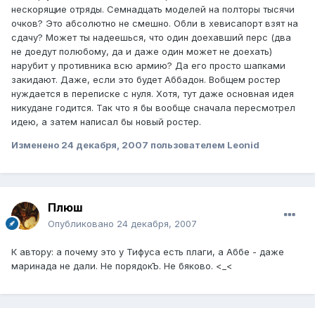
нескорящие отряды. Семнадцать моделей на полторы тысячи
очков? Это абсолютно не смешно. Обли в хевисапорт взят на
сдачу? Может ты надеешься, что один доехавший перс (два
не доедут полюбому, да и даже один может не доехать)
нарубит у противника всю армию? Да его просто шапками
закидают. Даже, если это будет Аббадон. Вобщем ростер
нуждается в переписке с нуля. Хотя, тут даже основная идея
никудане годится. Так что я бы вообще сначала пересмотрел
идею, а затем написал бы новый ростер.
Изменено
24 декабря, 2007
пользователем Leonid
Плюш
Опубликовано
24 декабря, 2007
К автору: а почему это у Тифуса есть плаги, а Аббе - даже
маринада не дали. Не порядокЪ. Не бяково. <_<