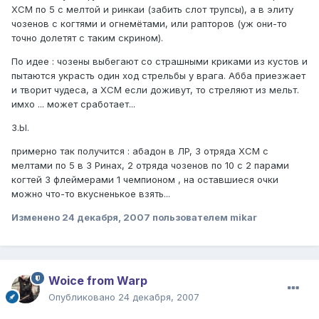
ХСМ по 5 с мелтой и ринкаи (забить слот трупсы), а в элиту
чозенов с когтями и огнемётами, или рапторов (уж они-то
точно долетят с таким скрином).
По идее : чозены выбегают со страшными криками из кустов и
пытаются украсть один ход стрельбы у врага. Абба приезжает
и творит чудеса, а ХСМ если доживут, то стреляют из мельт.
имхо ... может сработает...
З.Ы.
примерно так получится : абадон в ЛP, 3 отряда ХСМ с
мелтами по 5 в 3 Ринах, 2 отряда чозенов по 10 с 2 парами
когтей 3 флеймерами 1 чемпионом , на оставшиеся очки
можно что-то вкусненькое взять...
Изменено
24 декабря, 2007
пользователем mikar
Woice from Warp
Опубликовано
24 декабря, 2007