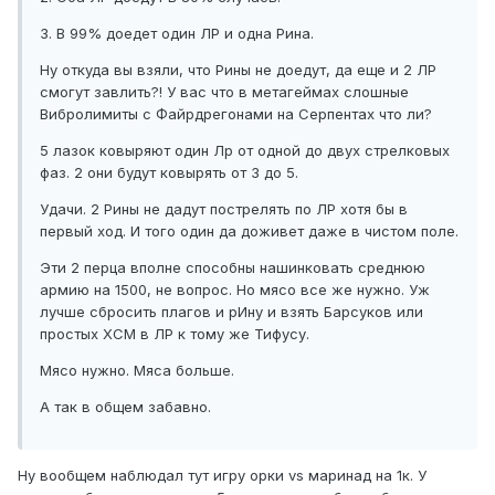
3. В 99% доедет один ЛР и одна Рина.
Ну откуда вы взяли, что Рины не доедут, да еще и 2 ЛР
смогут завлить?! У вас что в метагеймах слошные
Вибролимиты с Файрдрегонами на Серпентах что ли?
5 лазок ковыряют один Лр от одной до двух стрелковых
фаз. 2 они будут ковырять от 3 до 5.
Удачи. 2 Рины не дадут пострелять по ЛР хотя бы в
первый ход. И того один да доживет даже в чистом поле.
Эти 2 перца вполне способны нашинковать среднюю
армию на 1500, не вопрос. Но мясо все же нужно. Уж
лучше сбросить плагов и рИну и взять Барсуков или
простых ХСМ в ЛР к тому же Тифусу.
Мясо нужно. Мяса больше.
А так в общем забавно.
Ну вообщем наблюдал тут игру орки vs маринад на 1к. У