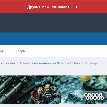
Друзья, важная новость!
айн
Лидеры
 и скетчи
Фан-арт по вселенным Science Fiction
Фотоарт