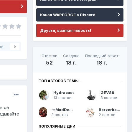
Канал WARFORGE в Discord
Друзья, важная новость!
ки
0
Ответов
Создана
Последний ответ
52
18 г.
18 г.
ТОП АВТОРОВ ТЕМЫ
Hydracast
GEV89
13 постов
3 постов
ь он
-=MadDozer=-
Berzerker Cat
ладывайте
3 постов
2 постов
ПОПУЛЯРНЫЕ ДНИ