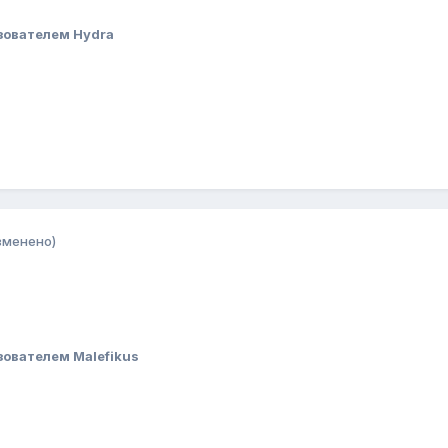
зователем Hydra
зменено)
ователем Malefikus