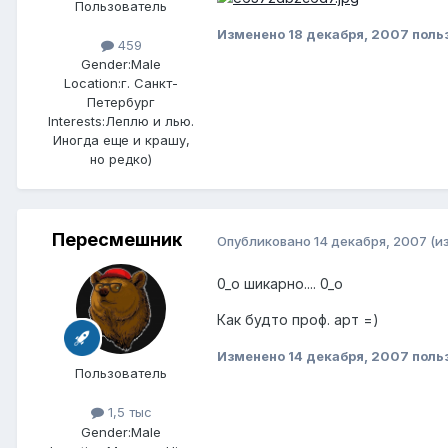
Пользователь
Изменено
18 декабря, 2007
поль
459
Gender:
Male
Location:
г. Санкт-
Петербург
Interests:
Леплю и лью.
Иногда еще и крашу,
но редко)
Пересмешник
Опубликовано
14 декабря, 2007
(и
0_о шикарно.... 0_о
Как будто проф. арт =)
Изменено
14 декабря, 2007
польз
Пользователь
1,5 тыс
Gender:
Male