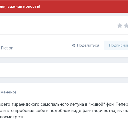
ья, важная новость!
Поделиться
Подписчи
Fiction
зменено)
воего тиранидского самопального летуна в "живой" фон. Тепер
Если кто пробовал себя в подобном виде фан-творчества, вык
 посмотреть.