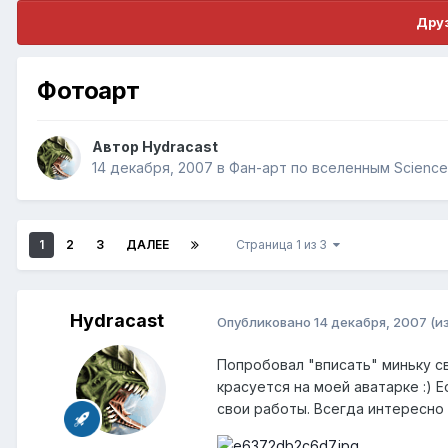
Друз
Фотоарт
Автор
Hydracast
14 декабря, 2007
в
Фан-арт по вселенным Science 
1
2
3
ДАЛЕЕ
Страница 1 из 3
Hydracast
Опубликовано
14 декабря, 2007
(и
Попробовал "вписать" миньку с
красуется на моей аватарке :) 
свои работы. Всегда интересно