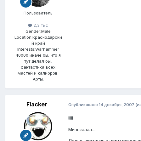
Пользователь
2,3 тыс
Gender:
Male
Location:
Краснодарски
й край
Interests:
Warhammer
40000 иначе бы, что я
тут делал бы,
фантастика всех
мастей и калибров.
Арты.
Flacker
Опубликовано
14 декабря, 2007
(и
!!!!!
Минькаааа....
Даешь картинку в норм разреше