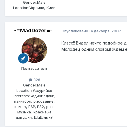
Gender:
Male
Location:
Украина, Киев
-=MadDozer=-
Опубликовано
14 декабря, 2007
Класс!! Видел нечто подобное д
Молодец одним словом! Ждем ещ
Пользователь
326
Gender:
Male
Location:
Уссурийск
Interests:
Бодибилдинг,
пэйнтбол, рисование,
компы, PSP, PS2, рок-
музыка...красивые
дэвушки, ШаШлыкь!