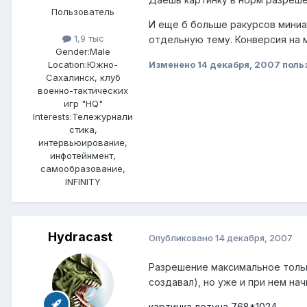
Пользователь
И еще б больше ракурсов миниа
1,9 тыс
отдельную тему. Конверсия на м
Gender:
Male
Изменено
14 декабря, 2007
польз
Location:
Южно-
Сахалинск, клуб
военно-тактических
игр "HQ"
Interests:
Тележурнали
стика,
интервьюирование,
инфотейнмент,
самообразование,
INFINITY
Hydracast
Опубликовано
14 декабря, 2007
Разрешение максимальное только
создавал), но уже и при нем на
картинка летуна 768*1024