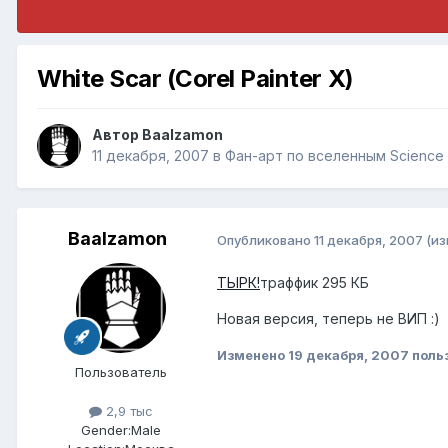
White Scar (Corel Painter X)
Автор
Baalzamon
11 декабря, 2007
в
Фан-арт по вселенным Science F
Baalzamon
Опубликовано
11 декабря, 2007
(и
ТЫРК!
траффик 295 КБ
Новая версия, теперь не ВИП :)
Изменено
19 декабря, 2007
поль
Пользователь
2,9 тыс
Gender:
Male