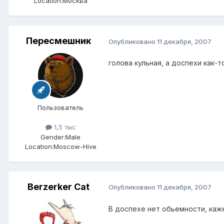
Location:
Москва
Пересмешник
Опубликовано
11 декабря, 2007
голова кульная, а доспехи как-то
Пользователь
1,5 тыс
Gender:
Male
Location:
Moscow-Hive
Berzerker Cat
Опубликовано
11 декабря, 2007
В доспехе нет обьемности, каже