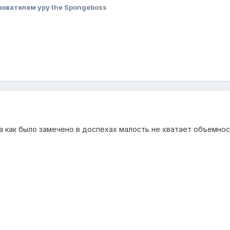
ователем ypy the Spongeboss
ка как было замечено в доспехах малость не хватает объемност