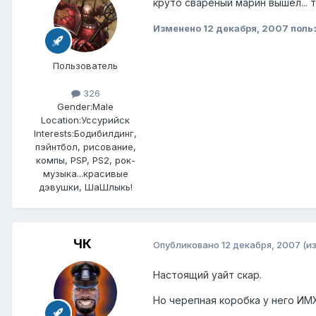
круто свареный марин вышел... 
Изменено
12 декабря, 2007
поль
Пользователь
326
Gender:
Male
Location:
Уссурийск
Interests:
Бодибилдинг,
пэйнтбол, рисование,
компы, PSP, PS2, рок-
музыка...красивые
дэвушки, ШаШлыкь!
ЧК
Опубликовано
12 декабря, 2007
(и
Настоящий уайт скар.
Но черепная коробка у него ИМХО