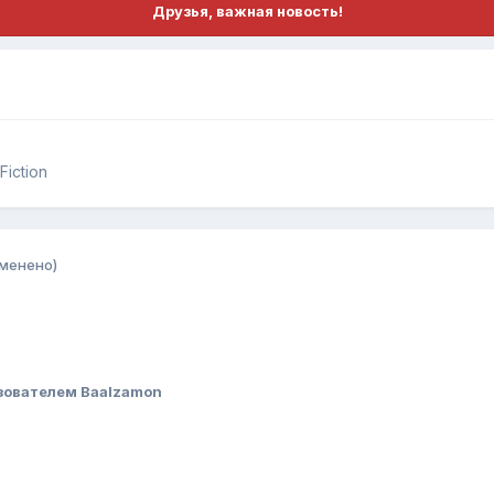
Друзья, важная новость!
iction
зменено)
зователем Baalzamon