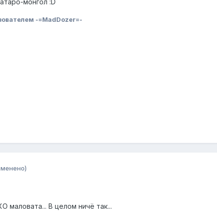
татаро-монгол :D
зователем -=MadDozer=-
зменено)
 маловата... В целом ничё так...