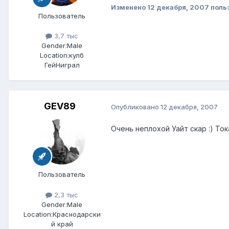
Изменено
12 декабря, 2007
польз
Пользователь
3,7 тыс
Gender:
Male
Location:
кулб
ГейНиграл
GEV89
Опубликовано
12 декабря, 2007
Очень неплохой Уайт скар :) То
Пользователь
2,3 тыс
Gender:
Male
Location:
Краснодарски
й край