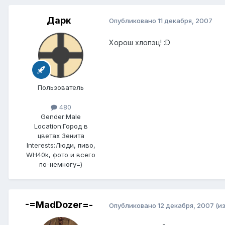
Дарк
Опубликовано
11 декабря, 2007
Хорош хлопэц! :D
Пользователь
480
Gender:
Male
Location:
Город в
цветах Зенита
Interests:
Люди, пиво,
WH40k, фото и всего
по-немногу=)
-=MadDozer=-
Опубликовано
12 декабря, 2007
(и