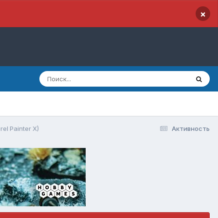
×
el Painter X)
Активность