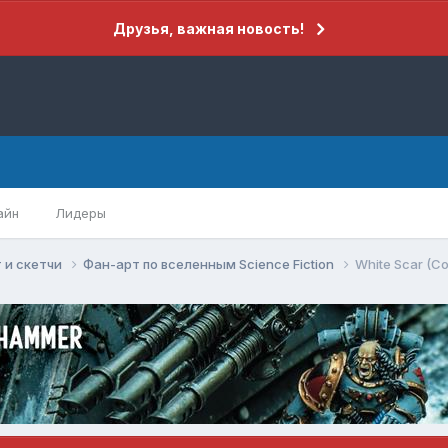
Друзья, важная новость!
айн
Лидеры
 и скетчи
Фан-арт по вселенным Science Fiction
White Scar (Cor