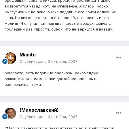
брошенная псина, в никуда, просил и умолял дать шанс
возвратится назад, хоть на мгновенье. А слезы, робко
выступившие на лице, мягко падали с его почти ослепших
глаз. Но никто не слышал его просьб, его криков и его
молитв. И он упал, выплевывая кровь и воздух, шепча в
последний раз «прости, сынок, что не вернулся я назад»…
Manitu
Опубликовано
3 октября, 2007
Маловато, есть подобные рассказы, рекомендую
ознакомится. там все таки достойнее расскрыта
равнозначная тема.
(Милославский)
Опубликовано
3 октября, 2007
2Manitu, ознакомлюсь, знаю что мало, но я, грубо говоря,