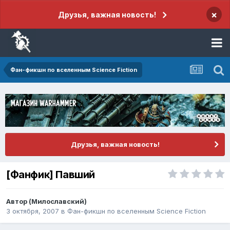
×
Друзья, важная новость!
Фан-фикшн по вселенным Science Fiction
Друзья, важная новость!
[Фанфик] Павший
Автор
(Милославский)
3 октября, 2007
в
Фан-фикшн по вселенным Science Fiction