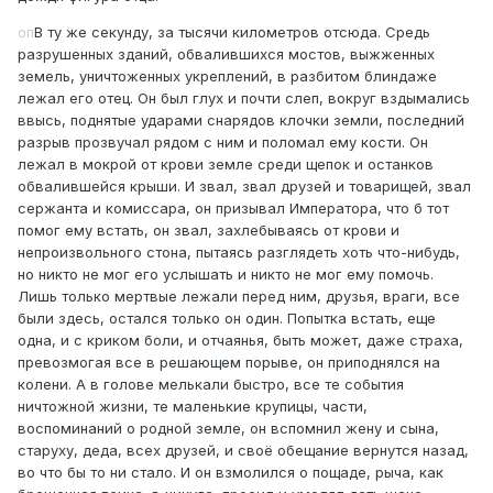
оп
В ту же секунду, за тысячи километров отсюда. Средь
разрушенных зданий, обвалившихся мостов, выжженных
земель, уничтоженных укреплений, в разбитом блиндаже
лежал его отец. Он был глух и почти слеп, вокруг вздымались
ввысь, поднятые ударами снарядов клочки земли, последний
разрыв прозвучал рядом с ним и поломал ему кости. Он
лежал в мокрой от крови земле среди щепок и останков
обвалившейся крыши. И звал, звал друзей и товарищей, звал
сержанта и комиссара, он призывал Императора, что б тот
помог ему встать, он звал, захлебываясь от крови и
непроизвольного стона, пытаясь разглядеть хоть что-нибудь,
но никто не мог его услышать и никто не мог ему помочь.
Лишь только мертвые лежали перед ним, друзья, враги, все
были здесь, остался только он один. Попытка встать, еще
одна, и с криком боли, и отчаянья, быть может, даже страха,
превозмогая все в решающем порыве, он приподнялся на
колени. А в голове мелькали быстро, все те события
ничтожной жизни, те маленькие крупицы, части,
воспоминаний о родной земле, он вспомнил жену и сына,
старуху, деда, всех друзей, и своё обещание вернутся назад,
во что бы то ни стало. И он взмолился о пощаде, рыча, как