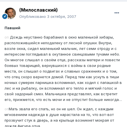
(Милославский)
Опубликовано
3 октября, 2007
Павший
оп
Дождь неустанно барабанил в окно маленькой хибары,
расположившейся неподалеку от лесной опушки. Внутри,
возле окна, сидел маленький мальчик, лет семи отроду и с
интересом поглядывал в окутанное свинцовыми тучами небо.
Он многое слышал о своём отце, рассказы матери и повести
боевых товарищей, вернувшихся с войны в свои родные
места, он слышал о подвигах и славных сражениях и о том,
что отец скоро вернется домой. Перед тем как уснуть в тиши
ночных сумерек парнишка вспоминал, как ходил с папашкой в
лес и на рыбалку, он вспоминал его тепло и мягкий голос и
свой задорный смех. Мальчишка представлял, как встретит
его, прижмется, что есть мочи и не отпустит больше никогда…
оп
Мать звала его спать, но он не шел. Он ждал, с каждым
мгновением надежда в душе нарастала на то, что вот-вот
прозвучит стук в дверь, а на крыльце возникнет мокрая от
дождя фигура отца.