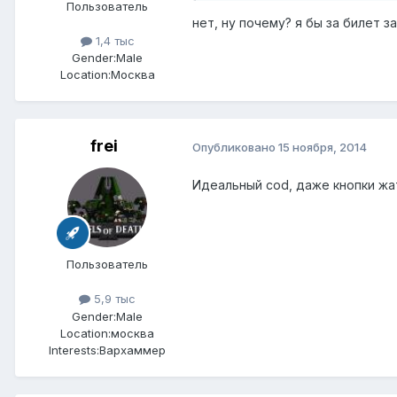
Пользователь
нет, ну почему? я бы за билет з
1,4 тыс
Gender:
Male
Location:
Москва
frei
Опубликовано
15 ноября, 2014
Идеальный cod, даже кнопки жат
Пользователь
5,9 тыс
Gender:
Male
Location:
москва
Interests:
Вархаммер