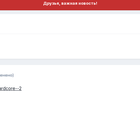
Друзья, важная новость!
енено)
ardcore--2