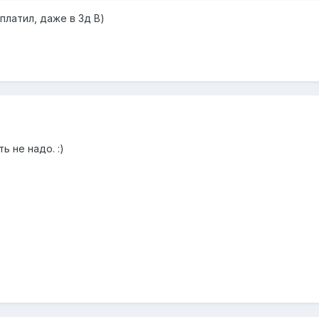
аплатил, даже в 3д В)
ь не надо. :)