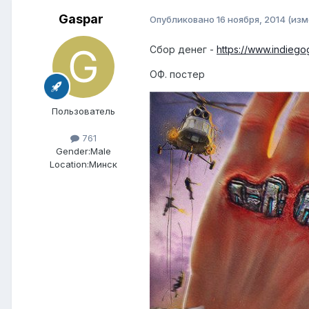
Gaspar
Опубликовано
16 ноября, 2014
(изм
Сбор денег -
https://www.indiego
ОФ. постер
Пользователь
761
Gender:
Male
Location:
Минск