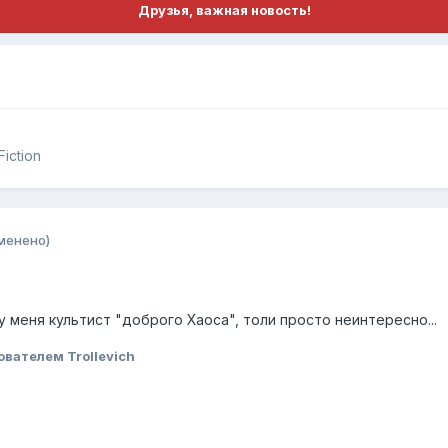
Друзья, важная новость!
iction
менено)
у меня культист "доброго Хаоса", толи просто неинтересно...
вателем Trollevich