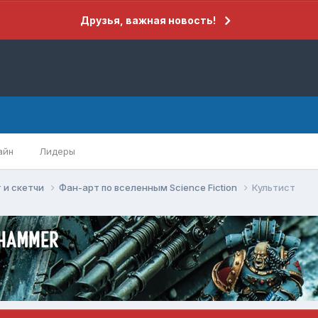
Друзья, важная новость!
айн
Лидеры
 и скетчи
Фан-арт по вселенным Science Fiction
Культист