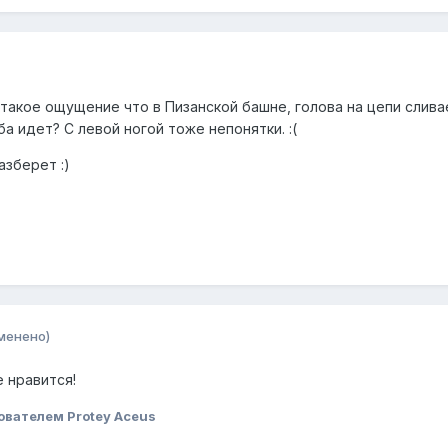
 такое ощущение что в Пизанской башне, голова на цепи сливае
а идет? С левой ногой тоже непонятки. :(
азберет :)
менено)
е нравится!
ователем Protey Aceus