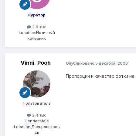
Куратор
2,8 тыс
Location:
Истинный
кочевник
Vinni_Pooh
Опубликовано
5 декабря, 2006
Пропорции и качество фотки не 
Пользователь
2,4 тыс
Gender:
Male
Location:
Днепропетров
ск