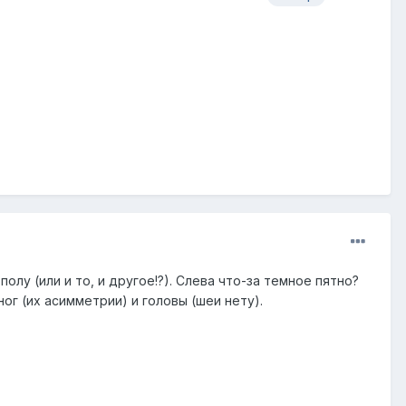
олу (или и то, и другое!?). Слева что-за темное пятно?
ог (их асимметрии) и головы (шеи нету).