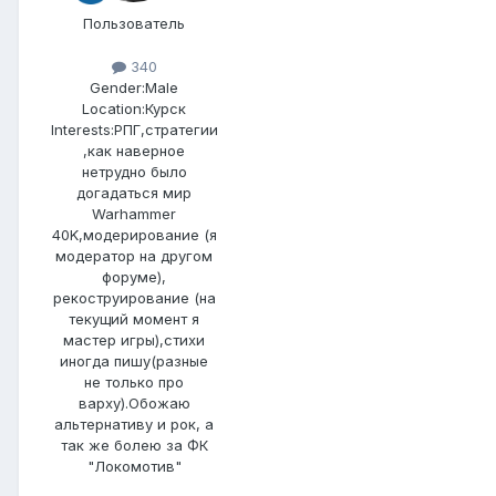
Пользователь
340
Gender:
Male
Location:
Курск
Interests:
РПГ,стратегии
,как наверное
нетрудно было
догадаться мир
Warhammer
40K,модерирование (я
модератор на другом
форуме),
рекоструирование (на
текущий момент я
мастер игры),стихи
иногда пишу(разные
не только про
варху).Обожаю
альтернативу и рок, а
так же болею за ФК
"Локомотив"