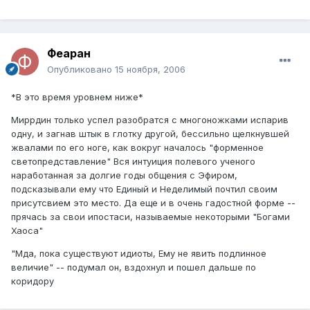
Феаран
Опубликовано
15 ноября, 2006
*В это время уровнем ниже*
Миррдин только успел разобратся с многоножками испарив
одну, и загнав штык в глотку другой, бессильно щелкнувшей
жвалами по его ноге, как вокруг началось "форменное
светопредставление" Вся интуиция полевого ученого
наработанная за долгие годы общения с Эфиром,
подсказывали ему что Единый и Неделимый почтил своим
присутсвием это место. Да еще и в очень гадостной форме --
прячась за свои ипостаси, называемые некоторыми "Богами
Хаоса"
"Мда, пока существуют идиоты, Ему не явить подлинное
величие" -- подумал он, вздохнул и пошел дальше по
коридору