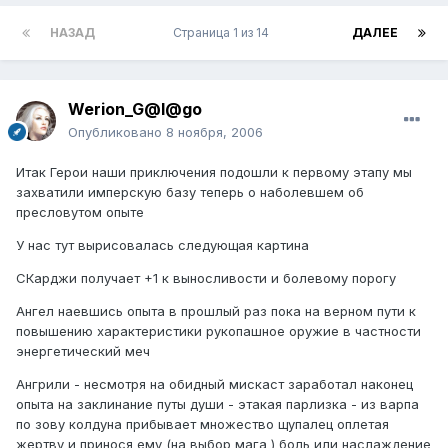
НАЗАД
Страница 1 из 14
ДАЛЕЕ
Werion_G@l@go
Опубликовано
8 ноября, 2006
Итак Герои наши приключения подошли к первому этапу мы
захватили имперскую базу теперь о наболевшем об
пресловутом опыте
У нас тут вырисовалась следующая картина
СКарджи получает +1 к выносливости и болевому порогу
Ангел наевшись опыта в прошлый раз пока на верном пути к
повышению характеристики рукопашное оружие в частности
энергетический меч
Ангрили - несмотря на обидный мискаст заработал наконец
опыта на заклинание путы души - этакая парлизка - из варпа
по зову колдуна прибывает множество щупалец оплетая
жертву и принося ему (на выбор мага ) боль или наслаждение