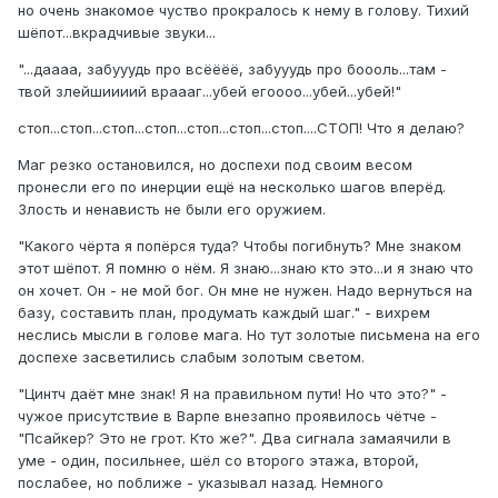
но очень знакомое чуство прокралось к нему в голову. Тихий
шёпот...вкрадчивые звуки...
"...даааа, забууудь про всёёёё, забууудь про боооль...там -
твой злейшиииий враааг...убей егоооо...убей...убей!"
стоп...стоп...стоп...стоп...стоп...стоп...стоп....СТОП! Что я делаю?
Маг резко остановился, но доспехи под своим весом
пронесли его по инерции ещё на несколько шагов вперёд.
Злость и ненависть не были его оружием.
"Какого чёрта я попёрся туда? Чтобы погибнуть? Мне знаком
этот шёпот. Я помню о нём. Я знаю...знаю кто это...и я знаю что
он хочет. Он - не мой бог. Он мне не нужен. Надо вернуться на
базу, составить план, продумать каждый шаг." - вихрем
неслись мысли в голове мага. Но тут золотые письмена на его
доспехе засветились слабым золотым светом.
"Цинтч даёт мне знак! Я на правильном пути! Но что это?" -
чужое присутствие в Варпе внезапно проявилось чётче -
"Псайкер? Это не грот. Кто же?". Два сигнала замаячили в
уме - один, посильнее, шёл со второго этажа, второй,
послабее, но поближе - указывал назад. Немного