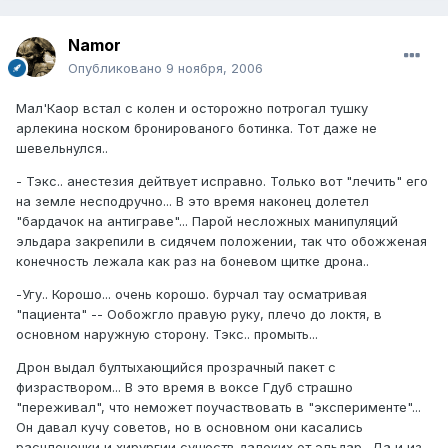
Namor
Опубликовано
9 ноября, 2006
Мал'Каор встал с колен и осторожно потрогал тушку
арлекина носком бронированого ботинка. Тот даже не
шевельнулся..
- Тэкс.. анестезия дейтвует исправно. Только вот "лечить" его
на земле несподручно... В это время наконец долетел
"бардачок на антиграве"... Парой несложных манипуляций
эльдара закрепили в сидячем положении, так что обожженая
конечность лежала как раз на боневом щитке дрона..
-Угу.. Корошо... очень корошо. бурчал тау осматривая
"пациента" -- Ообожгло правую руку, плечо до локтя, в
основном наружную сторону. Тэкс.. промыть...
Дрон выдал бултыхающийся прозрачный пакет с
физраствором... В это время в воксе Гдуб страшно
"переживал", что неможет поучаствовать в "эксперименте"...
Он давал кучу советов, но в основном они касались
расчлененки и хирургии существ далеких от эльдар.. Да и из-