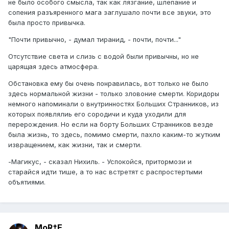
не было особого смысла, так как лязгание, шлепание и
сопения разъяренного мага заглушало почти все звуки, это
была просто привычка.
"Почти привычно, - думал тиранид, - почти, почти..."
Отсутствие света и слизь с водой были привычны, но не
царящая здесь атмосфера.
Обстановка ему бы очень понравилась, вот только не было
здесь нормальной жизни - только зловоние смерти. Коридоры
немного напоминали о внутринностях Больших Странников, из
которых появлялиь его сородичи и куда уходили для
перерождения. Но если на борту Больших Странников везде
была жизнь, то здесь, помимо смерти, пахло каким-то жутким
извращением, как жизни, так и смерти.
-Магикус, - сказал Нихиль. - Успокойся, притормози и
старайся идти тише, а то нас встретят с распростертыми
объятиями.
MoR†E