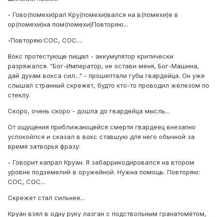
- Гово(помехи)рал Кру(помехи)вался на в(помехи)е в
ор(помехи)на пом(помехи)Повторяю...
-Повторяю:СОС, СОС....
Вокс протестующе пищал - аккумулятор критически
разряжался. "Бог-Император, не остави меня, Бог-Машина,
дай духам вокса сил..." - прошептали губы гвардейца. Он уже
слышал странный скрежет, будто кто-то проводил железом по
стеклу.
Скоро, очень скоро - дошла до гвардейца мысль...
От ощущения приближающейся смерти гвардеец внезапно
успокойлся и сказал в вокс ставшую для него обычной за
время затворья фразу:
- Говорит капрал Круан. Я забаррикодировался на втором
уровне подземелий в оружейной. Нужна помощь. Повторяю:
СОС, СОС...
Скрежет стал сильнее...
Круан взял в одну руку лазган с подствольным гранатомётом,