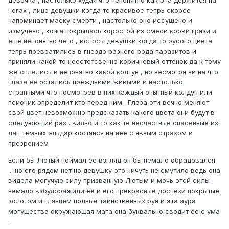
ногах , лицо девушки когда то красивое тепрь скорее
напоминает маску смерти , настолько оно иссушено и
измучено , кожа покрылась коростой из смеси крови грязи и
еще непонятно чего , волосы девушки когда то русого цвета
тепрь превратились в гнездо разного рода паразитов и
приняли какой то неестетсвенно коричневый оттенок да к тому
же сплелись в непонятно какой колтун , но несмотря ни на что
глаза ее остались преждними живыми и настолько
странными что посмотрев в них каждый опытный колдун или
псионик определит кто перед ним . Глаза эти вечно меняют
свой цвет невозможно предсказать какого цвета они будут в
следуюющий раз . видно и то как те несчастные спасенные из
лап темных эльдар костянся на нее с явным страхом и
презрением
Если бы Лютый поймал ее взгляд он бы немало обрадовался
... но его рядом нет но девушку это ничуть не смутило ведь она
видела могучую силу призванную Лютым и мочь этой силы
немало взбудоражили ее и его прекрасные доспехи покрытые
золотом и глянцем полные таинственных рун и эта аура
могущества окружающая мага она буквально сводит ее с ума
.