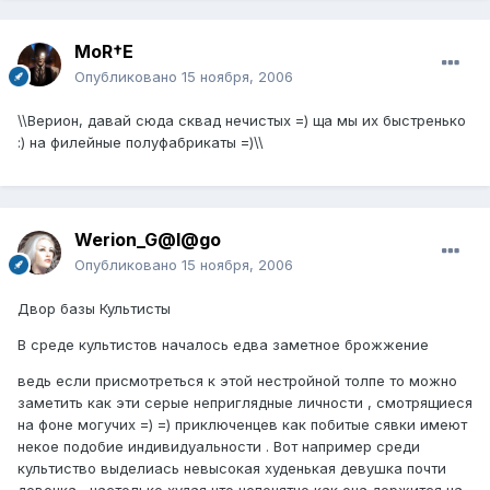
MoR†E
Опубликовано
15 ноября, 2006
\\Верион, давай сюда сквад нечистых =) ща мы их быстренько
:) на филейные полуфабрикаты =)\\
Werion_G@l@go
Опубликовано
15 ноября, 2006
Двор базы Культисты
В среде культистов началось едва заметное брожжение
ведь если присмотреться к этой нестройной толпе то можно
заметить как эти серые неприглядные личности , смотрящиеся
на фоне могучих =) =) приключенцев как побитые сявки имеют
некое подобие индивидуальности . Вот например среди
культиство выделиась невысокая худенькая девушка почти
девочка , настолько худая что непонятно как она держится на