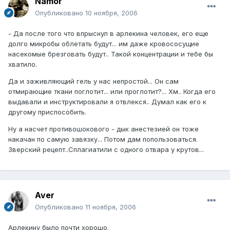
Namor
Опубликовано
10 ноября, 2006
- Да после того что впрыснул в арлекина человек, его еще
долго микробы облетать будут... им даже кровососущие
насекомые брезговать будут.. Такой концентрации и тебе бы
хватило.
Да и заживляющий гель у нас непростой... Он сам
отмирающие ткани поглотит... или проглотит?... Хм.. Когда его
выдавали и инструктировали я отвлекся.. Думал как его к
другому приспособить.
Ну а насчет противошокового - дык анестезией он тоже
накачан по самую завязку... Потом дам попользоваться.
Зверский рецепт..Сплагиатили с одного отвара у крутов...
Aver
Опубликовано
11 ноября, 2006
Арлекину было почти хорошо.