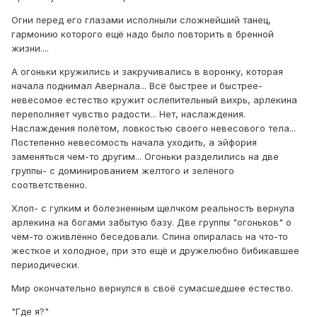
Огни перед его глазами исполныли сложнейший танец,
гармонию которого ещё надо было повторить в бренной
жизни....
А огоньки кружились и закручивались в воронку, которая
начала поднимал Авернала... Всё быстрее и быстрее-
невесомое естество кружит ослепительный вихрь, арлекина
переполняет чувство радости... Нет, наслаждения.
Наслаждения полётом, ловкостью своего невесового тела...
Постепенно невесомость начала уходить, а эйфория
заменяться чем-то другим... Огоньки разделились на две
группы- с доминированием желтого и зелёного
соответственно.
Хлоп- с гулким и болезненным щелчком реальность вернула
арлекина на богами забытую базу. Две группы "огоньков" о
чём-то оживлённо беседовали. Спина опиралась на что-то
жесткое и холодное, при это ещё и дружелюбно бибикавшее
периодически.
Мир окончательно вернулся в своё сумасшедшее естество.
"Где я?"