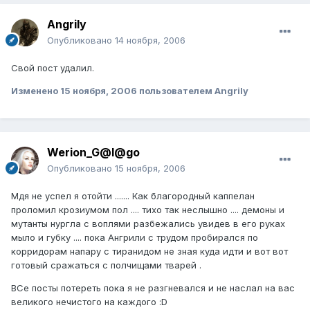
Angrily
Опубликовано
14 ноября, 2006
Свой пост удалил.
Изменено
15 ноября, 2006
пользователем Angrily
Werion_G@l@go
Опубликовано
15 ноября, 2006
Мдя не успел я отойти ....... Как благородный каппелан
проломил крозиумом пол .... тихо так неслышно .... демоны и
мутанты нургла с воплями разбежались увидев в его руках
мыло и губку .... пока Ангрили с трудом пробирался по
корридорам напару с тиранидом не зная куда идти и вот вот
готовый сражаться с полчищами тварей .
ВСе посты потереть пока я не разгневался и не наслал на вас
великого нечистого на каждого :D