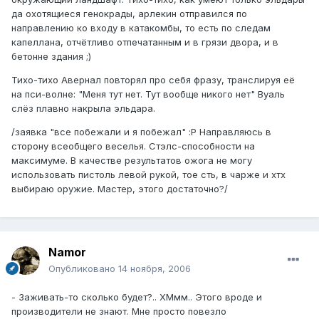
да охотящиеся генокрады, арлекин отправился по
направлению ко входу в катакомбы, то есть по следам
капеллана, отчётливо отпечатанным и в грязи двора, и в
бетонне здания ;)
Тихо-тихо Авернал повторял про себя фразу, транслируя её
на пси-волне: "Меня тут нет. Тут вообще никого нет" Вуаль
слёз плавно накрыла эльдара.
/заявка "все побежали и я побежал" :P Направляюсь в
сторону всеобщего веселья. Стэлс-способности на
максимуме. В качестве результатов ожога не могу
использовать пистоль левой рукой, тое сть, в чарже и хтх
выбираю оружие. Мастер, этого достаточно?/
Namor
Опубликовано
14 ноября, 2006
- Заживать-то сколько будет?.. ХМмм.. Этого вроде и
производители не знают. Мне просто повезло