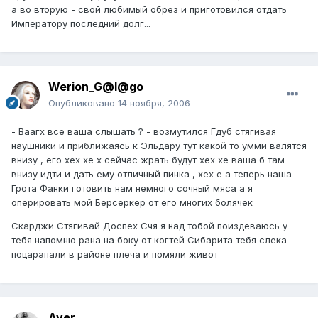
а во вторую - свой любимый обрез и приготовился отдать
Императору последний долг...
Werion_G@l@go
Опубликовано
14 ноября, 2006
- Ваагх все ваша слышать ? - возмутился Гдуб стягивая
наушники и приближаясь к Эльдару тут какой то умми валятся
внизу , его хех хе х сейчас жрать будут хех хе ваша б там
внизу идти и дать ему отличный пинка , хех е а теперь наша
Грота Фанки готовить нам немного сочный мяса а я
оперировать мой Берсеркер от его многих болячек
Скарджи Стягивай Доспех Счя я над тобой поиздеваюсь у
тебя напомню рана на боку от когтей Сибарита тебя слека
поцарапали в районе плеча и помяли живот
Aver