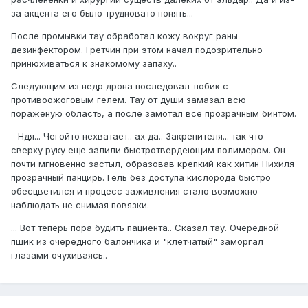
за акцента его было трудновато понять...
После промывки тау обработал кожу вокруг раны
дезинфектором. Гретчин при этом начал подозрительно
принюхиваться к знакомому запаху..
Следующим из недр дрона последовал тюбик с
противоожоговым гелем. Тау от души замазал всю
пораженую область, а после замотал все прозрачным бинтом.
- Ндя... Чегойто нехватает.. ах да.. Закрепителя... так что
сверху руку еще залили быстротвердеющим полимером. Он
почти мгновенно застыл, образовав крепкий как хитин Нихиля
прозрачный панцирь. Гель без доступа кислорода быстро
обесцветился и процесс заживления стало возможно
наблюдать не снимая повязки.
... Вот теперь пора будить пациента.. Сказал тау. Очередной
пшик из очередного балончика и "клетчатый" заморгал
глазами очухиваясь..