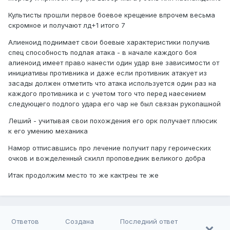
Культисты прошли первое боевое крещение впрочем весьма
скромное и получают лд+1 итого 7
Алиеноид поднимает свои боевые характеристики получив
спец способность подлая атака - в начале каждого боя
алиеноид имеет право нанести один удар вне зависимости от
инициативы противника и даже если противник атакует из
засады должен отметить что атака используется один раз на
каждого противника и с учетом того что перед наесением
следующего подлого удара его чар не был связан рукопашной
Леший - учитывая свои похождения его орк получает плюсик
к его умению механика
Намор отписавшись про лечение получит пару героических
очков и вожделенный скилл проповедник великого добра
Итак продолжим место то же кактреы те же
Ответов
Создана
Последний ответ