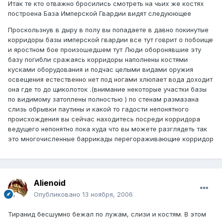
Итак те кто отважно бросились смотреть на чьих же костях
построена База Имперской Гвардии видят следуюющее
Проскользнув в дыру в полу вы попадаете в давно покинутые
корридоры базы имперской гвардии все тут говрит о побоище
и яростном бое произошедшем тут Люди оборонявшие эту
базу погибли сражаясь корридоры наполнены костями
кусками оборудования и подчас целыми видами оружия
освещения естественно нет под ногами хлюпает вода доходит
она где то до щиколоток .(внимание некоторые участки базы
по видимому затоплены полностью ) по стенам размазана
слизь обрывки паутины и какой то гадости непонятного
происхождения вы сейчас находитесь посреди корридора
ведущего непонятно пока куда что вы можете разглядеть так
это многочисленные баррикады перегораживающие корридор
Alienoid
Опубликовано
13 ноября, 2006
Тиранид бесшумно бежал по лужам, слизи и костям. В этом