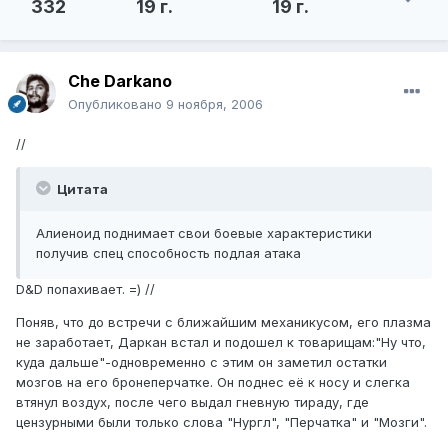
332
19 г.
19 г.
Che Darkano
Опубликовано
9 ноября, 2006
//
Цитата
Алиеноид поднимает свои боевые характеристики
получив спец способность подлая атака
D&D попахивает. =) //
Поняв, что до встречи с ближайшим механикусом, его плазма
не заработает, Даркан встал и подошел к товарищам:"Ну что,
куда дальше"-одновременно с этим он заметил остатки
мозгов на его бронеперчатке. Он поднес её к носу и слегка
втянул воздух, после чего выдал гневную тираду, где
цензурными были только слова "Нургл", "Перчатка" и "Мозги".