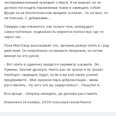
экспериментальный препарат стянуть. Я не вникал, но он
должен поглощать пораженные ткани и замещать собой.
Вроде он на биологическом приципе основан... то-ли мох, то-
ли плесень. С добавками....
Панцирь сам отвалится, как только гель затвердеет
самостоятельно. подвижность вернется полностью где-то
через час...
Пока Мал'Каор высказывал это, арлекин рванул опять в гущу
действий. Он попробовал остановить Авернала, но потом
махнул на это рукой.
- Вот опять в одиночку придется периметр охранять. Эй...
Хуманы.. Кончай дрожать. Никто вас не тронул и не тронет.
Наоборот защищать будут, если и вы кой какие усилия
предпримете:.. Мне нунужна пара добровольцев... мины
расставлять... Ну чего это вы задергались?... Пошутил я..
Все проще - оборону наладить, да датчики расставить.
Изменено
14 ноября, 2006
пользователем Namor