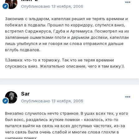
Опубликовано
13 ноября, 2006
Закончив с эльдаром, капеллан решил не терять времени и
побежал в подвалы. Прошел по корридору, спутился вниз,
встретил Сарджеруса, Гдуба и Артемиуса. Посмотрел на их
заляпанные ошметками плоти и дерьмом доспехи, капеллан
лишь улыбнулся и не говоря ни слова отправился дальше
вглубь подвалов.
\\Заявка: что-то я торможу. Так что не теряя времени
спускаюсь вниз. Желательно описание, чего я там вижу.\\
Sar
Опубликовано
13 ноября, 2006
Внезапно случилось нечто странное. В ушах всех тех, у кого
был вокс, раздались жуткие помехи - казалось, кто-то
пытался выйти на связь на всех доступных частотах, из-за
чего связь была очень слабой и многие слова глохли в
шипении помех: