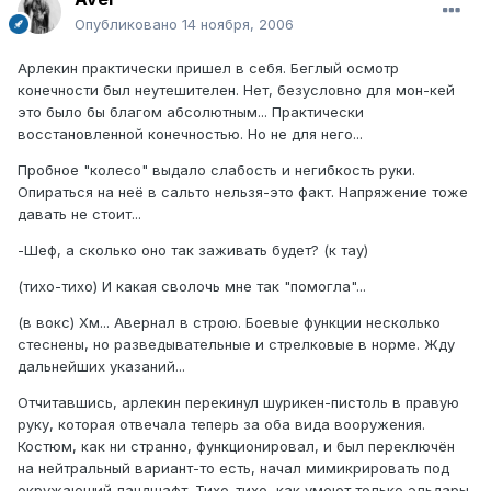
Опубликовано
14 ноября, 2006
Арлекин практически пришел в себя. Беглый осмотр
конечности был неутешителен. Нет, безусловно для мон-кей
это было бы благом абсолютным... Практически
восстановленной конечностью. Но не для него...
Пробное "колесо" выдало слабость и негибкость руки.
Опираться на неё в сальто нельзя-это факт. Напряжение тоже
давать не стоит...
-Шеф, а сколько оно так заживать будет? (к тау)
(тихо-тихо) И какая сволочь мне так "помогла"...
(в вокс) Хм... Авернал в строю. Боевые функции несколько
стеснены, но разведывательные и стрелковые в норме. Жду
дальнейших указаний...
Отчитавшись, арлекин перекинул шурикен-пистоль в правую
руку, которая отвечала теперь за оба вида вооружения.
Костюм, как ни странно, функционировал, и был переключён
на нейтральный вариант-то есть, начал мимикрировать под
окружающий ландшафт. Тихо-тихо, как умеют только эльдары