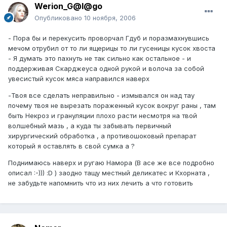
Werion_G@l@go
Опубликовано
10 ноября, 2006
- Пора бы и перекусить проворчал Гдуб и поразмахнувшись
мечом отрубил от то ли ящерицы то ли гусеницы кусок хвоста
- Я думать это пахнуть не так сильно как остальное - и
поддерживая Скарджеуса одной рукой и волоча за собой
увесистый кусок мяса направился наверх
-Твоя все сделать неправильно - измывался он над тау
почему твоя не вырезать пораженный кусок вокруг раны , там
быть Некроз и грануляции плохо расти несмотря на твой
волшебный мазь , а куда ты забывать первичный
хирургический обработка , а противошоковый препарат
который я оставлять в свой сумка а ?
Поднимаюсь наверх и ругаю Намора (В асе же все подробно
описал :-))) :D ) заодно тащу местный деликатес и Кхорната ,
не забудьте напомнить что из них лечить а что готовить