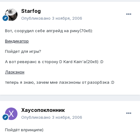
Starfog
Опубликовано
3 ноября, 2006
Вот, соорудил себе апгрейд на рину(70кб):
Виндикатор
Пойдет для игры?
А вот реверанс в сторону D Kard Kain'а(20кб) :D
Лазкэнон
теперь я знаю, зачем мне лазкэноны от разорбэка :D
Хаусопоклонник
Опубликовано
3 ноября, 2006
Пойдёт впринципе)