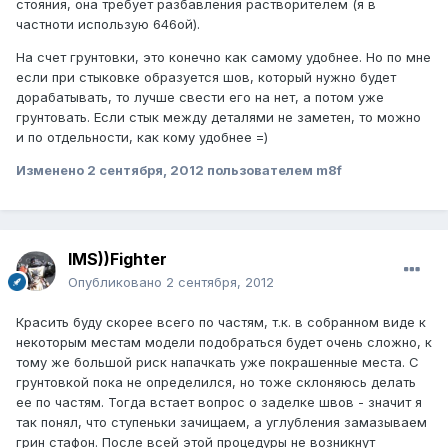
стояния, она требует разбавления растворителем (я в
частноти использую 646ой).
На счет грунтовки, это конечно как самому удобнее. Но по мне
если при стыковке образуется шов, который нужно будет
дорабатывать, то лучше свести его на нет, а потом уже
грунтовать. Если стык между деталями не заметен, то можно
и по отдельности, как кому удобнее =)
Изменено
2 сентября, 2012
пользователем m8f
IMS))Fighter
Опубликовано
2 сентября, 2012
Красить буду скорее всего по частям, т.к. в собранном виде к
некоторым местам модели подобраться будет очень сложно, к
тому же большой риск напачкать уже покрашенные места. С
грунтовкой пока не определилcя, но тоже склоняюсь делать
ее по частям. Тогда встает вопрос о заделке швов - значит я
так понял, что ступеньки зачищаем, а углубления замазываем
грин стафон. После всей этой процедуры не возникнут