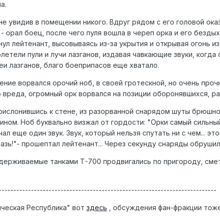
а.
е увидив в помещении никого. Вдруг рядом с его головой оказ
 - орал боец, после чего пуля вошла в череп орка и его безды
кнул лейтенант, высовываясь из-за укрытия и открывая огонь и
летели пули и лучи лазганов, издавая чавкающие звуки, когд
еи лазганов, благо боеприпасов еще хватало.
ение ворвался орочий ноб, в своей гротескной, но очень прочн
 вреда, огромный орк ворвался на позиции оборонявшихся, ра
рислонившись к стене, из разорванной снарядом шуты брюшно
ном. Ноб буквально визжал от гордости: "Орки самый сильный!
л еще один звук. Звук, который нельзя спутать ни с чем... э
мразь!"- прошептал лейтенант... Через секунду снаряды обруши
ерживаемые танками Т-700 продвигались по пригороду, смета
--------------------------------------------------------------------------
ическая Республика" вот
здесь
, обсуждения фан-фракции тоже 