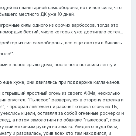
 людей из планетарной самообороны, вот и все силы, что
бывшего местного ДК уже 10 дней.
огромные силы одного из орочих варбоссов, тогда это
номордых бестий, число которых уже достигало сотен...
фрейтор из сил самообороны, все еще смотря в бинокль.
рыло!".
ми в левое крыло дома, после чего вставили ленту и
о еще хуже, они двигались при поддержке килла-канов.
и открывший яростный огонь из своего АКМа, несколько
ин опустел. "Пылесос" развернулся в сторону стрелка и
!", - проорал лейтенант и рассчет открыл огонь из ТБ,
унеслись к цели, оставляя за собой огненные росчерки и
след, а потом замолотили по обшивке "пылесоса", пока
жуткий механизм рухнул на землю. Увидев откуда били,
нату и разовалась, убив всех кто там находился, и