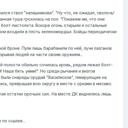
ался ствол "калашникова". "Ну что, не ожидал, сволочь!
ханная туша грохнлась на пол. "Покажем им, что они
з болт-пистолета. Вскоре огонь открыли и остальные
а они входили в плоть зеленомордых. Бойцы периодически
ой броне. Пули лишь барабанили по ней, лучи лазганов
зрывая людей на части своим оружием...
й полости обильно сочилась кровь, рядом лежал болт-
 Наша бить умми!". Но среди рычания и визгов
то были снаряды орудий "Василисков", пикирующие на
лись, преврашая всю округу в месте с орками в месиво.
я остатки орочьих сил.. На месте ДК виднелись лишь
по ссылке...