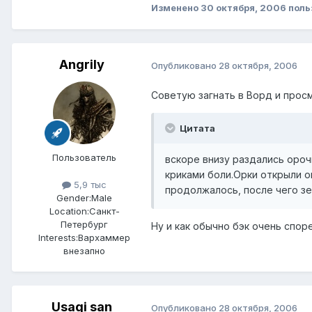
Изменено
30 октября, 2006
поль
Angrily
Опубликовано
28 октября, 2006
Советую загнать в Ворд и просм
Цитата
Пользователь
вскоре внизу раздались ороч
криками боли.Орки открыли о
5,9 тыс
продолжалось, после чего зе
Gender:
Male
Location:
Санкт-
Петербург
Ну и как обычно бэк очень спор
Interests:
Вархаммер
внезапно
Usagi san
Опубликовано
28 октября, 2006