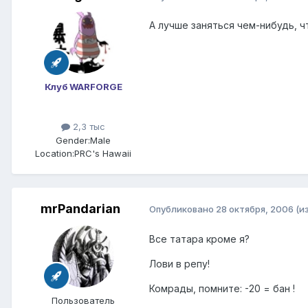
А лучше заняться чем-нибудь, ч
Клуб WARFORGE
2,3 тыс
Gender:
Male
Location:
PRC's Hawaii
mrPandarian
Опубликовано
28 октября, 2006
(и
Все татара кроме я?
Лови в репу!
Комрады, помните: -20 = бан !
Пользователь