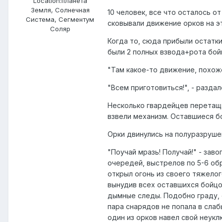
Location:
планета
Земля, Солнечная
10 человек, все что осталось о
Система, Сегментум
сковывали движение орков на э
Соляр
Когда то, сюда прибыли остатки
были 2 полных взвода+рота бой
"Там какое-то движение, похоже
"Всем приготовиться!", - раздал
Несколько гвардейцев перетащи
взвели механизм. Оставшиеся бо
Орки двинулись на полуразрушен
"Поучай мразь! Получай!" - зав
очередей, выстрелов по 5-6 об
открыл огонь из своего тяжелого
вынудив всех оставшихся бойцов
дымные следы. Подобно граду, 
пара снарядов не попала в слаб
один из орков навел свой неукл