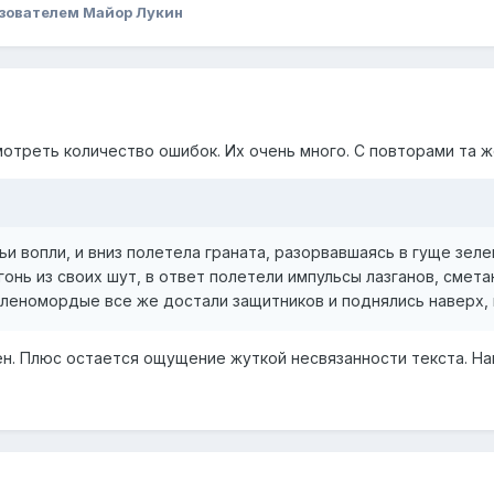
зователем Майор Лукин
отреть количество ошибок. Их очень много. С повторами та ж
ьи вопли, и вниз полетела граната, разорвавшаясь в гуще зе
гонь из своих шут, в ответ полетели импульсы лазганов, сме
леномордые все же достали защитников и поднялись наверх, в
ен. Плюс остается ощущение жуткой несвязанности текста. На