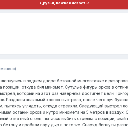
Друзья, важная новость!
зменено)
епнулись в заднем дворе бетонной многоэтажке и разорвалис
на позиции, откуда бил миномет. Сутулые фигуры орков в отп
стрел, который на этот раз наверняка достигнет цели. Григо
к. Раздался знакомый хлопок выстрела, после чего луч буква
м, пытаясь углядеть, откуда стреляли. Следующий выстрел ло
мая останки орков и нутро миномета на 5 метров в воздух. О
ый ответный огонь, пытаясь выбить стрелка с позиции, снайп
 бетону и пробили пару дыр в потолке. Снаряд бигшуты развор