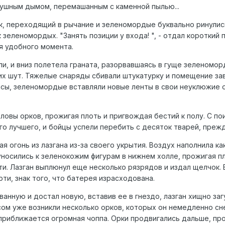
душным дымом, перемашанным с каменной пылью...
к, переходящий в рычание и зеленомордые буквально ринулись 
 зеленомордых. "Занять позиции у входа! ", - отдал короткий
я удобного момента.
ли, и вниз полетела граната, разорвавшаясь в гуще зеленомо
оих шут. Тяжелые снаряды сбивали штукатурку и помещение за
асы, зеленомордые вставляли новые ленты в свои неуклюжие 
овы орков, прожигая плоть и пригвождая бестий к полу. С по
го лучшего, и бойцы успели перебить с десяток тварей, преж
ая огонь из лазгана из-за своего укрытия. Воздух наполнила к
носились к зеленокожим фигурам в нижнем холле, прожигая пл
ти. Лазган выплюнул еще несколько рязрядов и издал щелчок.
ти, знак того, что батерея израсходована.
нную и достал новую, вставив ее в гнездо, лазган хищно загу
ом уже возникли несколько орков, которых он немедленно сн
 приближается огромная чоппа. Орки продвигались дальше, про