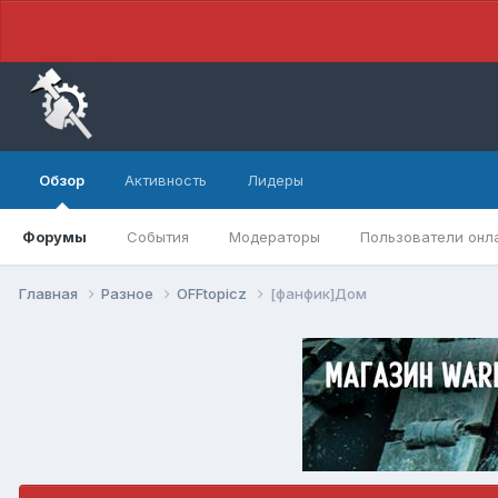
Обзор
Активность
Лидеры
Форумы
События
Модераторы
Пользователи онл
Главная
Разное
OFFtopicz
[фанфик]Дом