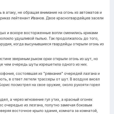
в атаку, не обращая внимание на огонь из автоматов и
 приказ лейтенант Иванов. Двое красногвардейцев засели
рдых и вскоре восторженные вопли сменились криками
волокло удушливой пылью. Так продолжалось до того,
орудия, когда высунывшиеся гвардейцы открыли огонь из
истине звериным рыком орки открыли огонь из шут, но
де чем очередь шуты изрешетила одного из них.
акофония, состоявшая из "рявкания" очередей лазгана и
оть, в ответ летели трассеры от шут. В воздухе висел
 Борис посмотрел на свое оружие, около рукояти горел
дел, а через мгновение гул утих, а красный огонек
ес очередью из лезгана, попутно замечая боковым
веряя восточное крыло здания, комната за комнатой,