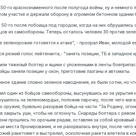
т 50-го краснознаменного после полугода войны, ну и немного
том участке и держали оборону в огромном бетонном здании 
 50-го после побоища под городом, когда на них обрушились 
цов из самообороны. Теперь осталось человек 30 против зеле
 зеленорожие готовятся к атаке", - проорал Иван, молодой е
ся резкий голос лейтенанта,- "занять позиции, ТБ в западное к
ли тяжелый болтер и ящики с уложенными в ленты боеприпаса
йцы заняли позиции у окон, приготовив лазганы и автоматы.
ное здание словно зеленое наводнения, их были сотни, но чт
опил один из бойцов самообороны, высунувшись из-за укрытия 
рушилось на зеленомордых, положив парочку, после чего магаз
 оружия, буквльно разорвав бойца на части. "За Родину, огонь
 закрыть уши, чтобы не оглохнуть. Снаряды болтера с ревом 
они прошлись по орочьим рядам, оставляя за собой кровавый 
ые места бронирования, и не разорвалась внутри, после чего 
южий ракетомет и выстрелил, осколочная ракета влетела в ком