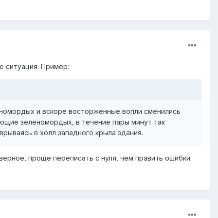
е ситуация. Пример:
леномордых и вскоре восторженные вопли сменились
тающие зеленомордых, в течение пары минут так
рываясь в холл западного крыла здания.
верное, проще переписать с нуля, чем править ошибки.