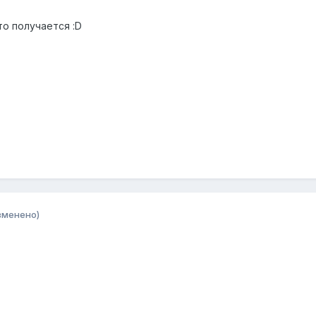
то получается :D
зменено)