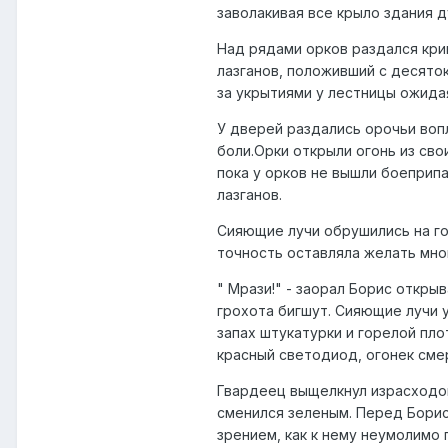
заволакивая все крыло здания 
Над рядами орков раздался кри
лазганов, положивший с десяток
за укрытиями у лестницы ожида
У дверей раздались орочьи воп
боли.Орки открыли огонь из св
пока у орков не вышли боеприп
лазганов.
Сияющие лучи обрушились на гол
точность оставляла желать мно
" Мрази!" - заорал Борис открыв
грохота бигшут. Сияющие лучи у
запах штукатурки и горелой пло
красный светодиод, огонек смер
Гвардеец выщелкнул израсходова
сменился зеленым. Перед Борис
зрением, как к нему неумолимо