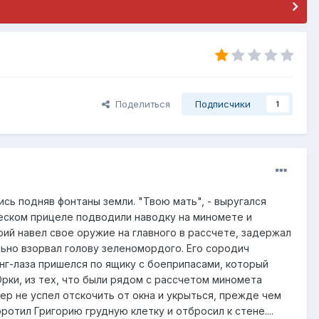
Поделиться
Подписчики
1
ь подняв фонтаны земли. "Твою мать", - выругался
ическом прицеле подводили наводку на миномете и
рий навел свое оружие на главного в рассчете, задержал
льно взорвал голову зеленомордого. Его сородич
нг-лаза пришелся по ящику с боеприпасами, который
рки, из тех, что были рядом с рассчетом миномета
ер не успел отскочить от окна и укрыться, прежде чем
отил Григорию грудную клетку и отбросил к стене....