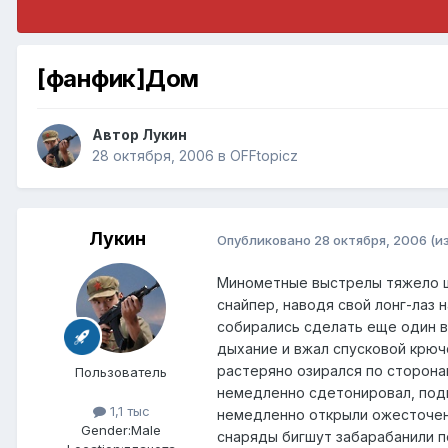
[фанфик]Дом
Автор
Лукин
28 октября, 2006
в
OFFtopicz
Лукин
Опубликовано
28 октября, 2006
(и
Минометные выстрелы тяжело шл
снайпер, наводя свой лонг-лаз 
собирались сделать еще один вы
дыхание и вжал спусковой крючо
растеряно озирался по сторона
Пользователь
немедленно сдетонировал, подни
1,1 тыс
немедленно открыли ожесточенн
Gender:
Male
снаряды бигшут забарабанили по