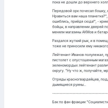
пока не дошли до верхнего холл
Передовой орк почесал бошку, н
Нравиться вам наша планетка?",
ошиблись, прийдя сюда!", - кри
бойцы, в направлении дверей по
меняли магазины АКМов и батар
Раздался жуткий рык, и в помещ
тоже не приносили ему никакого
Лейтенант Иванов полулежал, п
пистолет с опустошенным магази
зеленомордых лейтенант различа
округу. "Ну что ж, получайте, 
Отряды красногвардейцев, подд
дымящиеся руины...
--------------------------------------
Бэк по фан-фракции "Социалист