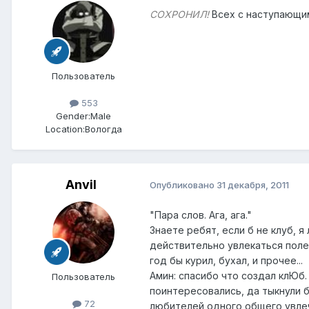
СОХРОНИЛ!
Всех с наступающим,
Пользователь
553
Gender:
Male
Location:
Вологда
Anvil
Опубликовано
31 декабря, 2011
"Пара слов. Ага, ага."
Знаете ребят, если б не клуб, я
действительно увлекаться полез
год бы курил, бухал, и прочее...
Амин: спасибо что создал клЮб.
Пользователь
поинтересовались, да тыкнули б
72
любителей одного общего увлеч