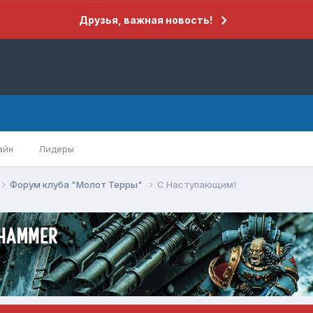
Друзья, важная новость!
айн
Лидеры
Форум клуба "Молот Терры"
С Наступающим!