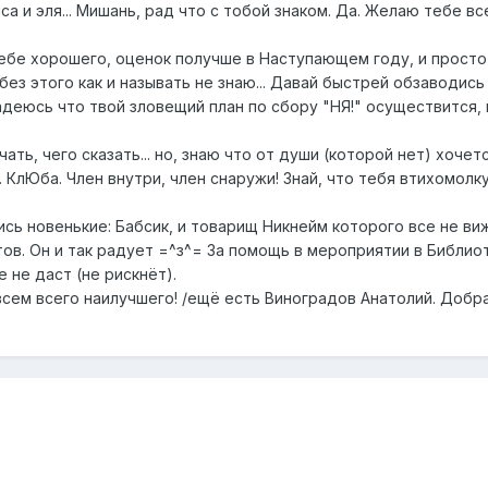
са и эля... Мишань, рад что с тобой знаком. Да. Желаю тебе в
тебе хорошего, оценок получше в Наступающем году, и просто
без этого как и называть не знаю... Давай быстрей обзаводис
адеюсь что твой зловещий план по сбору "НЯ!" осуществится,
ать, чего сказать... но, знаю что от души (которой нет) хоче
 КлЮба. Член внутри, член снаружи! Знай, что тебя втихомолк
лись новенькие: Бабсик, и товарищ Никнейм которого все не ви
ов. Он и так радует =^з^= За помощь в мероприятии в Библиот
не даст (не рискнёт).
всем всего наилучшего! /ещё есть Виноградов Анатолий. Добра