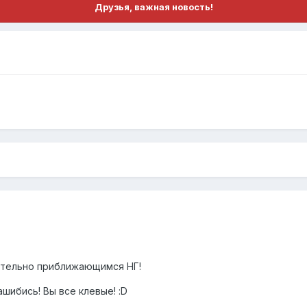
Друзья, важная новость!
ительно приближающимся НГ!
ашибись! Вы все клевые! :D