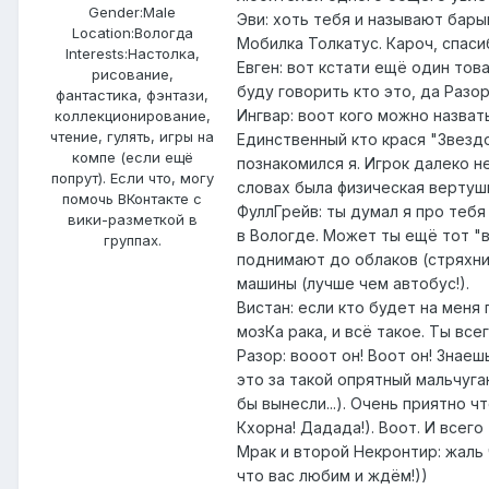
Gender:
Male
Эви: хоть тебя и называют барыг
Location:
Вологда
Мобилка Толкатус. Кароч, спас
Interests:
Настолка,
Евген: вот кстати ещё один тов
рисование,
буду говорить кто это, да Разор
фантастика, фэнтази,
Ингвар: воот кого можно назвать
коллекционирование,
чтение, гулять, игры на
Единственный кто крася "Звездо
компе (если ещё
познакомился я. Игрок далеко н
попрут). Если что, могу
словах была физическая вертушка
помочь ВКонтакте с
ФуллГрейв: ты думал я про тебя
вики-разметкой в
в Вологде. Может ты ещё тот "в
группах.
поднимают до облаков (стряхни 
машины (лучше чем автобус!).
Вистан: если кто будет на меня 
мозКа рака, и всё такое. Ты вс
Разор: вооот он! Воот он! Знае
это за такой опрятный мальчуга
бы вынесли...). Очень приятно ч
Кхорна! Дадада!). Воот. И всег
Мрак и второй Некронтир: жаль 
что вас любим и ждём!))