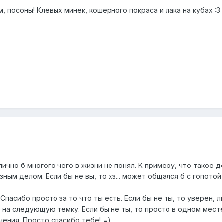
 посоны! Клевых минек, кошерного покраса и лака на кубах :3 А
 лично б многого чего в жизни не понял. К примеру, что такое
ным делом. Если бы не вы, то хз... может общался б с гопотой
 Спасибо просто за то что ты есть. Если бы не ты, то уверен,
 на следующую темку. Если бы не ты, то просто в одном мест
ения. Просто спасибо тебе! =)