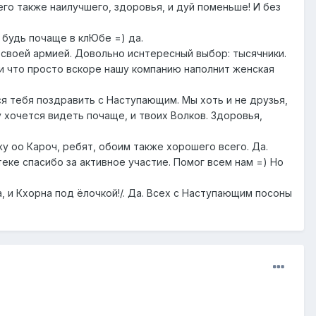
сего также наилучшего, здоровья, и дуй поменьше! И без
 будь почаще в клЮбе =) да.
ь своей армией. Довольно иснтересный выбор: тысячники.
 и что просто вскоре нашу компанию наполнит женская
тся тебя поздравить с Наступающим. Мы хоть и не друзья,
у хочется видеть почаще, и твоих Волков. Здоровья,
жу оо Кароч, ребят, обоим также хорошего всего. Да.
еке спасибо за активное участие. Помог всем нам =) Но
, и Кхорна под ёлочкой!/. Да. Всех с Наступающим посоны