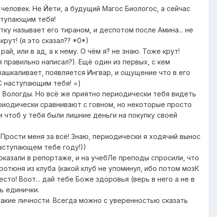
ы человек. Не Йети, а будущий Магос Биологос, а сейчас
ступающим тебя!
ку называет его тираном, и деспотом после Амина... не
крут! (я это сказал?? *0*)
ай, или в ад, а к нему. О чём я? не знаю. Тоже крут!
 правильно написал?). Ещё один из первых, с кем
зашкаливает, появляется Ингвар, и ощущение что в его
 С наступающим тебя! =)
 из Вологды. Но всё же приятно периодически тебя видеть
ериодически сравнивают с говном, но некоторые просто
и чтоб у тебя были лишние деньги на покупку своей
ё! Прости меня за всё! Знаю, периодически я ходячий вынос
наступающем тебе году!))
показали в репортаже, и на учебЛе преподы спросили, что
ротюня из клуба (какой клуб не упоминул, ибо потом мозК
сто! Воот... дай тебе Боже здоровья (верь в него а не в
ь единички.
такие личности. Всегда можно с уверенностью сказать