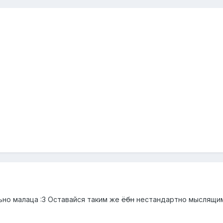
ьно малаца :3 Оставайся таким же
ёбн
нестандартно мыслящим, 