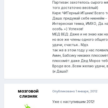
Партизан: захотелось сырого мя
того достаточно весёлый)
Киря: ЧИТерный ИГшник! Всего 
Даша: придумай себе никнейм - 
Интересная темка, ИМХО, Да. н
особь =) Успехов!
МЕД ВЕД: Даже и не знаю как нач
но все же члены одного общего.
удачи, счастья... Мдэ.
так же в этом году у нас появи
Амин, Бабсику никаких плюсомёт
плюсомёт даже Дед Мороз тебе 
Вроде все...Всем желаю удачи, 
(и Даша)!
мозговой
Опубликовано
1 января, 2012
слизняк
Уже с наступившим 2012!