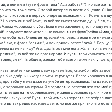
ай, и лентяем (тут и фразы типа "Иди работай!"), но всё же т
ибо что ты тоже есть. С тобой интересно вести общение. С На
арищ, с которым в первую очередь познакомился. Кое-кто в шут
? Но хоть он и хаВАсит, но всё же имеет чистую душу. Чел, ты 
 Чаком Норрисом клуба... Если меня расчленят, то попаду не в р
й", получает положительные комменты от ФуллГрейва (Амин, я
е на любителя. Очень интересный человек, и если моё мнение 
 Чака, и фраза "осякни", и мой прямой ответ "окай...". Борщу.
 никогда не напишу? Ага, щас! В рот мне ноги! Жаль что ты не
редина", но всё же не враг народа. И пусть твои комменты п
говно, лети!). В общем, желаю тебе всего также наилучшего, 
гнать, знайте - он меня к вам привёл! Бро, спасибо тебе за вс
егда был добр, и никогда почти не ругнулся. Всего хорошего в 
шь, про тебя у меня даже на учёбе интересовались. Тогда нас 
н, с хорошими манерами. Я с гордостью ответил что это мой б
то ты ездил на те соревнования, и занял довольно приличное ме
о тебе наилучшего! Пусть твой чемпион перестанет отбрасыват
что вы так редко нас навещаете. но всё же приятно что есть 