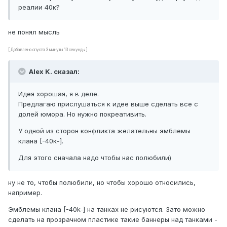
реалии 40к?
не понял мысль
[ Добавлено спустя 3 минуты 13 секунды ]
Alex K. сказал:
Идея хорошая, я в деле.
Предлагаю прислушаться к идее выше сделать все с
долей юмора. Но нужно покреативить.
У одной из сторон конфликта желательны эмблемы
клана [-40к-].
Для этого сначала надо чтобы нас полюбили)
ну не то, чтобы полюбили, но чтобы хорошо относились,
например.
Эмблемы клана [-40k-] на танках не рисуются. Зато можно
сделать на прозрачном пластике такие баннеры над танками -