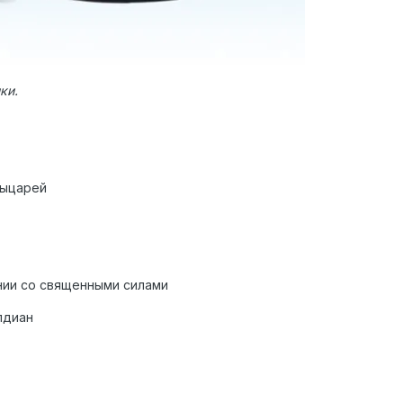
ки.
Рыцарей
ании со священными силами
лдиан