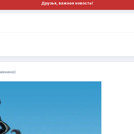
Друзья, важная новость!
зменено)