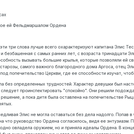
сах
нное ей Фельдмаршалом Ордена
; эти три слова лучше всего охарактеризуют капитана Элис Т
 и безбашенная с самых ранних лет, с возраста тринадцати Э
особность вызывать большие крылья, которые позволяли ей св
старозы, самого важного благородного дома Аргоса, отец Эли
под попечительство Церкви, где ее способности изучат, чтоб
ла без определенных трудностей. Характер девушки был наст
й следует проинспектировать "спокойно". Они решили подожд
 решение, а пока дитя была оставлена на попечительстве Рыц
вятых.
едливая Элис не могла оставаться без дела надолго. Попав в
на что руководство Ордена согласилось, видя ее энтузиазм. 
ходно овладела оружием, но и приняла идеалы Ордена. В конц