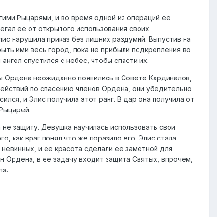
гими Рыцарями, и во время одной из операций ее
егал ее от открытого использования своих
лис нарушила приказ без лишних раздумий. Выпустив на
рыть ими весь город, пока не прибыли подкрепления во
ангел спустился с небес, чтобы спасти их.
ры Ордена неожиданно появились в Совете Кардиналов,
 действий по спасению членов Ордена, они убедительно
ился, и Элис получила этот ранг. В дар она получила от
Рыцарей.
 не защиту. Девушка научилась использовать свои
го, как враг понял что же поразило его. Элис стала
 невинных, и ее красота сделали ее заметной для
н Ордена, в ее задачу входит защита Святых, впрочем,
ла.