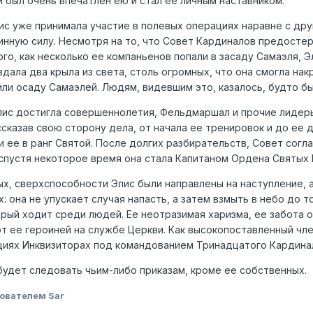
был очень впечатлен ею и стал ее личным наставником.
ис уже принимала участие в полевых операциях наравне с дру
инную силу. Несмотря на то, что Совет Кардиналов предостер
го, как несколько ее компаньенов попали в засаду Самаэля, Э
дала два крыла из света, столь огромных, что она смогла нак
ли осаду Самаэлей. Людям, видевшим это, казалось, будто бы 
элис достигла совершеннолетия, Фельдмаршал и прочие лиде
ссказав свою сторону дела, от начала ее тренировок и до ее
ее в ранг Святой. После долгих разбирательств, Совет соглас
спустя некоторое время она стала Капитаном Ордена Святых 
ых, сверхспособности Элис были направлены на наступление, а
 она не упускает случая напасть, а затем взмыть в небо до то
рый ходит среди людей. Ее неотразимая харизма, ее забота о
т ее героиней на службе Церкви. Как высокопоставленный чле
ациях Инквизиторах под командованием Тринадцатого Кардина
 будет следовать чьим-либо приказам, кроме ее собственных.
ователем Sar