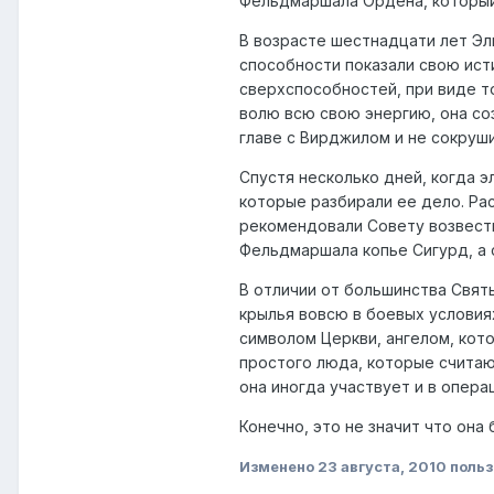
Фельдмаршала Ордена, который 
В возрасте шестнадцати лет Эл
способности показали свою ист
сверхспособностей, при виде то
волю всю свою энергию, она соз
главе с Вирджилом и не сокруши
Спустя несколько дней, когда 
которые разбирали ее дело. Ра
рекомендовали Совету возвести 
Фельдмаршала копье Сигурд, а 
В отличии от большинства Свят
крылья вовсю в боевых условиях:
символом Церкви, ангелом, кото
простого люда, которые считаю
она иногда участвует и в опер
Конечно, это не значит что она
Изменено
23 августа, 2010
польз