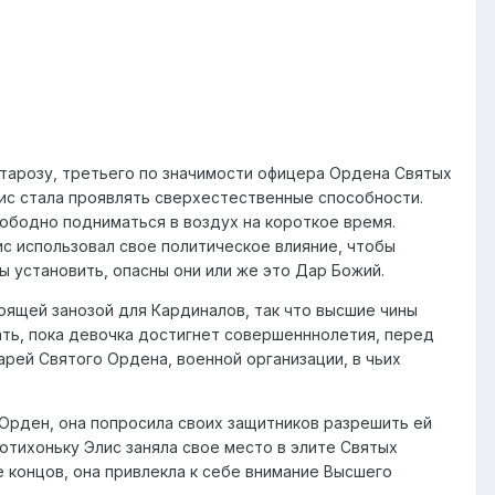
естарозу, третьего по значимости офицера Ордена Святых
лис стала проявлять сверхестественные способности.
ободно подниматься в воздух на короткое время.
с использовал свое политическое влияние, чтобы
ы установить, опасны они или же это Дар Божий.
оящей занозой для Кардиналов, так что высшие чины
ать, пока девочка достигнет совершенннолетия, перед
арей Святого Ордена, военной организации, в чьих
 Орден, она попросила своих защитников разрешить ей
Потихоньку Элис заняла свое место в элите Святых
е концов, она привлекла к себе внимание Высшего