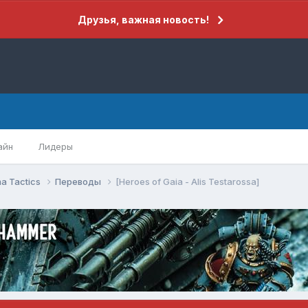
Друзья, важная новость!
айн
Лидеры
a Tactics
Переводы
[Heroes of Gaia - Alis Testarossa]