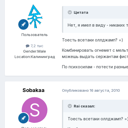
Цитата
Нет, я имел в виду - никаких 
Пользователь
Тоесть всетаки оллджамп? =)
7,2 тыс
Комбинировать огнемет с мельто
Gender:
Male
можешь выдать сержантам фист
Location:
Калининград
По психосилам - потести разные
Sobakaa
Опубликовано
16 августа, 2010
Rai сказал:
Тоесть всетаки оллджамп? =