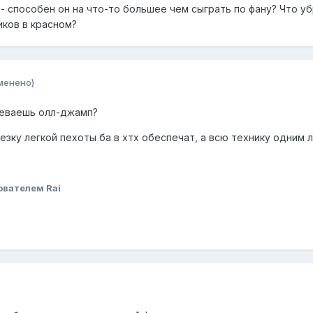
- способен он на что-то большее чем сыграть по фану? Что у
иков в красном?
менено)
меваешь олл-джамп?
зку легкой пехоты ба в хтх обеспечат, а всю технику одним 
ователем Rai