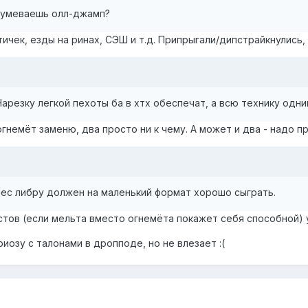
зумеваешь олл-джамп?
ктичек, езды на ринах, СЭШ и т.д. Припрыгали/дипстрайкнулись,
арезку легкой пехоты ба в хтх обеспечат, а всю технику одни
огнемёт заменю, два просто ни к чему. А может и два - надо п
нес либру должен на маленький формат хорошо сыграть.
стов (если мельта вместо огнемёта покажет себя способной) у
иозу с талонами в дропподе, но не влезает :(