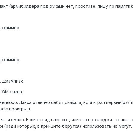
ант (армибилдера под руками нет, простите, пишу по памяти):
ерхаммер.
ерхаммер.
e, джамппак.
 745 очков.
 неплохо. Ланса отлично себя показала, но я играл первый раз
тате проигрыш.
ся - их мало. Если отряд накроют, или его прочарджит толпа -
 (ради которых, в принципе берутся) использовать не могут.