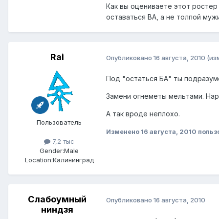
Как вы оцениваете этот ростер 
оставаться BA, а не толпой муж
Rai
Опубликовано
16 августа, 2010
(из
Под "остаться БА" ты подразу
Замени огнеметы мельтами. Наре
А так вроде неплохо.
Пользователь
Изменено
16 августа, 2010
польз
7,2 тыс
Gender:
Male
Location:
Калининград
Слабоумный
Опубликовано
16 августа, 2010
ниндзя