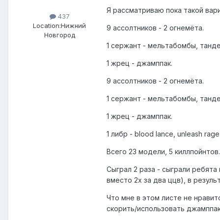
Я рассматриваю пока такой вари
437
Location:
Нижний
9 ассолтников - 2 огнемёта.
Новгород
1 сержант - мельтабомбы, танд
1 жрец - джамппак.
9 ассолтников - 2 огнемёта.
1 сержант - мельтабомбы, танд
1 жрец - джамппак.
1 либр - blood lance, unleash rag
Всего 23 модели, 5 киллпойнтов.
Сыграл 2 раза - сыграли ребята
вместо 2х за два ццв), в резуль
Что мне в этом листе не нравит
скорить/использовать джамппаки