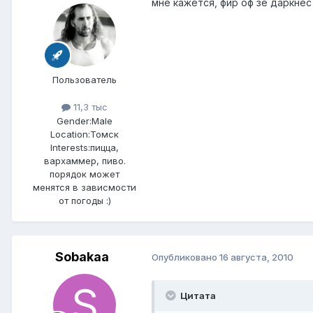
мне кажется, фир оф зе даркне
Пользователь
11,3 тыс
Gender:
Male
Location:
Томск
Interests:
пицца,
вархаммер, пиво.
порядок может
менятся в зависмости
от погоды :)
Sobakaa
Опубликовано
16 августа, 2010
Цитата