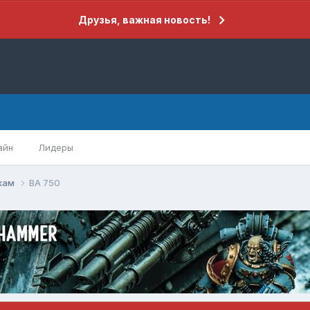
Друзья, важная новость!
айн
Лидеры
кам
BA 750