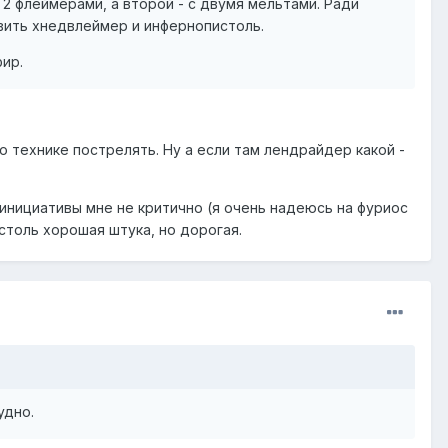
 2 флеймерами, а второй - с двумя мельтами. Ради
ить хнедвлеймер и инфернопистоль.
фир.
 технике пострелять. Ну а если там лендрайдер какой -
инициативы мне не критично (я очень надеюсь на фуриос
столь хорошая штука, но дорогая.
удно.