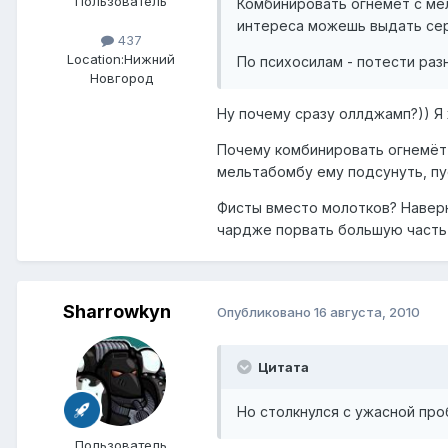
Пользователь
Комбинировать огнемет с мел
интереса можешь выдать сер
437
Location:
Нижний
По психосилам - потести раз
Новгород
Ну почему сразу оллджамп?)) Я 
Почему комбинировать огнемёт с
мельтабомбу ему подсунуть, пу
Фисты вместо молотков? Наверн
чардже порвать большую часть 
Sharrowkyn
Опубликовано
16 августа, 2010
Цитата
Но столкнулся с ужасной проб
Пользователь