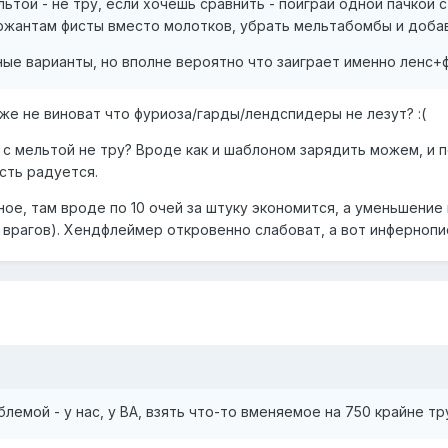
ьтой - не тру, если хочешь сравнить - поиграй одной пачкой с
жантам фисты вместо молотков, убрать мельтабомбы и добав
ные варианты, но вполне вероятно что заиграет именно ленс+
же не виноват что фуриоза/гарды/лендспидеры не лезут? :(
 мельтой не тру? Вроде как и шаблоном зарядить можем, и по
сть радуется.
ое, там вроде по 10 очей за штуку экономится, а уменьшение 
врагов). Хендфлеймер откровенно слабоват, а вот инфернопи
лемой - у нас, у BA, взять что-то вменяемое на 750 крайне тр