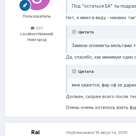
Под "остаться БА" ты подра
Пользователь
Нет, я имел в виду - никаких та
437
Цитата
Location:
Нижний
Новгород
Замени огнеметы мельтами. Н
Да, спасибо, как минимум один 
Цитата
мне кажется, фир оф зе дарк
Должен, скорее всего после те
Очень-очень хотелось взять фур
Rai
Опубликовано
16 августа, 2010