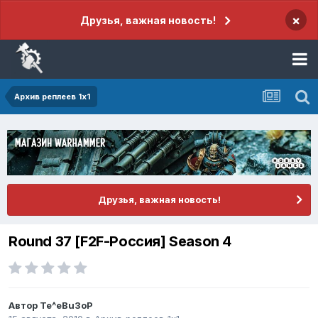
×
Друзья, важная новость!
Архив реплеев 1x1
Друзья, важная новость!
Round 37 [F2F-Россия] Season 4
Автор
Te^eBu3oР