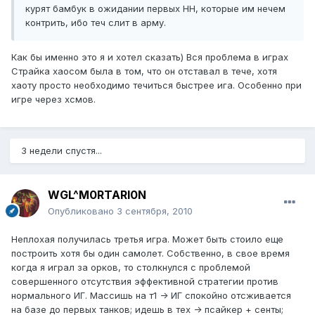
курят бамбук в ожидании первых HH, которые им нечем
контрить, ибо теч слит в арму.
Как бы именно это я и хотел сказать) Вся проблема в играх
Страйка хаосом была в том, что он отставал в тече, хотя
хаоту просто необходимо течиться быстрее ига. Особенно при
игре через хсмов.
3 недели спустя...
WGL^M0RTARI0N
Опубликовано
3 сентября, 2010
Неплохая получилась третья игра. Может быть стоило еще
построить хотя бы один самолет. Собственно, в свое время
когда я играл за орков, то столкнулся с проблемой
совершенного отсутствия эффективной стратегии против
нормального ИГ. Массишь на т1 -> ИГ спокойно отсживается
на базе до первых танков; идешь в тех -> псайкер + сенты;