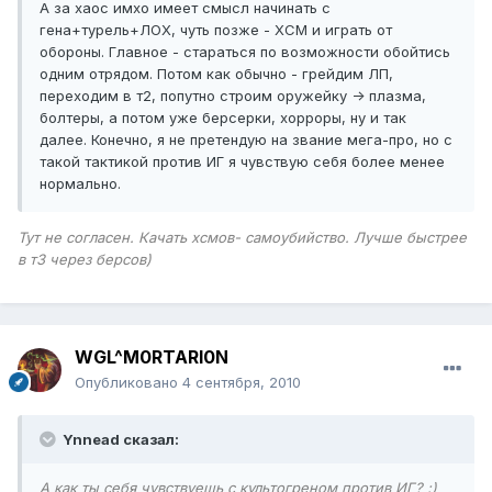
А за хаос имхо имеет смысл начинать с
гена+турель+ЛОХ, чуть позже - ХСМ и играть от
обороны. Главное - стараться по возможности обойтись
одним отрядом. Потом как обычно - грейдим ЛП,
переходим в т2, попутно строим оружейку -> плазма,
болтеры, а потом уже берсерки, хорроры, ну и так
далее. Конечно, я не претендую на звание мега-про, но с
такой тактикой против ИГ я чувствую себя более менее
нормально.
Тут не согласен. Качать хсмов- самоубийство. Лучше быстрее
в т3 через берсов)
WGL^M0RTARI0N
Опубликовано
4 сентября, 2010
Ynnead сказал:
А как ты себя чувствуешь с культогреном против ИГ? :)