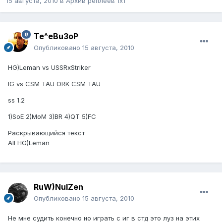
15 августа, 2010
в
Архив реплеев 1x1
Te^eBu3oР
Опубликовано
15 августа, 2010
HG)Leman vs USSRxStriker
IG vs CSM TAU ORK CSM TAU
ss 1.2
1)SoE 2)MoM 3)BR 4)QT 5)FC
Раскрывающийся текст
All HG)Leman
RuW)NulZen
Опубликовано
15 августа, 2010
Не мне судить конечно но играть с иг в стд это луз на этих