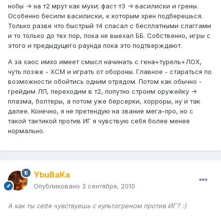
нобы -> на т2 мрут как мухи; фаст т3 -> василиски и грены.
Особенно бесили василиски, к которым хрен подберешься.
Только разве что быстрый т4 спасал с бесплатными слаггами
и то только до тех пор, пока не выехал ББ. Собственно, игры с
этого и предыдущего раунда пока это подтверждают.
А за хаос имхо имеет смысл начинать с гена+турель+ЛОХ,
чуть позже - ХСМ и играть от обороны. Главное - стараться по
возможности обойтись одним отрядом. Потом как обычно -
грейдим ЛП, переходим в т2, попутно строим оружейку ->
плазма, болтеры, а потом уже берсерки, хорроры, ну и так
далее. Конечно, я не претендую на звание мега-про, но с
такой тактикой против ИГ я чувствую себя более менее
нормально.
YbuBaKa
Опубликовано
3 сентября, 2010
А как ты себя чувствуешь с культогреном против ИГ? :)