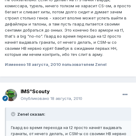
комиссара, турель, ничего толком не харасит CS-ом, а просто
бегает и сливает хиты, потом долго сидит и думает зачем
строил столько генов - хаосит вполне может успеть выйти в
дефайлеры и талоны, а там пусть гвард пытается своими
сентами добраться до онных. Это конечно без армори на t1,
that's a big "no-no". Гвард во время перехода на t2 просто
начнёт выдавать гранаты, от нечего делать, и CSM-ы со
своими HB нервно курят бамбук в ожидании первых HH,
которые им нечем контрить, ибо теч слит в арму.
Изменено
18 августа, 2010
пользователем Zenel
IMS^Scouty
Опубликовано
18 августа, 2010
Zenel сказал:
Гвард во время перехода на t2 просто начнёт выдавать
гранаты, от нечего делать, и CSM-ы со своими HB нервно