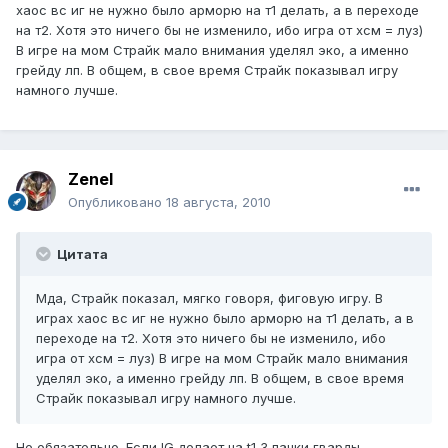
хаос вс иг не нужно было арморю на т1 делать, а в переходе
на т2. Хотя это ничего бы не изменило, ибо игра от хсм = луз)
В игре на мом Страйк мало внимания уделял эко, а именно
грейду лп. В общем, в свое время Страйк показывал игру
намного лучше.
Zenel
Опубликовано
18 августа, 2010
Цитата
Мда, Страйк показал, мягко говоря, фиговую игру. В
играх хаос вс иг не нужно было арморю на т1 делать, а в
переходе на т2. Хотя это ничего бы не изменило, ибо
игра от хсм = луз) В игре на мом Страйк мало внимания
уделял эко, а именно грейду лп. В общем, в свое время
Страйк показывал игру намного лучше.
Не обязательно. Если IG делает на t1 3 пачки гварды,