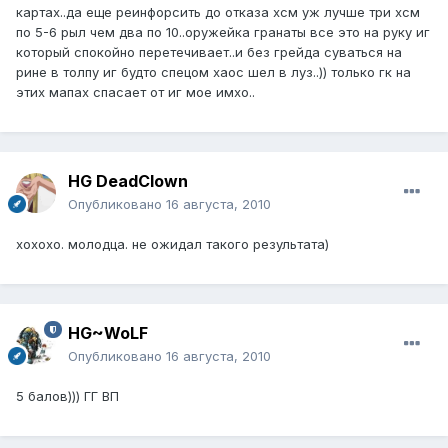
картах..да еще реинфорсить до отказа хсм уж лучше три хсм
по 5-6 рыл чем два по 10..оружейка гранаты все это на руку иг
который спокойно перетечивает..и без грейда суваться на
рине в толпу иг будто спецом хаос шел в луз..)) только гк на
этих мапах спасает от иг мое имхо..
HG DeadClown
Опубликовано
16 августа, 2010
хохохо. молодца. не ожидал такого результата)
HG~WoLF
Опубликовано
16 августа, 2010
5 балов))) ГГ ВП