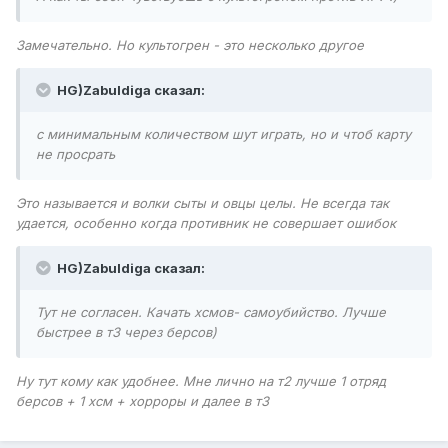
Замечательно. Но культогрен - это несколько другое
HG)Zabuldiga сказал:
с минимальным количеством шут играть, но и чтоб карту
не просрать
Это называется и волки сыты и овцы целы. Не всегда так
удается, особенно когда противник не совершает ошибок
HG)Zabuldiga сказал:
Тут не согласен. Качать хсмов- самоубийство. Лучше
быстрее в т3 через берсов)
Ну тут кому как удобнее. Мне лично на т2 лучше 1 отряд
берсов + 1 хсм + хорроры и далее в т3