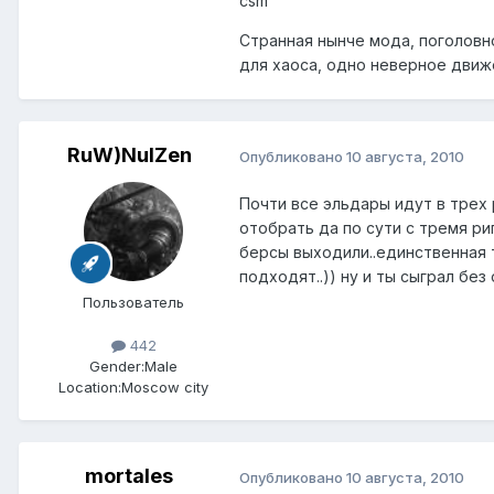
csm
Странная нынче мода, поголовно
для хаоса, одно неверное движе
RuW)NulZen
Опубликовано
10 августа, 2010
Почти все эльдары идут в трех р
отобрать да по сути с тремя ри
берсы выходили..единственная т
подходят..)) ну и ты сыграл без 
Пользователь
442
Gender:
Male
Location:
Moscow city
mortales
Опубликовано
10 августа, 2010