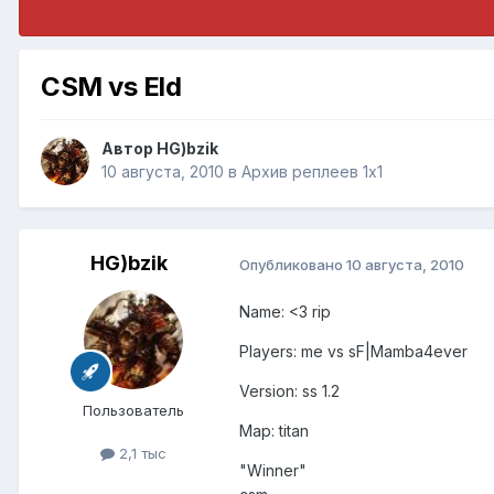
CSM vs Eld
Автор
HG)bzik
10 августа, 2010
в
Архив реплеев 1x1
HG)bzik
Опубликовано
10 августа, 2010
Name: <3 rip
Players: me vs sF|Mamba4ever
Version: ss 1.2
Пользователь
Map: titan
2,1 тыс
"Winner"