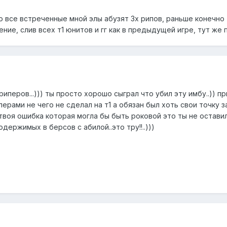
 все встреченные мной элы абузят 3х рипов, раньше конечно 
ние, слив всех т1 юнитов и гг как в предыдущей игре, тут же 
иперов...))) ты просто хорошо сыграл что убил эту имбу..)) пр
перами не чего не сделал на т1 а обязан был хоть свои точку 
воя ошибка которая могла бы быть роковой это ты не оставил
одержимых в берсов с абилой..это тру!!..)))