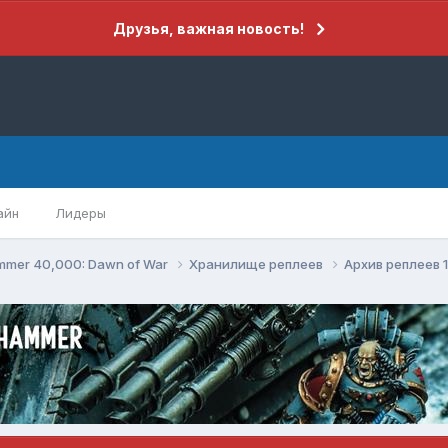
Друзья, важная новость!
айн
Лидеры
mer 40,000: Dawn of War
Хранилище реплеев
Архив реплеев 