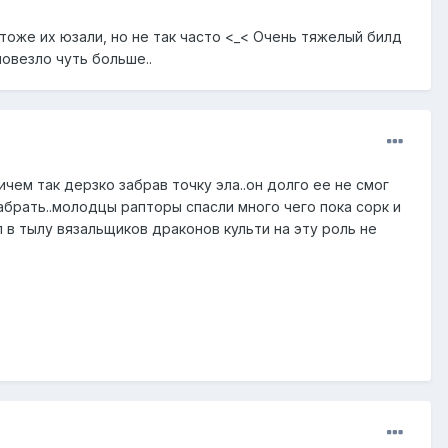
тоже их юзали, но не так часто <_< Очень тяжелый билд
повезло чуть больше..
ичем так дерзко забрав точку эла..он долго ее не смог
забрать..молодцы рапторы спасли много чего пока сорк и
 в тылу вязальщиков драконов культи на эту роль не