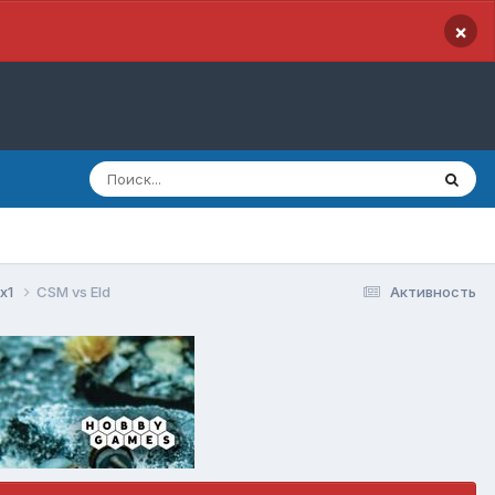
×
1x1
CSM vs Eld
Активность