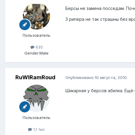
Берсы не замена посседам. Поче
3 рипера не так страшны без вр
Пользователь
635
Gender:
Male
RuWlRamRoud
Опубликовано
10 августа, 2010
Шикарная у берсов абилка. Ещё-
Пользователь
1,1 тыс