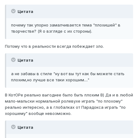
Цитата
почему так упорно замалчивается тема "плохишей" в
творчестве? (Я о взгляде с их стороны).
Потому что в реальности всегда побеждает зло.
Цитата
а не забавы в стиле "ну вот вы тут как бы можете стать
плохим,но лучше все таки хорошим...."
В КотОРе реально выгоднее было быть плохим В) Да и в любой
мало-мальски нормальной ролевухе играть "по плохому"
реально интересно, а в глобалках от Парадокса играть "по
хорошему" вообще невозможно.
Цитата