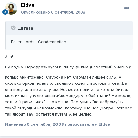
Eldve
Опубликовано
6 сентября, 2008
Цитата
Fallen Lords : Condemnation
Ага!
Ну ладно. Перефразируем в книгу-фильм (известный многим):
Кольцо уничтожено. Саурона нет. Саруман лишен силы. А
сколько орков полегло, сколько людей с востока и юга. Да,
они получили по заслугам. Но, может они и не хотели бится,
мож их назгулы\погонщики\командиры в бой гнали? Но месть,
хоть и "правильная" - тоже зло. Поступить "по доброму" в
такой ситуации невозможно, поэтому Высшее Добро, которое
так любят Тау, остается путем. А не целью.
Изменено
6 сентября, 2008
пользователем Eldve