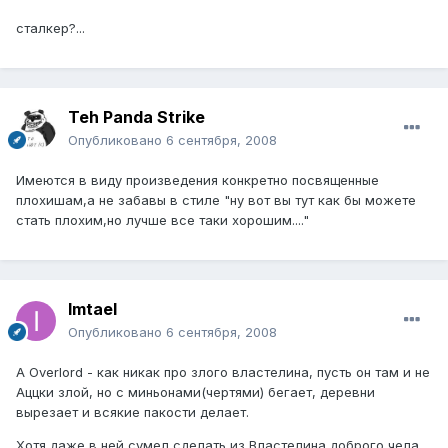
сталкер?...
Teh Panda Strike
Опубликовано
6 сентября, 2008
Имеются в виду произведения конкретно посвященные
плохишам,а не забавы в стиле "ну вот вы тут как бы можете
стать плохим,но лучше все таки хорошим...."
Imtael
Опубликовано
6 сентября, 2008
А Overlord - как никак про злого властелина, пусть он там и не
Аццки злой, но с миньонами(чертями) бегает, деревни
вырезает и всякие пакости делает.
Хотя даже в ней сумел сделать из Властелина доброго чела,