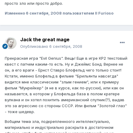
просто зло или просто добро.
Изменено
6 сентября, 2008
пользователем Il Furioso
Jack the great mage
Опубликовано
6 сентября, 2008
Прекрасная игра "Evil Genius". Вещь! Еще в игре КР2 текстовый
квест с патчем каким-то есть. Ну и Джеймс Бонд. Вернее не
он, а его враги - Ернст Ставро Блофельд чего только стоит!
Кстати, именно Блофельд в фильме "Брильянты навсегда"
видится мне классическим "злым гением", или к примеру
фильм "Мунрейкер" (я не в курсе, как по-русски), или как он
называется, в котором у Блофельда база в полом кратере
вулкана и он хотел похитить американский спутник(?), выдав
это за агрессию со стороны СССР. Или фильм "Золотой глаз"
- тоже шедевр.
Вобщем тема зла, подкрепленноого интеллектуально,
материально и индустриально раскрыта в достаточном