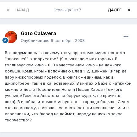
НАЗАД
Страница 1 из 7
ДАЛЕЕ
Gato Calavera
Опубликовано
6 сентября, 2008
Вот подумалось - а почему так упорно замалчивается тема
"плохишей" в творчестве? (Я о взгляде с их стороны). В
голливудском кино - 0. В качественном кино - не намного
больше. Комп. игры - вспоминаю Блад 1-2, Данжен Кипер да
пару низкопробных поделок. В книгах - единицы, как в
ширпотребе, так и в качественных. В книгах о Вахе с натяжкой
можно отнести Повелителя Ночи и Пешек Хаоса (Темного
ученика/Темного Апостола не берусь судить, не прочитал
пока). В изобразительном искусстве - гораздо больше. С чем
это, по вашему, связано - со сложностями исполнения или с
опасениями, что "народ не поймет, народу не нужно такое
творчество"?