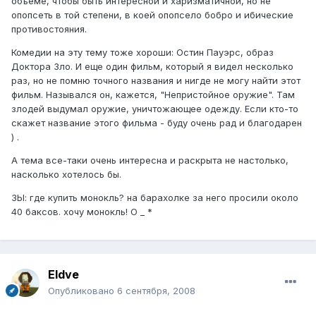
объеме, чтобы быть интересной и харизматичной, но не
опопсеть в той степени, в коей опопсело бобро и ибические
противостояния.
Комедии на эту тему тоже хороши: Остин Пауэрс, образ
Доктора Зло. И еще один фильм, который я видел несколько
раз, но не помню точного названия и нигде не могу найти этот
фильм. Назывался он, кажется, "Непристойное оружие". Там
злодей выдумал оружие, уничтожающее одежду. Если кто-то
скажет название этого фильма - буду очень рад и благодарен
) .
А тема все-таки очень интересна и раскрыта не настолько,
насколько хотелось бы.
ЗЫ: где купить монокль? на барахолке за него просили около
40 баксов. хочу монокль! О _ *
Eldve
Опубликовано
6 сентября, 2008