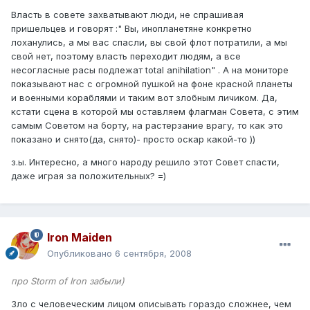
Власть в совете захватывают люди, не спрашивая
пришельцев и говорят :" Вы, инопланетяне конкретно
лоханулись, а мы вас спасли, вы свой флот потратили, а мы
свой нет, поэтому власть переходит людям, а все
несогласные расы подлежат total anihilation" . А на мониторе
показывают нас с огромной пушкой на фоне красной планеты
и военными кораблями и таким вот злобным личиком. Да,
кстати сцена в которой мы оставляем флагман Совета, с этим
самым Советом на борту, на растерзание врагу, то как это
показано и снято(да, снято)- просто оскар какой-то ))
з.ы. Интересно, а много народу решило этот Совет спасти,
даже играя за положительных? =)
Iron Maiden
Опубликовано
6 сентября, 2008
про Storm of Iron забыли)
Зло с человеческим лицом описывать гораздо сложнее, чем