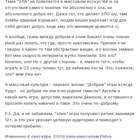
Тема "ЗЛА" не появляется в массовом исскустве и-за
отсутствия самого понятия. Ни абсолютного зла, ни
абсолютного добра нет. Даже тот, кто делает ЗЛО (ну, там
бомбы ядерные взрывает, людям кишки вырезает итд) для
себя делает добро, ведь ему это минимум нравится =).
А вообще, грань между добром и злом бывает очень тонкая.
Иной раз понять, что где, просто невозможно. Причем я не
говорю о каких-то там обстрактных вещах, а о вполне земных.
Вот мне скорость интернета жутко понизили. Зло это?
Конечно, зло! Но с другой стороны - я, вместо того, чтобы
играть в CS сижу теперь тут, да набиваю посты. Это, скажите,
зло?
ага!
Уже нет.
А массовая культура - зеркало жизни. "Добрые" игры всегда
будут - но добрые ли они в исходном смысле? Ангелы в
какой-нить игре, допустим, вырезали демонов, и оставшихся
бросили кипеть навечно в лаве. Это очень по-доброму.
P.S. Да, и не забываем, "злые" игры получают ретинг минимум
12+, а это уже урезает целевую аудиторию и приводит к
потерям прибыли...
Изменено
6 сентября, 2008
пользователем Eldve