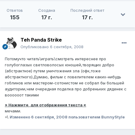
Ответов
Создана
Последний ответ
155
17 г.
17 г.
Teh Panda Strike
Опубликовано
6 сентября, 2008
Потомучто читать\играть\смотреть интереснее про
голубоглазых светловолосых юношей,творящих добро
(абстрактное) путем уничтожения зла (офк,тоже
абстрактного).Думаю, фильм с повелителем каких-нибудь
гоблинов или мастером-сотонистом не собрал бы большей
аудитории,чем очередная поделка про добреньких дяденек с
воооооот такими
» Нажмите, для отображения текста «
мечами.
=\
Изменено
6 сентября, 2008
пользователем BunnyStyle