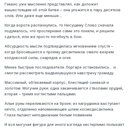
Гэввис уже мысленно представлял, как доложит
вышестоящим об этой битве – она уложится в пару десятков
слов. Или даже еще меньше…
Когда ворота распахнулись, то Несущему Слово сначала
подумалось, что проспериане сами это поняли, и решили
сдаться, или же просто погибнуть в бою.
Абсурдность мысли подтвердилась мгновением спустя –
когда бросившихся к проему десантников смело вихрем
колдовской силы, снарядов и огня.
Менее быстрые последователи Лоргара остановились… и
смогли рассмотреть выдвинувшуюся навстречу громаду.
Массивный, обтекаемый корпус, блестящий синевой и
золотом. Могучие руки; одна заканчивается стволами орудий,
вторая – тремя когтистыми пальцами.
Алые руны переливаются на броне; из нагрудника выступает
нечто, отдаленно напоминающее шлем космодесантника.
Глаза пылают неподвижным белым пламенем.
И вся могучая фигура для
иного
взгляда нестерпимо полыхает