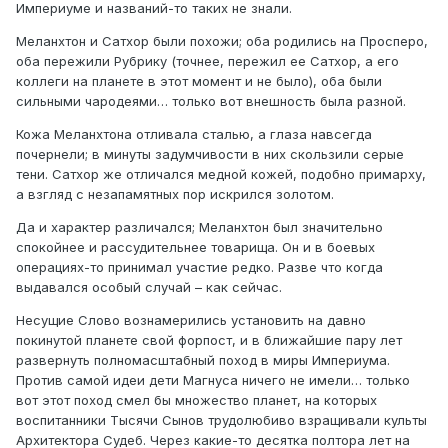
Империуме и названий-то таких не знали.
Меланхтон и Сатхор были похожи; оба родились на Просперо,
оба пережили Рубрику (точнее, пережил ее Сатхор, а его
коллеги на планете в этот момент и не было), оба были
сильными чародеями… только вот внешность была разной.
Кожа Меланхтона отливала сталью, а глаза навсегда
почернели; в минуты задумчивости в них скользили серые
тени. Сатхор же отличался медной кожей, подобно примарху,
а взгляд с незапамятных пор искрился золотом.
Да и характер различался; Меланхтон был значительно
спокойнее и рассудительнее товарища. Он и в боевых
операциях-то принимал участие редко. Разве что когда
выдавался особый случай – как сейчас.
Несущие Слово вознамерились установить на давно
покинутой планете свой форпост, и в ближайшие пару лет
развернуть полномасштабный поход в миры Империума.
Против самой идеи дети Магнуса ничего не имели… только
вот этот поход смел бы множество планет, на которых
воспитанники Тысячи Сынов трудолюбиво взращивали культы
Архитектора Судеб. Через какие-то десятка полтора лет на