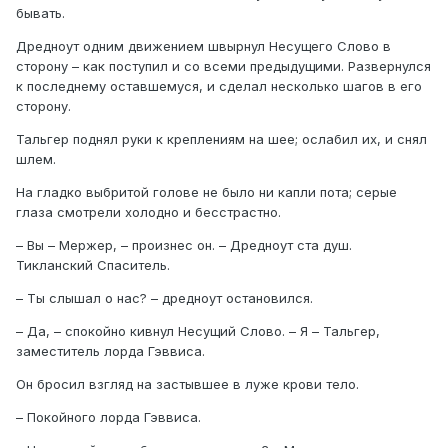
бывать.
Дредноут одним движением швырнул Несущего Слово в
сторону – как поступил и со всеми предыдущими. Развернулся
к последнему оставшемуся, и сделал несколько шагов в его
сторону.
Тальгер поднял руки к креплениям на шее; ослабил их, и снял
шлем.
На гладко выбритой голове не было ни капли пота; серые
глаза смотрели холодно и бесстрастно.
– Вы – Мержер, – произнес он. – Дредноут ста душ.
Тикланский Спаситель.
– Ты слышал о нас? – дредноут остановился.
– Да, – спокойно кивнул Несущий Слово. – Я – Тальгер,
заместитель лорда Гэввиса.
Он бросил взгляд на застывшее в луже крови тело.
– Покойного лорда Гэввиса.