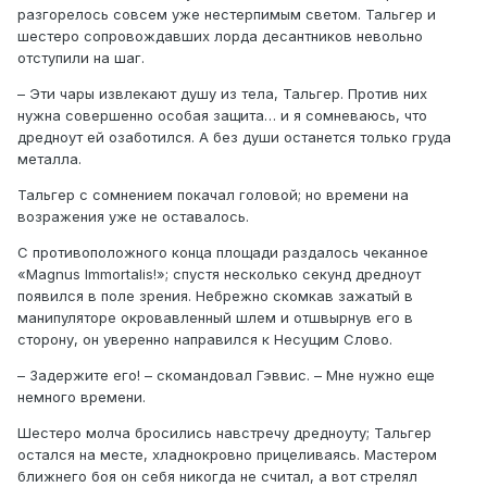
разгорелось совсем уже нестерпимым светом. Тальгер и
шестеро сопровождавших лорда десантников невольно
отступили на шаг.
– Эти чары извлекают душу из тела, Тальгер. Против них
нужна совершенно особая защита… и я сомневаюсь, что
дредноут ей озаботился. А без души останется только груда
металла.
Тальгер с сомнением покачал головой; но времени на
возражения уже не оставалось.
С противоположного конца площади раздалось чеканное
«Magnus Immortalis!»; спустя несколько секунд дредноут
появился в поле зрения. Небрежно скомкав зажатый в
манипуляторе окровавленный шлем и отшвырнув его в
сторону, он уверенно направился к Несущим Слово.
– Задержите его! – скомандовал Гэввис. – Мне нужно еще
немного времени.
Шестеро молча бросились навстречу дредноуту; Тальгер
остался на месте, хладнокровно прицеливаясь. Мастером
ближнего боя он себя никогда не считал, а вот стрелял