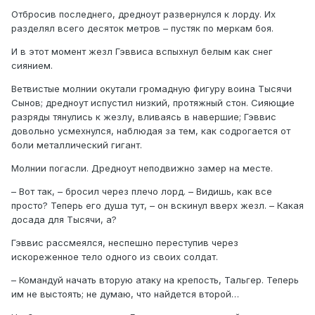
Отбросив последнего, дредноут развернулся к лорду. Их
разделял всего десяток метров – пустяк по меркам боя.
И в этот момент жезл Гэввиса вспыхнул белым как снег
сиянием.
Ветвистые молнии окутали громадную фигуру воина Тысячи
Сынов; дредноут испустил низкий, протяжный стон. Сияющие
разряды тянулись к жезлу, вливаясь в навершие; Гэввис
довольно усмехнулся, наблюдая за тем, как содрогается от
боли металлический гигант.
Молнии погасли. Дредноут неподвижно замер на месте.
– Вот так, – бросил через плечо лорд. – Видишь, как все
просто? Теперь его душа тут, – он вскинул вверх жезл. – Какая
досада для Тысячи, а?
Гэввис рассмеялся, неспешно переступив через
искореженное тело одного из своих солдат.
– Командуй начать вторую атаку на крепость, Тальгер. Теперь
им не выстоять; не думаю, что найдется второй…