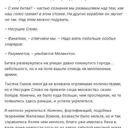
– С кем битва? – частью сознания мы размышляем над тем, как
наш голос гремит в этом отсеке. На других кораблях он звучит
не так. Над этим можно подумать.
– Несущие Слово.
– Фанатики, – отвечаем мы. – Надо взять побольше особых
снарядов.
– Разумеется, – улыбается Меланхтон
.
Битва развернулась на улицах давно покинутого города…
небольшого, но и на поле вышли отнюдь не миллионные
армии.
Тысяча Сынов никогда не воевала огромными количествами,
но и Несущие Слово не привели сюда множество своих
бойцов. Конечно, их было куда больше, чем проспериан, но те
появились здесь раньше, и успели укрепиться.
И неплохо укрепиться. Конечно, фортификаций, подобных
творениям Железных Воинов, возвести было нельзя, но и так
справились более чем неплохо; благо уже имелась база в
виде дома-крепости кого-то из давно забытой местной знати.