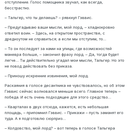
отступление. Голос помощника звучал, как всегда,
бесстрастно.
– Тальгер, что ты делаешь? – рявкнул Гэввис.
– Предугадываю ваши мысли, мой лорд, – хладнокровно
ответил воин. – Здесь, на открытом пространстве, с
дредноутом не справиться; а если мы отступим, то…
– То он последует за нами на улицы, где возможностей
маневра больше, – закончил фразу лорд. – Да, тогда будет
легче… Ты действительно угадал мои мысли, Тальгер. Но это
не повод действовать без приказа.
– Приношу искренние извинения, мой лорд.
Раскаяния в голосе десантника не чувствовалось, но об этом
Гэввис сейчас волновался меньше всего. Главное теперь –
победа. И есть очень подходящее для этого средство…
– Кварталах в двух отсюда, кажется, есть небольшая
площадь, – припомнил Гэввис. – Прикажи – пусть заманят его
туда. А я подготовлю сюрприз…
– Колдовство, мой лорд? – вот теперь в голосе Тальгера