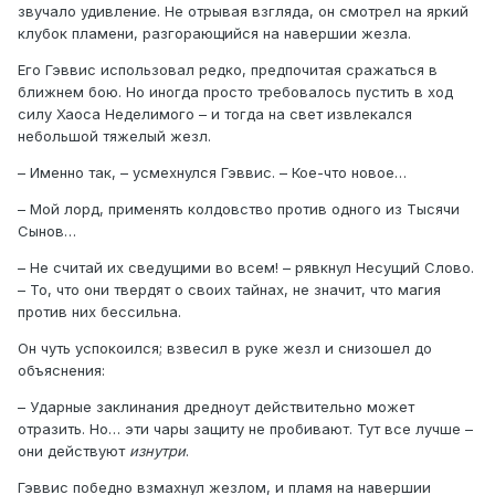
звучало удивление. Не отрывая взгляда, он смотрел на яркий
клубок пламени, разгорающийся на навершии жезла.
Его Гэввис использовал редко, предпочитая сражаться в
ближнем бою. Но иногда просто требовалось пустить в ход
силу Хаоса Неделимого – и тогда на свет извлекался
небольшой тяжелый жезл.
– Именно так, – усмехнулся Гэввис. – Кое-что новое…
– Мой лорд, применять колдовство против одного из Тысячи
Сынов…
– Не считай их сведущими во всем! – рявкнул Несущий Слово.
– То, что они твердят о своих тайнах, не значит, что магия
против них бессильна.
Он чуть успокоился; взвесил в руке жезл и снизошел до
объяснения:
– Ударные заклинания дредноут действительно может
отразить. Но… эти чары защиту не пробивают. Тут все лучше –
они действуют
изнутри
.
Гэввис победно взмахнул жезлом, и пламя на навершии