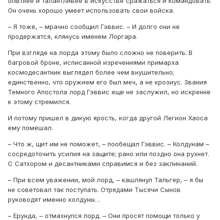
опытнее и талантливее в искусстве сражаться и командовать.
Он очень хорошо умеет использовать свои войска.
– Я тоже, – мрачно сообщил Гэввис. – И долго они не
продержатся, клянусь именем Лоргара.
При взгляде на лорда этому было сложно не поверить. В
багровой броне, исписанной изречениями примарха
космодесантник выглядел более чем внушительно;
единственно, что оружием его был меч, а не крозиус. Звания
Темного Апостола лорд Гэввис еще не заслужил, но искренне
к этому стремился.
И потому пришел в дикую ярость, когда другой Легион Хаоса
ему помешал.
– Что ж, щит им не поможет, – пообещал Гэввис. – Колдунам –
сосредоточить усилия на защите; рано или поздно она рухнет.
С Сатхором и десантниками справимся и без заклинаний.
– При всем уважении, мой лорд, – кашлянул Тальгер, – я бы
не советовал так поступать. Отрядами Тысячи Сынов
руководят именно колдуны…
– Ерунда, – отмахнулся лорд. – Они просят помощи только у