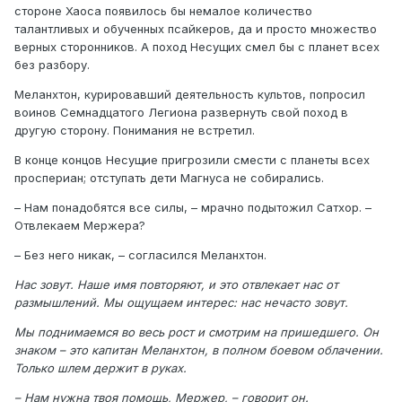
стороне Хаоса появилось бы немалое количество
талантливых и обученных псайкеров, да и просто множество
верных сторонников. А поход Несущих смел бы с планет всех
без разбору.
Меланхтон, курировавший деятельность культов, попросил
воинов Семнадцатого Легиона развернуть свой поход в
другую сторону. Понимания не встретил.
В конце концов Несущие пригрозили смести с планеты всех
проспериан; отступать дети Магнуса не собирались.
– Нам понадобятся все силы, – мрачно подытожил Сатхор. –
Отвлекаем Мержера?
– Без него никак, – согласился Меланхтон.
Нас зовут. Наше имя повторяют, и это отвлекает нас от
размышлений. Мы ощущаем интерес: нас нечасто зовут.
Мы поднимаемся во весь рост и смотрим на пришедшего. Он
знаком – это капитан Меланхтон, в полном боевом облачении.
Только шлем держит в руках.
– Нам нужна твоя помощь, Мержер, – говорит он.