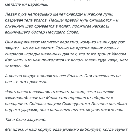
металле ни царапины.
Левая рука непрерывно мечет снаряды и жаркие лучи,
разрывая тела врагов. Пальцы правой чуть сжимаются – и
огненный шар срывается в полет, прожигая насквозь
вскинувшего болтер Несущего Слово.
Они выкрикивают молитвы; вероятно, кому-то из них даруют
защиту… но ее не хватит. Только не против наших особых
снарядов –предназначенных для тех, кто тоже тронут Хаосом.
Как жаль, что нам приходится их использовать куда чаще, чем
хотелось бы…
А врагов вокруг становится все больше. Они отвлеклись на
нас… и это правильно.
Часть нашего сознания отмечает резкие, злые вспышки
заклинаний: капитан Меланхтон перешел от обороны к
нападению. Сейчас колдуны Семнадцатого Легиона погибают
под его ударами, пока остальные пытаются уничтожить нас.
Так и было задумано.
Мы идем, и наш корпус едва уловимо вибрирует, когда звучит