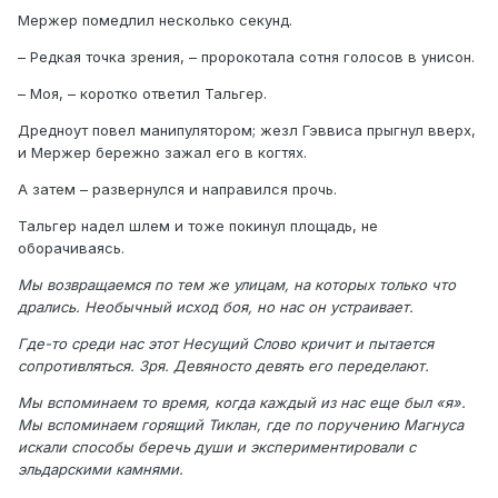
Мержер помедлил несколько секунд.
– Редкая точка зрения, – пророкотала сотня голосов в унисон.
– Моя, – коротко ответил Тальгер.
Дредноут повел манипулятором; жезл Гэввиса прыгнул вверх,
и Мержер бережно зажал его в когтях.
А затем – развернулся и направился прочь.
Тальгер надел шлем и тоже покинул площадь, не
оборачиваясь.
Мы возвращаемся по тем же улицам, на которых только что
дрались. Необычный исход боя, но нас он устраивает.
Где-то среди нас этот Несущий Слово кричит и пытается
сопротивляться. Зря. Девяносто девять его переделают.
Мы вспоминаем то время, когда каждый из нас еще был «я».
Мы вспоминаем горящий Тиклан, где по поручению Магнуса
искали способы беречь души и экспериментировали с
эльдарскими камнями.