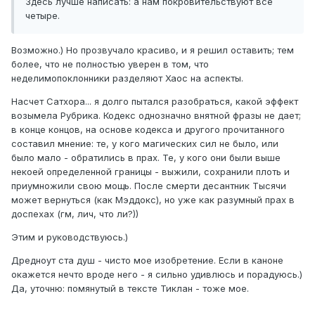
Здесь лучше написать: а нам покровительствуют все
четыре.
Возможно.) Но прозвучало красиво, и я решил оставить; тем
более, что не полностью уверен в том, что
неделимопоклонники разделяют Хаос на аспекты.
Насчет Сатхора... я долго пытался разобраться, какой эффект
возымела Рубрика. Кодекс однозначно внятной фразы не дает;
в конце концов, на основе кодекса и другого прочитанного
составил мнение: те, у кого магических сил не было, или
было мало - обратились в прах. Те, у кого они были выше
некоей определенной границы - выжили, сохранили плоть и
приумножили свою мощь. После смерти десантник Тысячи
может вернуться (как Мэддокс), но уже как разумный прах в
доспехах (гм, лич, что ли?))
Этим и руководствуюсь.)
Дредноут ста душ - чисто мое изобретение. Если в каноне
окажется нечто вроде него - я сильно удивлюсь и порадуюсь.)
Да, уточню: помянутый в тексте Тиклан - тоже мое.