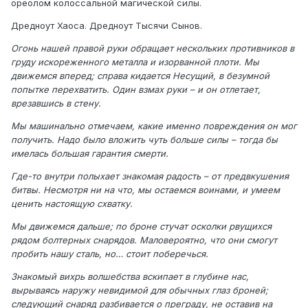
ореолом колоссальной магической силы.
Дредноут Хаоса. Дредноут Тысячи Сынов.
Огонь нашей правой руки обращает нескольких противников в
груду искореженного металла и изорванной плоти. Мы
движемся вперед; справа кидается Несущий, в безумной
попытке перехватить. Один взмах руки – и он отлетает,
врезавшись в стену.
Мы машинально отмечаем, какие именно повреждения он мог
получить. Надо было вложить чуть больше силы – тогда бы
имелась большая гарантия смерти.
Где-то внутри полыхает знакомая радость – от предвкушения
битвы. Несмотря ни на что, мы остаемся воинами, и умеем
ценить настоящую схватку.
Мы движемся дальше; по броне стучат осколки рвущихся
рядом болтерных снарядов. Маловероятно, что они смогут
пробить нашу сталь, но… стоит поберечься.
Знакомый вихрь волшебства вскипает в глубине нас,
вырываясь наружу невидимой для обычных глаз броней;
следующий снаряд разбивается о преграду, не оставив на