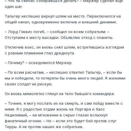
– Что ты сейчас собираешься делать? – Мержер сделал еще
один шаг.
Тальгер неспешно вернул шлем на место. Переключился на
общий канал, одновременно включив и внешний динамик.
– Лорд Гэввис погиб, – сообщил он всем собратьям. –
Отступаем к месту высадки. Объявляю отход с планеты.
Отключив вокс, он вновь снял шлем, встретившись взглядом
с ровным пламенем глаз дредноута.
– Почему? – осведомился Мержер.
– По всем расчетам, – неспешно ответил Тальгер, – если бы
мы и победили, то потеряли бы очень много людей. Я жизнями
своих солдат не рискую.
Он вновь мимолетно глянул на тело бывшего командира.
– Точнее, я могу послать их на смерть, и сам пойду вместе с
ними. Я с радостью отдам жизнь на Лоргара и Хаос
Неделимый, – на мгновение в серых глазах вспыхнул
фанатичный огонек. – Но – если это будет бой против слуг
Терры. А не против наших же собратьев.