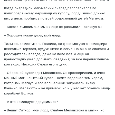
Когда очередной магический снаряд расплескался по
полупрозрачному мерцающему куполу, лорд Гэввис длинно
выругался, пройдясь по всей родословной детей Магнуса.
– Какого Жиллимана мы их еще не разбили? – рявкнул он.
– Хорошие командиры, мой лорд.
Тальгер, заместитель Гэввиса, на фоне могучего командира
несколько терялся, будучи ниже и легче. Но он был спокоен и
рассудителен всегда, даже на поле боя. А еще он
превосходно умел добывать сведения; за все перечисленное
командир Несущих Слово его и ценил.
– Обороной руководит Меланхтон. Он просперианин, и очень
мощный маг. Защитный купол – нечто подобное тем чарам,
которыми Магнус и его волшебники закрывали Тизку.
Конечно, Меланхтон – не примарх, но и у нас нет огневой мощи
кораблей Волков.
– А кто командует дерущимися?
– Вешат Сатхор, мой лорд. Слабее Меланхтона в магии, но