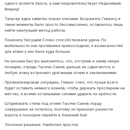
одного аспекта Хаоса, а нам покровительствует Неделимый.
Вперед!
Тальгер едва заметно пожал плечами. Возражать Гэввису в
такие моменты было просто бессмысленно; оставалось лишь
найти наилучший метод работы.
Поначалу Несущим Слово способствовала удача. По
мобильности они противника превосходили, и возможностей
для атаки у них было куда больше.
Но весьма быстро выяснилось, что, отступив и заняв некую
позицию, отряды Тысячи Сынов дальше не сдвигаются, и
любую атаку встречают ураганным огнем и заклинаниями.
Проанализировав ситуацию, Гэввис счел, что лучше всего
будет оставить немного воинов, чтобы держать проспериан на
местах, а всеми остальными силами ударить по крепости.
Штурмовать стены под огнем Тысячи Сынов лорду
совершенно не хотелось; поэтому он приказал разнести
ворота и поскорее перейти в ближний бой.
Логичное решение. Наиболее простое.