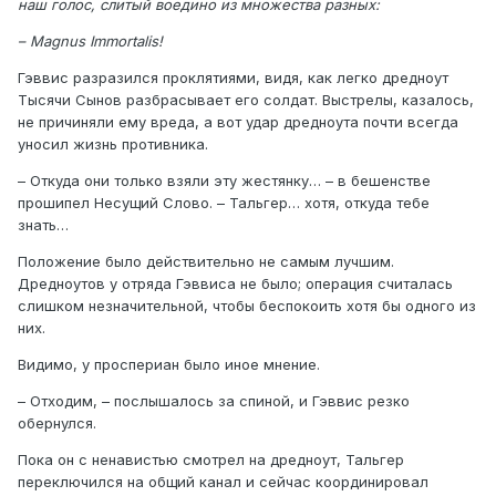
наш голос, слитый воедино из множества разных:
– Magnus Immortalis!
Гэввис разразился проклятиями, видя, как легко дредноут
Тысячи Сынов разбрасывает его солдат. Выстрелы, казалось,
не причиняли ему вреда, а вот удар дредноута почти всегда
уносил жизнь противника.
– Откуда они только взяли эту жестянку… – в бешенстве
прошипел Несущий Слово. – Тальгер… хотя, откуда тебе
знать…
Положение было действительно не самым лучшим.
Дредноутов у отряда Гэввиса не было; операция считалась
слишком незначительной, чтобы беспокоить хотя бы одного из
них.
Видимо, у проспериан было иное мнение.
– Отходим, – послышалось за спиной, и Гэввис резко
обернулся.
Пока он с ненавистью смотрел на дредноут, Тальгер
переключился на общий канал и сейчас координировал