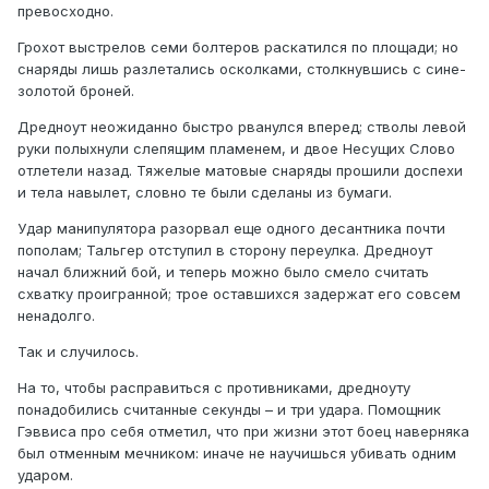
превосходно.
Грохот выстрелов семи болтеров раскатился по площади; но
снаряды лишь разлетались осколками, столкнувшись с сине-
золотой броней.
Дредноут неожиданно быстро рванулся вперед; стволы левой
руки полыхнули слепящим пламенем, и двое Несущих Слово
отлетели назад. Тяжелые матовые снаряды прошили доспехи
и тела навылет, словно те были сделаны из бумаги.
Удар манипулятора разорвал еще одного десантника почти
пополам; Тальгер отступил в сторону переулка. Дредноут
начал ближний бой, и теперь можно было смело считать
схватку проигранной; трое оставшихся задержат его совсем
ненадолго.
Так и случилось.
На то, чтобы расправиться с противниками, дредноуту
понадобились считанные секунды – и три удара. Помощник
Гэввиса про себя отметил, что при жизни этот боец наверняка
был отменным мечником: иначе не научишься убивать одним
ударом.