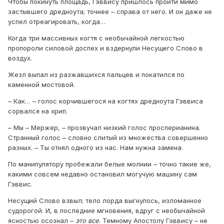
Чтобы покинуть площадь, Гэввису пришлось пройти мимо
застывшего дредноута; точнее – справа от него. И он даже не
успел отреагировать, когда…
Когда три массивных когтя с необычайной легкостью
пропороли силовой доспех и вздернули Несущего Слово в
воздух.
Жезл выпал из разжавшихся пальцев и покатился по
каменной мостовой.
– Как… – голос корчившегося на когтях дредноута Гэввиса
сорвался на хрип.
– Мы – Мержер, – прозвучал низкий голос просперианина.
Странный голос – словно слитый из множества совершенно
разных. – Ты отнял одного из нас. Нам нужна замена.
По манипулятору пробежали белые молнии – точно такие же,
какими совсем недавно остановил могучую машину сам
Гэввис.
Несущий Слово взвыл; тело лорда выгнулось, изломанное
судорогой. И, в последние мгновения, вдруг с необычайной
ясностью осознал –
это все
. Темному Апостолу Гэввису – не