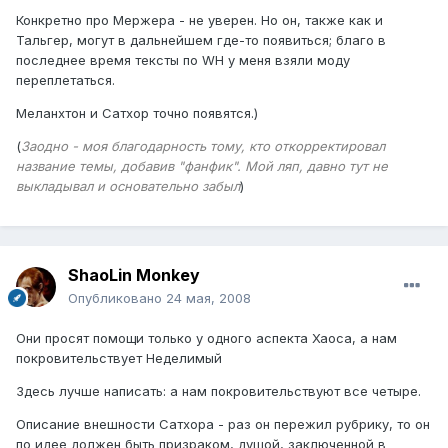
Конкретно про Мержера - не уверен. Но он, также как и
Тальгер, могут в дальнейшем где-то появиться; благо в
последнее время тексты по WH у меня взяли моду
переплетаться.
Меланхтон и Сатхор точно появятся.)
(
Заодно - моя благодарность тому, кто откорректировал
название темы, добавив "фанфик". Мой ляп, давно тут не
выкладывал и основательно забыл
)
ShaoLin Monkey
Опубликовано
24 мая, 2008
Они просят помощи только у одного аспекта Хаоса, а нам
покровительствует Неделимый
Здесь лучше написать: а нам покровительствуют все четыре.
Описание внешности Сатхора - раз он пережил рубрику, то он
по идее должен быть призраком, душой, заключенной в