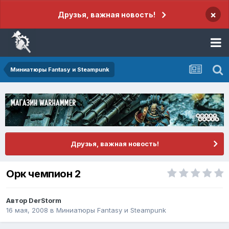
×
Друзья, важная новость!
Миниатюры Fantasy и Steampunk
Друзья, важная новость!
Орк чемпион 2
Автор
DerStorm
16 мая, 2008
в
Миниатюры Fantasy и Steampunk