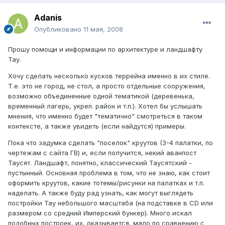
Adanis
Опубликовано
11 мая, 2008
Прошу помощи и информации по архитектуре и ландшафту
Тау.
Хочу сделать несколько кусков террейна именно в их стиле.
Т.е. это не город, не стол, а просто отдельные сооружения,
возможно объединенные одной тематикой (деревенька,
временный лагерь, укреп. район и т.п.). Хотел бы услышать
мнения, что именно будет "тематично" смотреться в таком
контексте, а также увидеть (если найдутся) примеры.
Пока что задумка сделать "поселок" круутов (3-4 палатки, по
чертежам с сайта ГВ) и, если получится, некий аванпост
Таусят. Ландшафт, понятно, классический Таусятский -
пустынный. Основная проблема в том, что не знаю, как стоит
оформить круутов, какие тотемы/рисунки на палатках и т.п.
наделать. А также буду рад узнать, как могут выглядеть
постройки Тау небольшого масштаба (на подставке в CD или
размером со средний Имперский бункер). Много искал
подобных построек, их, оказывается, мало по сравнению с