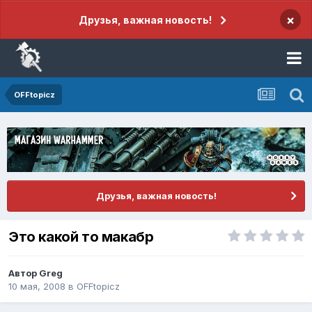
×
Друзья, важная новость!
OFFtopicz
Друзья, важная новость!
Это какой то макабр
Автор
Greg
10 мая, 2008
в
OFFtopicz