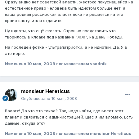
Сразу видно нет советской власти, жестоко покусившейся на
естественное право человека быть идиотом больше нет, а
наша родная российская власть пока не решается на это
право наступить и отдавить.
Ну идиоты, что ещё сказать. Страшно представить что
творилось в клоаке под название "ЖЖ", на День Победы.
На последей фотке - ультрапатриотки, а не идиотки. Да. Я в
это верю.
Изменено
10 мая, 2008
пользователем vsadnik
monsieur Hereticus
Опубликовано
10 мая, 2008
Вааагх! Да что это такое? Так, надо найти, где висит этот
плакат и связаться с администрацией. Щас я им вломаю. Есть
данные, откуда это?
Изменено
10 мая, 2008
пользователем monsieur Hereticus