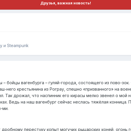
Друзья, важная новость!
y и Steampunk
мы – бойцы вагенбурга – гуляй-города, состоящего из пово-зок
раш-него крестьянина из Рограу, спешно «призванного» на во
л. Так дрожал, что наспинник его кирасы мелко звенел о мой н
ах. Ведь на наш вагенбург сейчас неслась тяжёлая конница. 
-ми.
т дробному перестуку копыт могучих рыцарских коней, огонь 