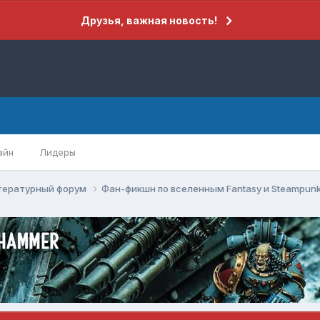
Друзья, важная новость!
айн
Лидеры
тературный форум
Фан-фикшн по вселенным Fantasy и Steampun