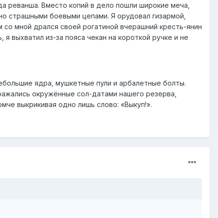
а реванша. Вместо копий в дело пошли широкие меча,
но страшными боевыми цепами. Я орудовал гизармой,
ом со мной дрался своей рогатиной вчерашний кресть-янин
 я выхватил из-за пояса чекан на короткой ручке и не
небольшие ядра, мушкетные пули и арбалетные болты.
 сражались окружённые сол-датами нашего резерва,
омче выкрикивая одно лишь слово: «Выкуп!».