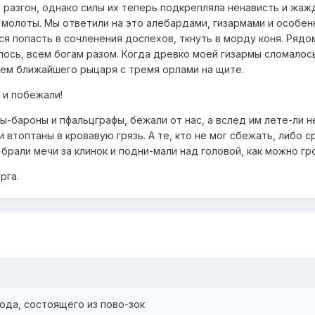
разгон, однако силы их теперь подкрепляла ненависть и жажд
молоты. Мы ответили на это алебардами, гизармами и особен
ся попасть в сочленения доспехов, ткнуть в морду коня. Ряд
лось, всем богам разом. Когда древко моей гизармы сломалось,
лем ближайшего рыцаря с тремя орлами на щите.
 и побежали!
ы-бароны и пфальцграфы, бежали от нас, а вслед им лете-ли 
и втоптаны в кровавую грязь. А те, кто не мог сбежать, либо
брали мечи за клинок и подни-мали над головой, как можно гр
рга.
рода, состоящего из пово-зок