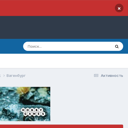
×
k
Вагенбург
Активность