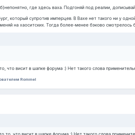
б)непонятно, где здесь ваха. Подгоняй под реалии, дописывай
бург, который супротив имперцев. В Вахе нет такого ни у одно
меняй на хаоситских. Тогда более-менее бэково смотрелось 
то, что висит в шапке форума :) Нет такого слова применитель
ователем Rommel
то то, что висит в шапке форума :) Нет такого слова примените