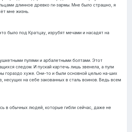
пальцами длинное древко ги-зармы. Мне было страшно, я
сёт мне жизнь.
 это было под Кратцау, изрубят мечами и насадят на
мушкетными пулями и арбалетными болтами. Этот
щихся следом. И пускай картечь лишь звенела, а пули
ы гораздо хуже. Они-то и были основной целью на-ших
, несущих на себе закованных в сталь воинов. Ведь всем
сь в обычных людей, которые гибли сейчас, даже не