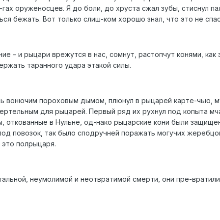
у-гах оруженосцев. Я до боли, до хруста сжал зубы, стиснул 
ься бежать. Вот только слиш-ком хорошо знал, что это не спа
ние – и рыцари врежутся в нас, сомнут, растопчут конями, как
ержать таранного удара этакой силы.
сь вонючим пороховым дымом, плюнул в рыцарей карте-чью, 
ертельным для рыцарей. Первый ряд их рухнул под копыта мча
, откованные в Нульне, од-нако рыцарские кони были защищен
под повозок, так было сподручней поражать могучих жеребцов
– это полрыцаря.
стальной, неумолимой и неотвратимой смерти, они пре-вратили