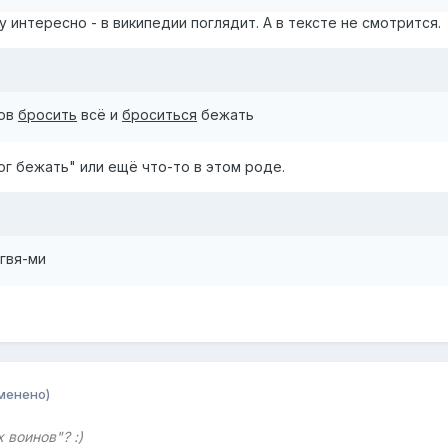
 интересно - в википедии поглядит. А в тексте не смотрится.
тов
бросить
всё и
броситься
бежать
ог бежать" или ещё что-то в этом роде.
гвя-ми
менено)
 воинов"? :)