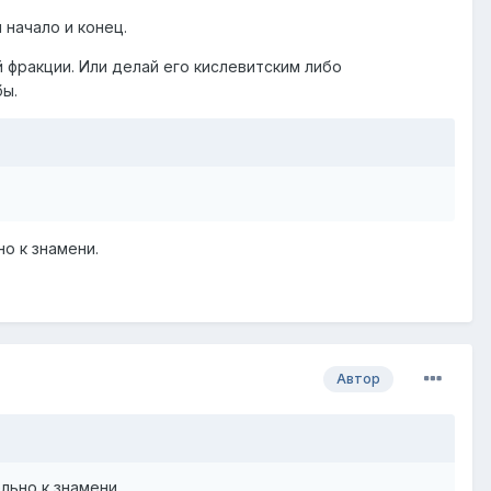
 начало и конец.
й фракции. Или делай его кислевитским либо
бы.
но к знамени.
Автор
льно к знамени.