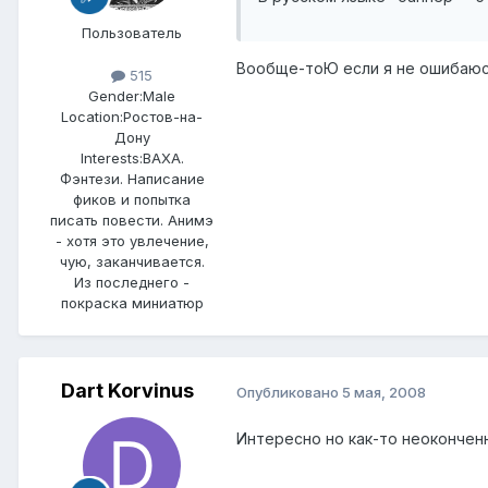
Пользователь
Вообще-тоЮ если я не ошибаюсь
515
Gender:
Male
Location:
Ростов-на-
Дону
Interests:
ВАХА.
Фэнтези. Написание
фиков и попытка
писать повести. Анимэ
- хотя это увлечение,
чую, заканчивается.
Из последнего -
покраска миниатюр
Dart Korvinus
Опубликовано
5 мая, 2008
Интересно но как-то неокончен