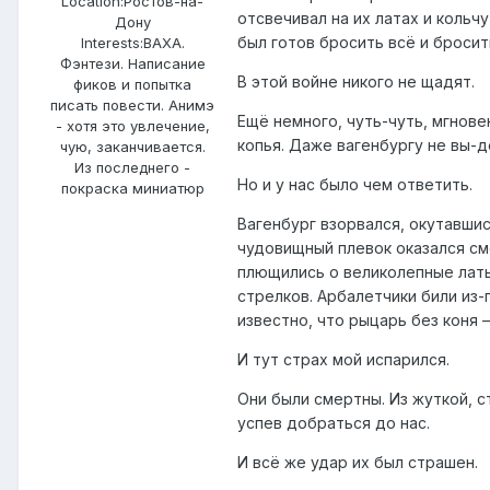
Location:
Ростов-на-
отсвечивал на их латах и кольч
Дону
был готов бросить всё и бросит
Interests:
ВАХА.
Фэнтези. Написание
В этой войне никого не щадят.
фиков и попытка
писать повести. Анимэ
Ещё немного, чуть-чуть, мгнове
- хотя это увлечение,
копья. Даже вагенбургу не вы-д
чую, заканчивается.
Из последнего -
Но и у нас было чем ответить.
покраска миниатюр
Вагенбург взорвался, окутавши
чудовищный плевок оказался см
плющились о великолепные латы
стрелков. Арбалетчики били из-
известно, что рыцарь без коня 
И тут страх мой испарился.
Они были смертны. Из жуткой, 
успев добраться до нас.
И всё же удар их был страшен.