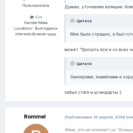
Пользователь
Думаю, уточнение излишне. Кому
424
Цитата
Gender:
Male
Location:
г. Волгодонск
Мне было страшно, я был го
Interests:
Всякая чушь
может "бросить всё и со всех н
Цитата
баннерами, знамёнами и хору
забыл стяги и штандарты :)
Rommel
Опубликовано
30 апреля, 2008
(из
Ммм, это не копипаст из "Божьих