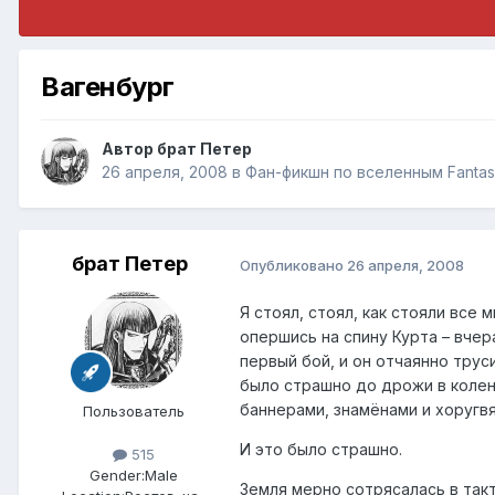
Вагенбург
Автор
брат Петер
26 апреля, 2008
в
Фан-фикшн по вселенным Fantas
брат Петер
Опубликовано
26 апреля, 2008
Я стоял, стоял, как стояли все 
опершись на спину Курта – вче
первый бой, и он отчаянно труси
было страшно до дрожи в коленк
баннерами, знамёнами и хоругвя
Пользователь
И это было страшно.
515
Gender:
Male
Земля мерно сотрясалась в так