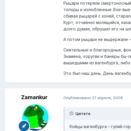
Рыцари потеряли смертоносный 
топоры и излюбленные бое-вые 
сбивая рыцарей с коней, старал
Курт, отчаянно молящийся, каза
долго думая, обрушил его на ш
А потом рыцари не выдержали –
Сиятельные и благородные, фон
Знамёна, хоругви и банеры бы-л
вышедшими из вагенбурга, либо 
Это был наш день. День вагенбу
Zamankur
Опубликовано
27 апреля, 2008
Цитата
бойцы вагенбурга – гуляй-го