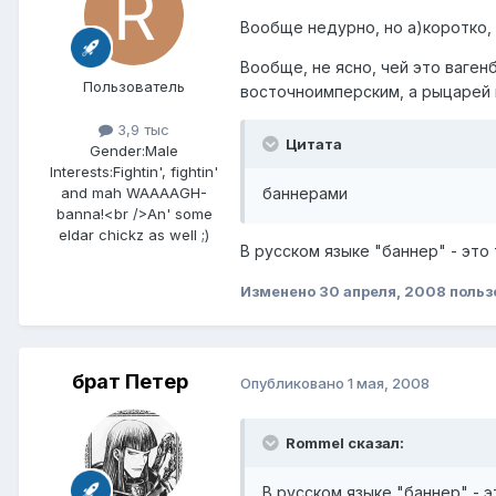
Вообще недурно, но а)коротко, 
Вообще, не ясно, чей это ваген
Пользователь
восточноимперским, а рыцарей 
3,9 тыс
Цитата
Gender:
Male
Interests:
Fightin', fightin'
баннерами
and mah WAAAAGH-
banna!<br />An' some
eldar chickz as well ;)
В русском языке "баннер" - это 
Изменено
30 апреля, 2008
польз
брат Петер
Опубликовано
1 мая, 2008
Rommel сказал:
В русском языке "баннер" - э