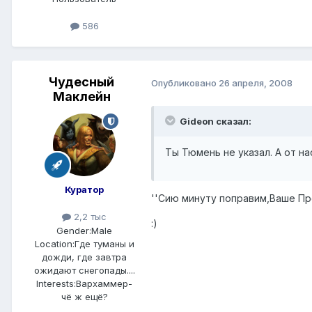
586
Чудесный
Опубликовано
26 апреля, 2008
Маклейн
Gideon сказал:
Ты Тюмень не указал. А от на
Куратор
''Сию минуту поправим,Ваше П
2,2 тыс
:)
Gender:
Male
Location:
Где туманы и
дожди, где завтра
ожидают снегопады....
Interests:
Вархаммер-
чё ж ещё?