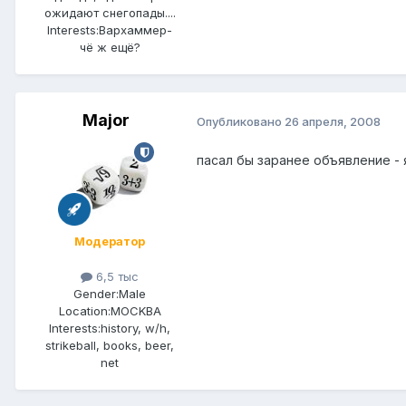
ожидают снегопады....
Interests:
Вархаммер-
чё ж ещё?
Major
Опубликовано
26 апреля, 2008
пасал бы заранее объявление - 
Модератор
6,5 тыс
Gender:
Male
Location:
MOCKBA
Interests:
history, w/h,
strikeball, books, beer,
net