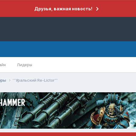
Друзья, важная новость!
айн
Лидеры
иры
''Уральский Re-Lictor''