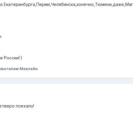
 из Екатеринбурга,Перми,Челябинска,конечно,Тюмени,даже,Маг
:
 России!:)
ователем Маклейн
четверо поехало!