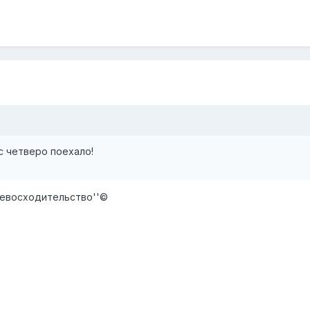
с четверо поехало!
ревосходительство''©