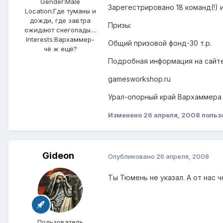
Gender:
Male
Зарегестрировано 18 команд(!)
Location:
Где туманы и
дожди, где завтра
Призы:
ожидают снегопады....
Interests:
Вархаммер-
Общий призовой фонд-30 т.р.
чё ж ещё?
Подробная информация на сайте
gamesworkshop.ru
Урал-опорный край Вархаммера в
Изменено
26 апреля, 2008
польз
Gideon
Опубликовано
26 апреля, 2008
Ты Тюмень не указал. А от нас 
Пользователь