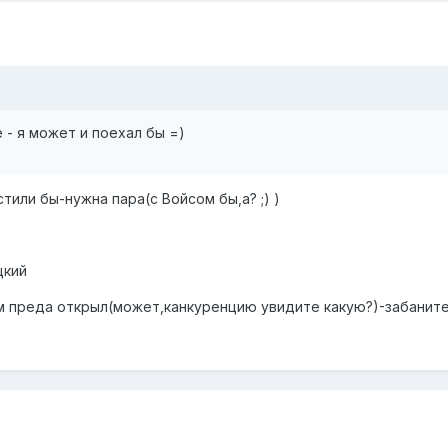
 - я может и поехал бы =)
стили бы-нужна пара(с Войсом бы,а? ;) )
цкий
ом преда открыл(может,канкуренцию увидите какую?)-забаните