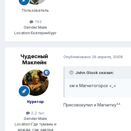
Пользователь
793
Gender:
Male
Location:
Екатеринбург
Чудесный
Опубликовано
26 апреля, 2008
Маклейн
John Gluck сказал:
хм и Магнитогорск <_<
Куратор
Присовокупил и Магнитку^^
2,2 тыс
Gender:
Male
Location:
Где туманы и
дожди, где завтра