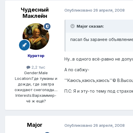
Чудесный
Опубликовано
26 апреля, 2008
Маклейн
Major сказал:
пасал бы заранее объявление
Куратор
Ну...в одного всё-равно не допу
2,2 тыс
А по сабжу-
Gender:
Male
Location:
Где туманы и
''Каюсъ,каюсъ,каюсъ''© В.Высо
дожди, где завтра
ожидают снегопады....
П.С: Я и эту-то тему под страх
Interests:
Вархаммер-
чё ж ещё?
Major
Опубликовано
26 апреля, 2008