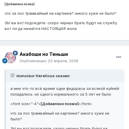
[Добавлено позже]
что за лох трамвайный на картинке? никого хуже не было?
ЗЫ вы вот подождите. скоро черных брать будут на службу.
вот тогда начнётся НАСТОЯЩАЯ жопа
Акабоши но Теньши
Опубликовано
23 апреля, 2008
monsieur Hereticus сказал:
а мне что-то всё время одни фидорасы за всякой куйнёй
попадались. не одного нормального за 5 лет не было
<font size="-4">
[Добавлено позже]
</font>
что за лох трамвайный на картинке? никого хуже не
было?
ЗЫ вы вот подождите. скоро черных брать будут на