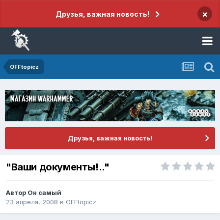
×
Друзья, важная новость!
OFFtopicz
Друзья, важная новость!
"Ваши документы!.."
Автор
Он самый
23 апреля, 2008
в
OFFtopicz