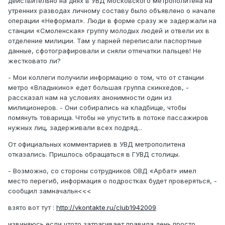
действительно на днях в УВД Московского метрополитена на
утренних разводах личному составу было объявлено о начале
операции «Неформал». Люди в форме сразу же задержали на
станции «Смоленская» группу молодых людей и отвели их в
отделение милиции. Там у парней переписали паспортные
данные, сфотографировали и сняли отпечатки пальцев! Не
жестковато ли?
- Мои коллеги получили информацию о том, что от станции
метро «Владыкино» едет большая группа скинхедов, -
рассказал нам на условиях анонимности один из
милиционеров. - Они собирались на кладбище, чтобы
помянуть товарища. Чтобы не упустить в потоке пассажиров
нужных лиц, задерживали всех подряд...
От официальных комментариев в УВД метрополитена
отказались. Пришлось обращаться в ГУВД столицы.
- Возможно, со стороны сотрудников ОВД «Арбат» имел
место перегиб, информация о подростках будет проверяться, -
сообщил замначальн<<<
взято вот тут :
http://vkontakte.ru/club1942009
извиняюсь,если чтото затрагивает правила,день просто