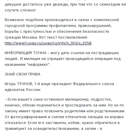
девушке досталось уже дважды, при том что со скинхэдом ее
спутать сложно!
Возможно подобное производиться в связи с комплексной
городской программы профилактики, правонарушений,
борьбы с преступностью и обеспечения безопасности
граждан Москвы. Вот текст постановления:
http://www1.uvao.ru/uvao/ru/info/n_103/o_3258
ИНФОРМАЦИЯ ТОЧНА - могу дать ссылки на пострадавших
людей.. И милиция не отрицает проводящейся операции под
названием "неформал".
ЗНАЙ СВОИ ПРАВА
Игорь ТРУНОВ, 1-й вице-президент Федерального союза
адвокатов России:
- Если вашего сына остановил милиционер, подросток,
конечно, обязан подчиниться и проследовать за ним. Но он по
закону имеет право позвонить родителям или родственникам.
От фотографирования и снятия отпечатков пальцев он вправе
отказаться. Если его заставили, избив, нужно обратиться в
травмпункт за освидетельствованием, а затем - в