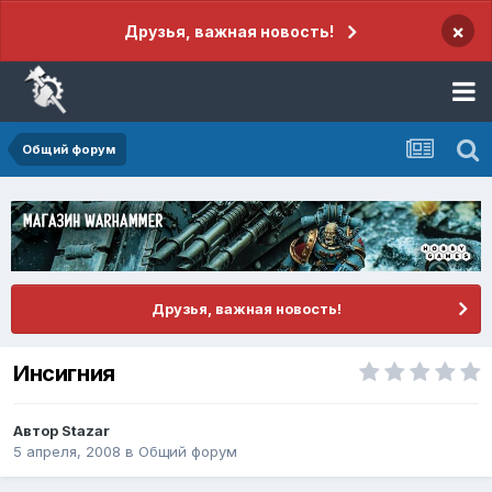
×
Друзья, важная новость!
Общий форум
Друзья, важная новость!
Инсигния
Автор
Stazar
5 апреля, 2008
в
Общий форум