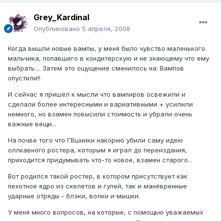
Grey_Kardinal
Опубликовано
5 апреля, 2008
Когда вышли новые вампы, у меня было чувство маленького
мальчика, попавшего в кондитерскую и не знающему что ему
выбрать.... Затем это ощущение сменилось на: Вампов
опустили!!
И сейчас я пришёл к мысли что вампиров освежили и
сделали более интересными и вариативными + усилили
немного, но взамен повысили стоимость и убрали очень
важные вещи...
На почве того что ГВшники накорню убили саму идею
оллкавного ростера, которым я играл до переиздания,
приходится придумывать что-то новое, взамен старого...
Вот родился такой ростер, в котором присутствует как
пехотное ядро из скелетов и гулей, так и манёвренные
ударные отряды - блэки, волки и мышки.
У меня много вопросов, на которые, с помощью уважаемых