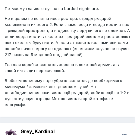
По-моему главного лучше на barded nightmare.
Но в целом не понятна идея ростера: отряды рыцарей
маленькие и их всего 2. Если знаменосца и лорда вести в них
- рыцарей пристрелят, а в одиночку лорд ничего не сломает. А
если лорда вести в скелетах - рыцарей опять же расстреляют
пока скелеты будут идти. А если атаковать волнами они сами
по себе ничего врагу не сделают (во всяком случае не окупят
217 очков за 5 моделей с одной раной).
Главная коробка скелетов хороша в пехотной армии, а в
такой выглядит перекаченной.
В общем по-моему надо убрать скелетов до необходимого
минимума / заменить ещё десятком гулей. На
освободившиеся очки взять ещё рыцарей, добить ещё по 1-2 в
существующие отряды. Можно взять второй катафалк/
варгульфа.
Grey_Kardinal