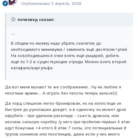
Опубликовано
5 апреля, 2008
почвовед сказал:
....
В общем по-моему надо убрать скелетов до
необходимого минимума / заменить ещё десятком гулей.
На освободившиеся очки взять ещё рыцарей, добить
ещё по 1-2 в существующие отряды. Можно взять второй
катафалк/варгульфа.
Да вот меня мучают те же соображения... Ну не люблю я
пехотные армии.... А играть без пехоты теперь нельзя(((
Да лорд слишком легко-бронирован, но на хеллстиде он
быстрее до рукопашки доедет, а в одиночку он может дров
нарубить - при удачном раскладе - съесть дракона, или
неочень сильную коробку (у него при пробитии первых 4 атак
идут бонусные +4 итого 8 атак 7 силы, это потенциальные 8
трупов конников или пехотинцев, даже если у них много