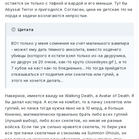
остается он только с тафной и вардой и его меньше. Тут бы
Abyssal Terror и пригодился. Согласен, цена не детская. Но на
лорда и задачи возлагаются непростые.
Цитата
ВОт только у меня сомнения на счёт маленького вампира
- может ему дать тёмного акколита, вместо ходячего
убивцы (которого я кстати взял только из-за двуручика,
но двуруч за 20 очков, как-то круто closedeyes.gif ), а то
7 кубов на каст как-то бледненько... Но тогда прийдётся
отказываться от поднятия или скелетов или гулей, а
этого не хочется делать...
Наверное, имеется ввиду не Walking Death, а Avatar of Death. Я
бы делал кастера. А если на комбат, то в пачку скелетов или
гуллей, но пачка тогда нужна явно не в 10 морд, а больше.
Конечно, математически правильно брать либо всех гуллей
(лучший выбор), либо всех скелетов, но никак не разные
войска. Если так уж сильно нравятся скелеты, то бери уже
все три пачки скелетные и сэкономь на Summon Ghouls, он
все равно не сможет один обкостать и тех и других, тем