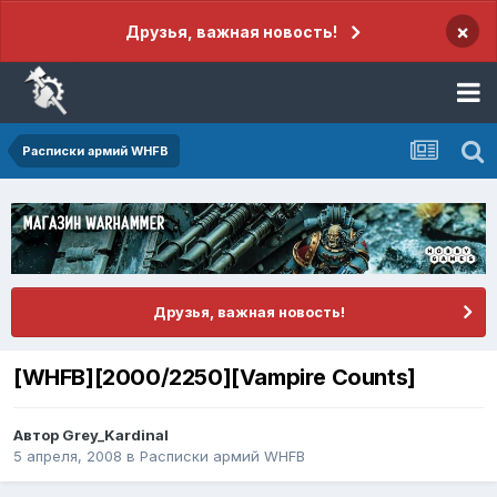
×
Друзья, важная новость!
Расписки армий WHFB
Друзья, важная новость!
[WHFB][2000/2250][Vampire Counts]
Автор
Grey_Kardinal
5 апреля, 2008
в
Расписки армий WHFB