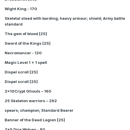
Wight King - 170
Skeletal steed with barding; heavy armour; shield; Army battle
standard
The gem of blood [25]
Sword of the Kings [25]
Necromancer - 120
Magic Level 1 + 1 spell
Dispel scroll [25]
Dispel scroll [25]
2x10Crypt Ghouls – 160
25 Skeleton warriors – 262
spears; champion; Standard Bearer
Banner of the Dead Legion [25]
2x5 Dire Wolves - 80