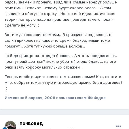
рядов, знамён и прочего, вряд ли в сумме наберут больше
этих 8ми... Отвечать некому будет скорее всего.... А там
глядишь и сбегут по страху... Но это всё идеалистическая
теория, которую надо на практике проверять, чего пока я
сделать не могу :(
Вот и мучаюсь идиотизмами... В принципе я надеялся что
волки прикроют на какое-то время блэков, мыши тоже
помогут.... Хотя тут нужно больше волков...
по 5 да пристрелят отряды блэков.... А что ты предлагаешь,
чем тут ещё драться? можно убрать 1 отряд блэков, на его
очки взять коробку могильных стражей...
Теперь вообще идиотская нетематичная армия! Как, скажите
мне, собрать тематичную и играющую армию блад драгонов?
:(
Изменено
5 апреля, 2008
пользователем Жабодав
почвовед