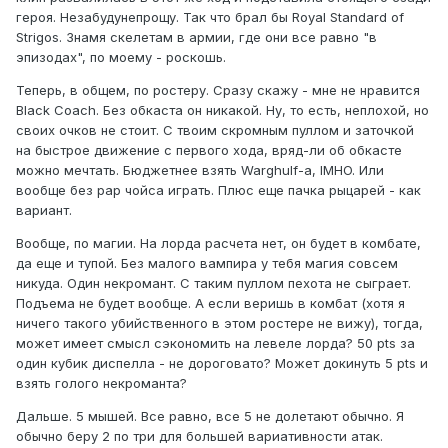
героя. Незабудунепрощу. Так что брал бы Royal Standard of
Strigos. Знамя скелетам в армии, где они все равно "в
эпизодах", по моему - роскошь.
Теперь, в общем, по ростеру. Сразу скажу - мне не нравится
Black Coach. Без обкаста он никакой. Ну, то есть, неплохой, но
своих очков не стоит. С твоим скромным пуллом и заточкой
на быстрое движение с первого хода, вряд-ли об обкасте
можно мечтать. Бюджетнее взять Warghulf-a, IMHO. Или
вообще без рар чойса играть. Плюс еще пачка рыцарей - как
вариант.
Вообще, по магии. На лорда расчета нет, он будет в комбате,
да еще и тупой. Без малого вампира у тебя магия совсем
никуда. Один некромант. С таким пуллом пехота не сыграет.
Подъема не будет вообще. А если веришь в комбат (хотя я
ничего такого убийственного в этом ростере не вижу), тогда,
может имеет смысл сэкономить на левеле лорда? 50 pts за
один кубик диспелла - не дороговато? Может докинуть 5 pts и
взять голого некроманта?
Дальше. 5 мышей. Все равно, все 5 не долетают обычно. Я
обычно беру 2 по три для большей вариативности атак.