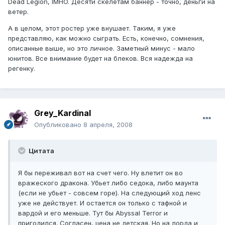
Dead Legion, IMHO. Десяти скелетам баннер - точно, деньги на
ветер.
А в целом, этот ростер уже внушает. Таким, я уже
представляю, как можно сыграть. Есть, конечно, сомнения,
описанные выше, но это личное. Заметный минус - мало
юнитов. Все внимание будет на блеков. Вся надежда на
регенку.
Grey_Kardinal
Опубликовано
8 апреля, 2008
Цитата
Я бы переживал вот на счет чего. Ну влетит он во
вражеского дракона. Убьет либо седока, либо маунта
(если не убьет - совсем горе). На следующий ход ленс
уже не действует. И остается он только с тафной и
вардой и его меньше. Тут бы Abyssal Terror и
пригодился. Согласен, цена не детская. Но на лорда и