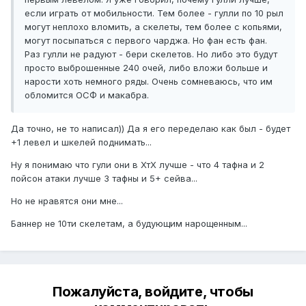
если играть от мобильности. Тем более - гулли по 10 рыл
могут неплохо вломить, а скелеты, тем более с копьями,
могут посыпаться с первого чарджа. Но фан есть фан.
Раз гулли не радуют - бери скелетов. Но либо это будут
просто выброшенные 240 очей, либо вложи больше и
нарости хоть немного ряды. Очень сомневаюсь, что им
обломится ОСФ и макабра.
Да точно, не то написал)) Да я его переделаю как был - будет
+1 левел и шкелей поднимать...
Ну я понимаю что гули они в ХтХ лучше - что 4 тафна и 2
пойсон атаки лучше 3 тафны и 5+ сейва...
Но не нравятся они мне...
Баннер не 10ти скелетам, а будующим нарощенным...
Пожалуйста, войдите, чтобы