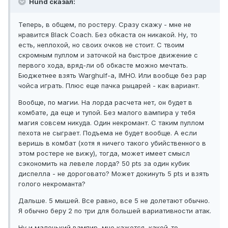
Hund сказал:
Теперь, в общем, по ростеру. Сразу скажу - мне не
нравится Black Coach. Без обкаста он никакой. Ну, то
есть, неплохой, но своих очков не стоит. С твоим
скромным пуллом и заточкой на быстрое движение с
первого хода, вряд-ли об обкасте можно мечтать.
Бюджетнее взять Warghulf-a, IMHO. Или вообще без рар
чойса играть. Плюс еще пачка рыцарей - как вариант.
Вообще, по магии. На лорда расчета нет, он будет в
комбате, да еще и тупой. Без малого вампира у тебя
магия совсем никуда. Один некромант. С таким пуллом
пехота не сыграет. Подъема не будет вообще. А если
веришь в комбат (хотя я ничего такого убийственного в
этом ростере не вижу), тогда, может имеет смысл
сэкономить на левеле лорда? 50 pts за один кубик
диспелла - не дороговато? Может докинуть 5 pts и взять
голого некроманта?
Дальше. 5 мышей. Все равно, все 5 не долетают обычно.
Я обычно беру 2 по три для большей вариативности атак.
Ну и маленький вампир, мне кажется, какой-то