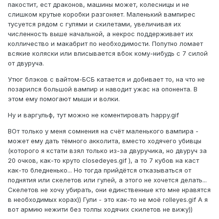
пакостит, ест драконов, машины может, колесницы и не
слишком крутые коробки разгоняет. Маленький вампирес
тусуется рядом с гулями и скилетами, увеличивая их
численность выше начальной, а некрос поддерживает их
колличество и макабрит по необходимости. Попутно ломает
всякие коляски или вписывается вбок кому-нибудь с 7 силой
от двуруча.
Утюг блэков с вайтом-БСБ катается и добивает то, на что не
позарился большой вампир и наводит ужас на опонента. В
этом ему помогают мыши и волки.
Ну и варгульф, тут можно не коментировать happy.gif
ВОт только у меня сомнения на счёт маленького вампира -
может ему дать тёмного акколита, вместо ходячего убивцы
(которого я кстати взял только из-за двуручика, но двуруч за
20 очков, как-то круто closedeyes.gif ), а то 7 кубов на каст
как-то бледненько... Но тогда прийдётся отказываться от
поднятия или скелетов или гулей, а этого не хочется делать...
Скелетов не хочу убирать, они единственные кто мне нравятся
в необходимых корах)) Гули - это как-то не моё rolleyes.gif А я
вот армию нежити без толпы ходячих скилетов не вижу))