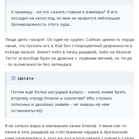
К примеру - на что сажать главного вампира? Я его
посадил на хеллстид, но мне не нравится небольшая
бронированность этого чуда...
Люди дело говорят. Он один не срулит. Сейчас ценность лорда
такая, что пускать его в бой без стопроцентной уверенности в
победе нельзя. Значит либо в пачку рыцарей, либо на Abyssal
Terror (я вообще брал на драконе с ледяным мечем), но тогда
- по возможности без челенджа.
Цитата
Потом ещё более насущный вопрос - какое знамя брать
второму отряду блэков и скелетам? Ибо столько
полезных и дешёвых знамён - не знаешь на чём
остановиться)))
Я не сильно верю в маленькие пачки блеков. У меня как-то
пачка в пять рыцарей на собственном чардже в бретонский
клин развалилась в этот же ход и подставила стоящего сзади