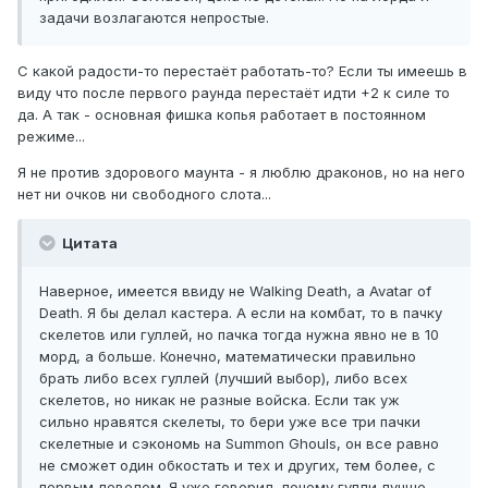
задачи возлагаются непростые.
С какой радости-то перестаёт работать-то? Если ты имеешь в
виду что после первого раунда перестаёт идти +2 к силе то
да. А так - основная фишка копья работает в постоянном
режиме...
Я не против здорового маунта - я люблю драконов, но на него
нет ни очков ни свободного слота...
Цитата
Наверное, имеется ввиду не Walking Death, а Avatar of
Death. Я бы делал кастера. А если на комбат, то в пачку
скелетов или гуллей, но пачка тогда нужна явно не в 10
морд, а больше. Конечно, математически правильно
брать либо всех гуллей (лучший выбор), либо всех
скелетов, но никак не разные войска. Если так уж
сильно нравятся скелеты, то бери уже все три пачки
скелетные и сэкономь на Summon Ghouls, он все равно
не сможет один обкостать и тех и других, тем более, с
первым левелом. Я уже говорил, почему гулли лучше,