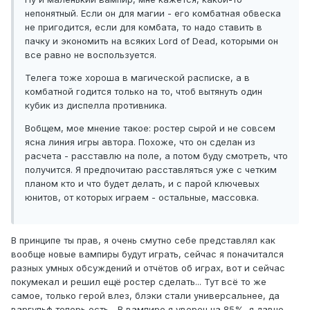
непонятный. Если он для магии - его комбатная обвеска
не пригодится, если для комбата, то надо ставить в
пачку и экономить на всяких Lord of Dead, которыми он
все равно не воспользуется.
Телега тоже хороша в магической расписке, а в
комбатной годится только на то, чтоб вытянуть один
кубик из диспелла противника.
Вобщем, мое мнение такое: ростер сырой и не совсем
ясна линия игры автора. Похоже, что он сделан из
расчета - расставлю на поле, а потом буду смотреть, что
получится. Я предпочитаю расставляться уже с четким
планом кто и что будет делать, и с парой ключевых
юнитов, от которых играем - остальные, массовка.
В принципе ты прав, я очень смутно себе представлял как
вообще новые вампиры будут играть, сейчас я поначитался
разных умных обсуждений и отчётов об играх, вот и сейчас
покумекал и решил ещё ростер сделать... Тут всё то же
самое, только герой влез, блэки стали универсальнее, да
варгульф теперь есть... В вампире я уверен на 85%, я давно