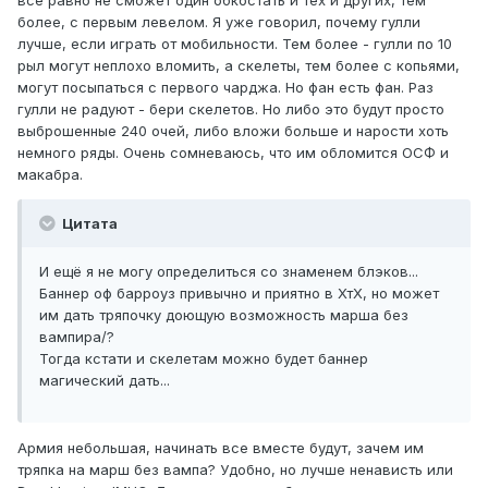
более, с первым левелом. Я уже говорил, почему гулли
лучше, если играть от мобильности. Тем более - гулли по 10
рыл могут неплохо вломить, а скелеты, тем более с копьями,
могут посыпаться с первого чарджа. Но фан есть фан. Раз
гулли не радуют - бери скелетов. Но либо это будут просто
выброшенные 240 очей, либо вложи больше и нарости хоть
немного ряды. Очень сомневаюсь, что им обломится ОСФ и
макабра.
Цитата
И ещё я не могу определиться со знаменем блэков...
Баннер оф барроуз привычно и приятно в ХтХ, но может
им дать тряпочку доющую возможность марша без
вампира/?
Тогда кстати и скелетам можно будет баннер
магический дать...
Армия небольшая, начинать все вместе будут, зачем им
тряпка на марш без вампа? Удобно, но лучше ненависть или