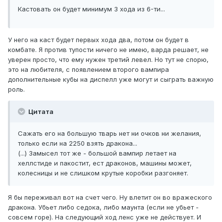
Кастовать он будет минимум 3 хода из 6-ти...
У него на каст будет первых хода два, потом он будет в
комбате. Я против тупости ничего не имею, варда решает, не
уверен просто, что ему нужен третий левел. Но тут не спорю,
это на любителя, с появлением второго вампира
дополнительные кубы на диспелл уже могут и сыграть важную
роль.
Цитата
Сажать его на большую тварь нет ни очков ни желания,
только если на 2250 взять дракона...
(...) Замысел тот же - большой вампир летает на
хеллстиде и пакостит, ест драконов, машины может,
колесницы и не слишком крутые коробки разгоняет.
Я бы переживал вот на счет чего. Ну влетит он во вражеского
дракона. Убьет либо седока, либо маунта (если не убьет -
совсем горе). На следующий ход ленс уже не действует. И