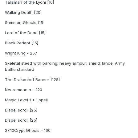
Talisman of the Lycni [10]
Walking Death [20]
Summon Ghouls [15]
Lord of the Dead [15]
Black Periapt [15]
Wight King - 257
Skeletal steed with barding; heavy armour; shield; lance; Army
battle standard
The Drakenhof Banner [125]
Necromancer - 120
Magic Level 1 + 1 spell
Dispel scroll [25]
Dispel scroll [25]
2x10Crypt Ghouls – 160