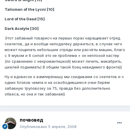
Talisman of the Lycni [10]
Lord of the Dead [15]
Dark Acolyte [30]
Этот забавный товарисч на первых порах наращивает отряд
скелетов, да и вообще неподалёку держиться, в случае чего
может пощипать небольшие отряды или расчёты машин, благо
с 9 мувом и 6 силой это не проблема + он неплохой кастер
(по сравнению с некромантишкой) может лечить, макабрить,
шкелей поднимать) В общем такой боец невидимого фронта))
Ну и вдовесок к вампирёнышу мы скидываем со скелетов и ч
одних блэков чемпа и на освободившиеся очки берём
забавную труповозку за 75, правда без дополнительно
обвеса, но она и так забавная))
почвовед
Опубликовано
5 апреля, 2008