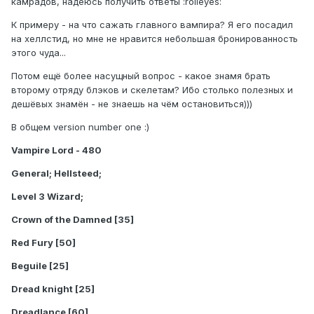
камрадов, надеюсь получить ответы :rolleyes:
К примеру - на что сажать главного вампира? Я его посадил
на хеллстид, но мне не нравится небольшая бронированность
этого чуда...
Потом ещё более насущный вопрос - какое знамя брать
второму отряду блэков и скелетам? Ибо столько полезных и
дешёвых знамён - не знаешь на чём остановиться)))
В общем version number one :)
Vampire Lord - 480
General; Hellsteed;
Level 3 Wizard;
Crown of the Damned [35]
Red Fury [50]
Beguile [25]
Dread knight [25]
Dreadlance [60]